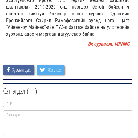
эсэргүүцсээр ирсэн. Улс төрийн нөхцөл байдлаас
шалтгаалан 2019-2020 онд нээгдэх ёстой байсан ч
нээлтээ хийхгүй байсаар өнөөг хүрчээ. Одоогийн
Ерөнхийлөгч Сайрил Рамафосагийн хувьд нэгэн цагт
“Айвенхоу Майнес”-ийн ТУЗ-д багтаж байсан нь улс төрийн
хүрээнд одоо ч маргаан дагуулсаар байна.
Эх сурвалж: MINING
Хуваалцах
Жиргэх
Сэтгэгдэл (
1
)