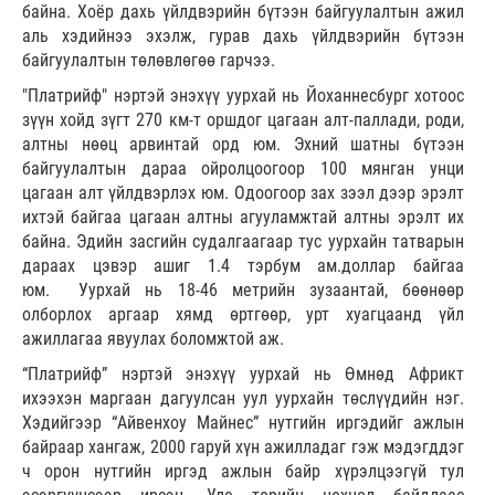
байна. Хоёр дахь үйлдвэрийн бүтээн байгуулалтын ажил
аль хэдийнээ эхэлж, гурав дахь үйлдвэрийн бүтээн
байгуулалтын төлөвлөгөө гарчээ.
"Платрийф" нэртэй энэхүү уурхай нь Йоханнесбург хотоос
зүүн хойд зүгт 270 км-т оршдог цагаан алт-паллади, роди,
алтны нөөц арвинтай орд юм. Эхний шатны бүтээн
байгуулалтын дараа ойролцоогоор 100 мянган унци
цагаан алт үйлдвэрлэх юм. Одоогоор зах зээл дээр эрэлт
ихтэй байгаа цагаан алтны агууламжтай алтны эрэлт их
байна. Эдийн засгийн судалгаагаар тус уурхайн татварын
дараах цэвэр ашиг 1.4 тэрбум ам.доллар байгаа
юм.
Уурхай нь 18-46 метрийн зузаантай, бөөнөөр
олборлох аргаар хямд өртгөөр, урт хуагцаанд үйл
ажиллагаа явуулах боломжтой аж.
“Платрийф” нэртэй энэхүү уурхай нь Өмнөд Африкт
ихээхэн маргаан дагуулсан уул уурхайн төслүүдийн нэг.
Хэдийгээр “Айвенхоу Майнес” нутгийн иргэдийг ажлын
байраар хангаж, 2000 гаруй хүн ажилладаг гэж мэдэгддэг
ч орон нутгийн иргэд ажлын байр хүрэлцээгүй тул