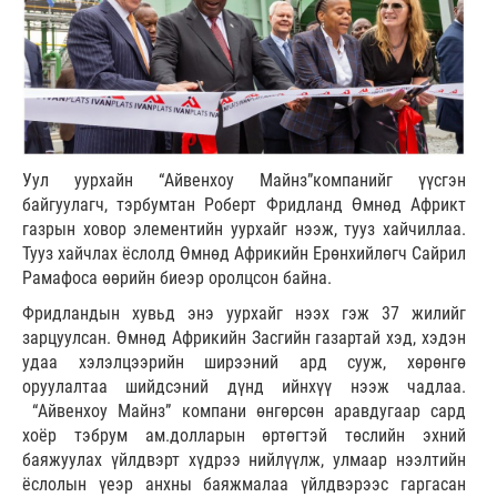
Уул уурхайн “Айвенхоу Майнз”компанийг үүсгэн
байгуулагч, тэрбумтан Роберт Фридланд Өмнөд Африкт
газрын ховор элементийн уурхайг нээж, тууз хайчиллаа.
Тууз хайчлах ёслолд Өмнөд Африкийн Ерөнхийлөгч Сайрил
Рамафоса өөрийн биеэр оролцсон байна.
Фридландын хувьд энэ уурхайг нээх гэж 37 жилийг
зарцуулсан. Өмнөд Африкийн Засгийн газартай хэд, хэдэн
удаа хэлэлцээрийн ширээний ард сууж, хөрөнгө
оруулалтаа шийдсэний дүнд ийнхүү нээж чадлаа.
“Айвенхоу Майнз” компани өнгөрсөн аравдугаар сард
хоёр тэбрум ам.долларын өртөгтэй төслийн эхний
баяжуулах үйлдвэрт хүдрээ нийлүүлж, улмаар нээлтийн
ёслолын үеэр анхны баяжмалаа үйлдвэрээс гаргасан