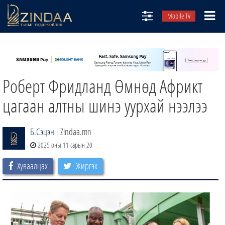
Mobile TV
НИЙТЛЭЛЧИД
ТВ8
Роберт Фридланд Өмнөд Африкт
ӨГЛӨӨНИЙ СОНИН
АУДИО ЗОХИОЛ
цагаан алтны шинэ уурхай нээлээ
ЗИНДАА СЭТГҮҮЛ
Б.Сэцэн
Zindaa.mn
|
2025 оны 11 сарын 20
Хуваалцах
Жиргэх