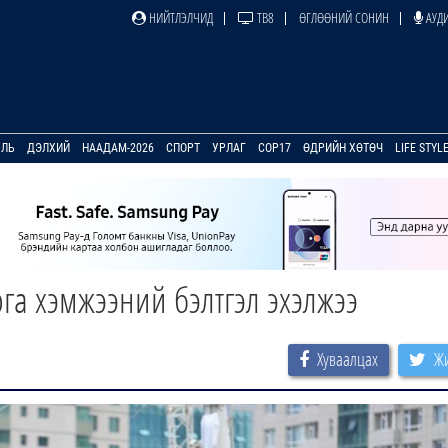
НИЙТЛЭЛЧИД
ТВ8
ӨГЛӨӨНИЙ СОНИН
АУДИ
УЛЬ
ДЭЛХИЙ
НААДАМ-2026
СПОРТ
УРЛАГ
COP17
ӨДРИЙН ХӨТӨЧ
LIFE STYL
га хэмжээний бэлтгэл эхэлжээ
Хуваалцах
Жи