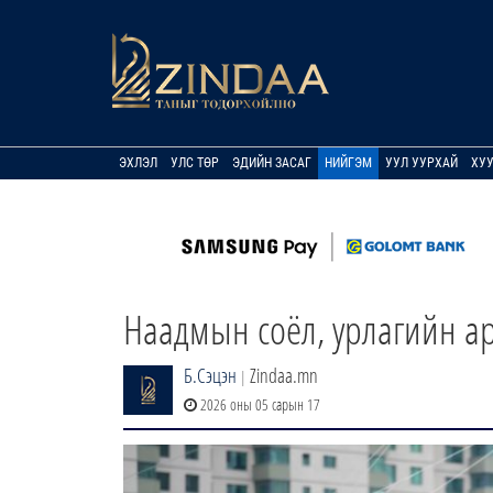
ЭХЛЭЛ
УЛС ТӨР
ЭДИЙН ЗАСАГ
НИЙГЭМ
УУЛ УУРХАЙ
ХУ
Наадмын соёл, урлагийн ар
Б.Сэцэн
Zindaa.mn
|
2026 оны 05 сарын 17