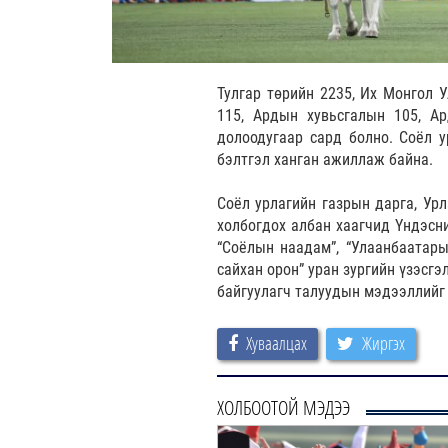
Тулгар төрийн 2235, Их Монгол У
115, Ардын хувьсгалын 105, А
долоодугаар сард болно. Соёл у
бэлтгэл ханган ажиллаж байна.
Соёл урлагийн газрын дарга, Ур
холбогдох албан хаагчид Үндэсни
“Соёлын наадам”, “Улаанбаатары
сайхан орон” уран зургийн үзэсг
байгуулагч талуудын мэдээллийг 
Хуваалцах
Жиргэх
ХОЛБООТОЙ МЭДЭЭ