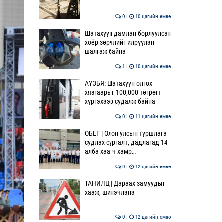
0 |
10 цагийн өмнө
Шатахуун дамлан борлуулсан
хоёр зөрчлийг илрүүлэн
шалгаж байна
1 |
10 цагийн өмнө
АҮЭБЯ: Шатахуун олгох
хязгаарыг 100,000 төгрөгт
хүргэхээр судалж байна
0 |
11 цагийн өмнө
ОБЕГ | Олон улсын туршлага
судлах сургалт, дадлагад 14
алба хаагч хамр…
0 |
12 цагийн өмнө
ТАНИЛЦ | Дараах замуудыг
хааж, шинэчлэнэ
0 |
12 цагийн өмнө