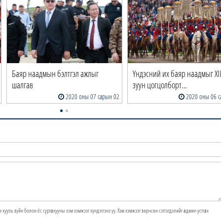
Баяр наадмын бэлтгэл ажлыг
Үндэсний их баяр наадмыг XII
шалгав
зуун цогцолборт…
2020 оны 07 сарын 02
2020 оны 06 с
э хууль зүйн болон ёс суртахууны хэм хэмжээг хүндэтгэнэ үү. Хэм хэмжээг зөрчсөн сэтгэгдэлийг админ устгах