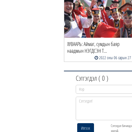
ХУВААРЬ: Аймаг, сумдын баяр
наадмын НЭГДСЭН Т…
2022 оны 06 сарын 27
Сэтгэгдэл (
0
)
Сэтгэгдэл бичихдэ
Илгээх
эрхтэй.