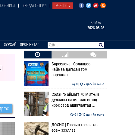
О ЗОХИОЛ
ЗИНДАА СЭТГҮҮЛ
MOBILE TV
БЯМБА
2026.08.08
E
ЗУРХАЙ
ОРОН НУТАГ
Барселона | Солилцоо
наймаа дагасан том
өөрчлөлт
0 |
9 цагийн өмнө
Сэлэнгэ аймагт 70 МВт-ын
дулааны цахилгаан станц
ирэх сард ашиглалтад …
ргэх
0 |
10 цагийн өмнө
ДОХИО | Газрын тосны ханш
өсөж эхэллээ