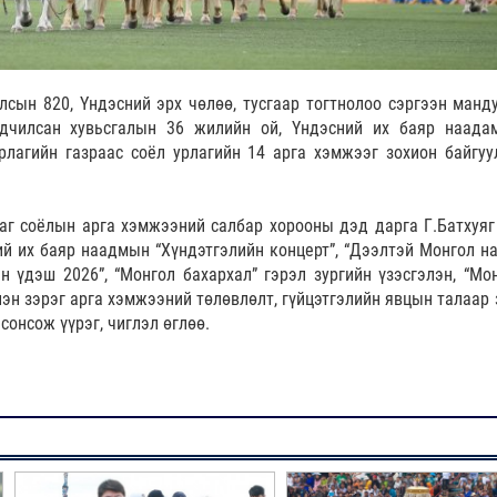
лсын 820, Үндэсний эрх чөлөө, тусгаар тогтнолоо сэргээн манд
рдчилсан хувьсгалын 36 жилийн ой, Үндэсний их баяр наада
рлагийн газраас соёл урлагийн 14 арга хэмжээг зохион байгуу
лаг соёлын арга хэмжээний салбар хорооны дэд дарга Г.Батхуяг
й их баяр наадмын “Хүндэтгэлийн концерт”, “Дээлтэй Монгол на
н үдэш 2026”, “Монгол бахархал” гэрэл зургийн үзэсгэлэн, “Мо
элэн зэрэг арга хэмжээний төлөвлөлт, гүйцэтгэлийн явцын талаар
сонсож үүрэг, чиглэл өглөө.