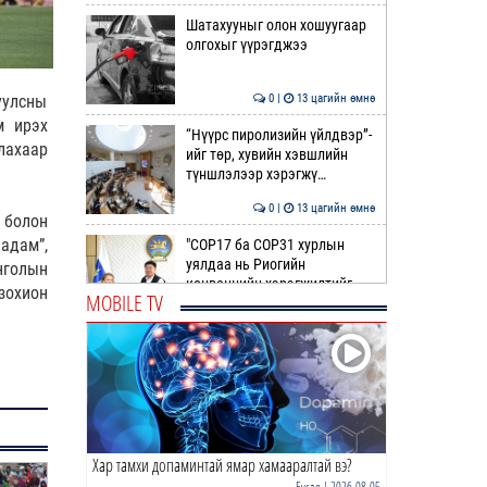
Шатахууныг олон хошуугаар
олгохыг үүрэгджээ
0 |
13 цагийн өмнө
уулсны
м ирэх
“Нүүрс пиролизийн үйлдвэр”-
лахаар
ийг төр, хувийн хэвшлийн
түншлэлээр хэрэгжү…
0 |
13 цагийн өмнө
 болон
адам”,
"COP17 ба COP31 хурлын
уялдаа нь Риогийн
нголын
конвенцийн хэрэгжилтийг
 зохион
MOBILE TV
ахиул…
0 |
14 цагийн өмнө
Монгол төрийн парадокс нь
шатахуун
0 |
14 цагийн өмнө
Хар тамхи допаминтай ямар хамааралтай вэ?
Б.Пүрэвдагва: Найман
салбарын 103 үйлчилгээний
Бусад
| 2026-08-05