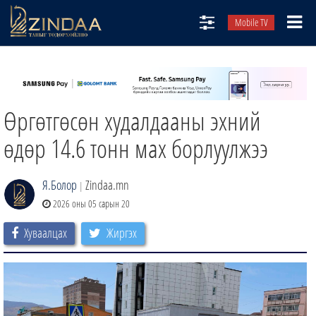
Mobile TV
НИЙТЛЭЛЧИД
ТВ8
Өргөтгөсөн худалдааны эхний
ӨГЛӨӨНИЙ СОНИН
АУДИО ЗОХИОЛ
өдөр 14.6 тонн мах борлуулжээ
ЗИНДАА СЭТГҮҮЛ
Я.Болор
Zindaa.mn
|
2026 оны 05 сарын 20
Хуваалцах
Жиргэх