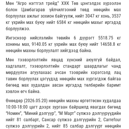
Мөн “Агро нэгтгэл трейд” ХХК Төв цэнгэлдэх хүрээлэн
болон Цамбагарав үйлчилгээний төвд нөөцийн мах
борлуулах ажлыг зохион байгуулж, нийт 3047 кг хонь, 3537
кг үхрийн мах буюу нийт 6584 кг нөөцийн махыг иргэдэд
борлуулжээ.
Ингэснээр нийслэлийн төвийн 6 дүүрэгт 5518.75 кг
хонины мах, 9140.05 кг үхрийн мах буюу нийт 14658.8 кг
нөөцийн махны борлуулалт хийгдээд байна.
Мөн тээвэрлэлтийн явцад хүнсний аюулгүй байдал,
хадгалалт, тээвэрлэлтийн стандарт шаардлагыг чанд
мөрдүүлэн агуулахаас ачсан тээврийн хэрэгсэлд лац
тавин борлуулах цэгүүдэд нөөцийн мах хүргэгдэж байгаа
бөгөөд мах худалдан авсан иргэдэд төлбөрийн баримт
хэвлэн өгч байна.
Өнөөдөр (2026.05.20) нөөцийн махны өргөтгөсөн худалдаа
10:00-18:00 цагт дээрх зургаан байршилд явагдах бөгөөд
“Номин”, “Миний дэлгүүр”, “М Март” сүлжээ дэлгүүрүүдийн
нийт 81 салбарт, Сансар сүлжээ дэлгүүрийн 2, Carrefour
сүлжээ дэлгүүрийн 2, нийт 85 салбар дэлгүүрт нөөцийн