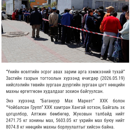
“Үнийн өсөлтийн эсрэг авах зарим арга хэмжээний тухай”
Засгийн газрын тогтоолын хүрээнд өчигдөр (2026.05.19)
нийслэлийн төвийн зургаан дүүргийн зургаан цэгт нөөцийн
махны өргөтгөсөн худалдааг зохион байгуулсан.
Энэ хүрээнд “Багануур Max Маркет” ХХК болон
“Чойбалсан Групп” ХХК хамтран Хангай хотхон, Байгаль эх
цогцолбор, Алтжин бөмбөгөр, Жуковын талбайд нийт
2471.75 кг хонины мах, 5603.05 кг үхрийн мах буюу нийт
8074.8 кг нөөцийн махны борлуулалтыг хийсэн байна.