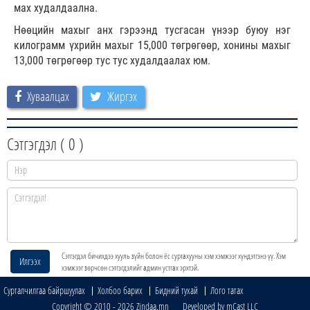
мах худалдаална.
Нөөцийн махыг анх гэрээнд тусгасан үнээр буюу нэг
килограмм үхрийн махыг 15,000 төгрөгөөр, хонины махыг
13,000 төгрөгөөр тус тус худалдаалах юм.
Хуваалцах
Жиргэх
Сэтгэгдэл (
0
)
Сэтгэгдэл бичихдээ хууль зүйн болон ёс суртахууны хэм хэмжээг хүндэтгэнэ үү. Хэм
Илгээх
хэмжээг зөрчсөн сэтгэгдэлийг админ устгах эрхтэй.
Сурталчилгаа байршуулах
Холбоо барих
Бидний тухай
Лого татах
Copyright © 2010 - 2026 Zindaa.mn Developed by mCast LLC