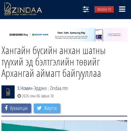
Mobile TV
НИЙТЛЭЛЧИД
ТВ8
Хангайн бүсийн анхан шатны
ӨГЛӨӨНИЙ СОНИН
АУДИО ЗОХИОЛ
түүхий эд бэлтгэлийн төвийг
ЗИНДАА СЭТГҮҮЛ
Архангай аймагт байгууллаа
Х.Номин-Эрдэнэ
Zindaa.mn
|
2026 оны 06 сарын 30
Хуваалцах
Жиргэх