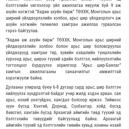
бэлтгэлийн чиглэлээр үйл ажиллагаа явуулж буй 9 аж
ахуйн нэгжтэй “Хөдөө ахуйн бирж” ТӨХХК, Монголын арьс
ширний үйлдвэрлэлийн холбоо, арьс шир үйлдвэрлэгч аж
ахуйн нэгжийн төлөөлөл хамтран ажиллах гурвалсан
гэрээ байгуулав.
“Хөдөө аж ахуйн бирж” ТӨХХК, Монголын арьс ширний
үйлдвэрлэлийн холбоо болон арьс шир боловсруулах
үйлдвэрүүд хамтран төр, хувийн хэвшлийн түншлэлийн
хүрээнд арьс, ширэн түүхий эдийн бэлтгэл, нийлүүлэлтийн
тогтолцоог бүрдүүлэх зорилгоор “Арьс шир-Баялаг”
хамтын ажиллагааны санаачилгыг амжилттай
хэрэгжүүлж байна.
Дулааны улиралд буюу 6-8 дугаар сард арьс, шир бэлтгэн
нийлүүлэх хүндрэлтэй байдаг учир жилд хэдэн арван. сая
арьс, нэхий үнэгүйдэн, хаягдал болсоор иржээ. Тиймээс
зүүн бүсэд Хэнтий, Дорнод, Сүхбаатар, хойд бүсэд
Хөвсгөл, хангайн бүсэд Архангай аймгийн төвд түүхий эд
бэлтгэлийн төвүүдийг байгуулаад байна. Архангай
аймгийн түүхий эд бэлтгэлийн төвийн хувьд хонины нэхий