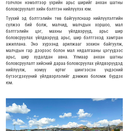
голчлон нэмэлтээр үхрийн арьс ширийг анхан шатны
боловсруулалт хийн бэлтгэн нийлүүлэх юм.
Түүхий эд бэлтгэлийн төв байгуулснаар нийлүүлэлтийн
сүлжээ бий болж, малчид, малчдын хоршоо, мал
бэлтгэлийн цэг, махны үйлдвэрүүд, арьс шир
боловсруулах үйлдвэрүүд арьс, шир бэлтгэхэд хамтран
ажиллана. Энэ хүрээнд арилжааг зохион байгуулж,
малчдын гар дээрээс болон мал нядалгааны цэгүүдээс
арьс, шир худалдан авна. Улмаар анхан шатны
боловсруулалт хийсний дараа боловсруулах үйлдвэрүүдэд
нийлүүлж, нэмүү өртөг шингээсэн үндэсний
бүтээгдэхүүний үйлдвэрлэлийг дэмжих боломж бүрдэх
юм.