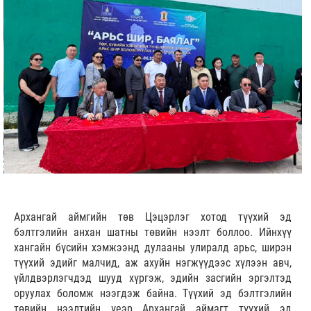
Архангай аймгийн төв Цэцэрлэг хотод түүхий эд
бэлтгэлийн анхан шатны төвийн нээлт боллоо. Ийнхүү
хангайн бүсийн хэмжээнд дулааны улиралд арьс, ширэн
түүхий эдийг малчид, аж ахуйн нэгжүүдээс хүлээн авч,
үйлдвэрлэгчдэд шууд хүргэж, эдийн засгийн эргэлтэд
оруулах боломж нээгдэж байна. Түүхий эд бэлтгэлийн
төвийн нээлтийн үеэр Архангай аймагт түүхий эд