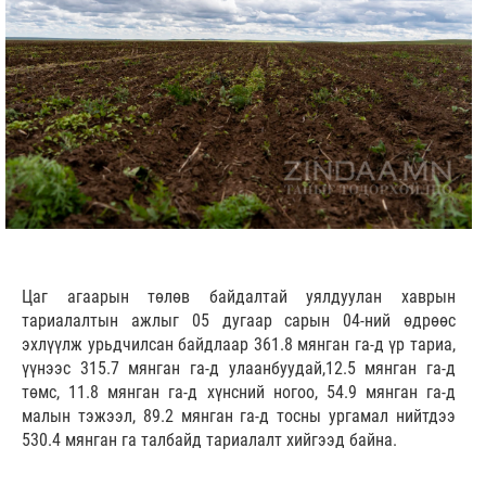
Цаг агаарын төлөв байдалтай уялдуулан хаврын
тариалалтын ажлыг 05 дугаар сарын 04-ний өдрөөс
эхлүүлж урьдчилсан байдлаар 361.8 мянган га-д үр тариа,
үүнээс 315.7 мянган га-д улаанбуудай,12.5 мянган га-д
төмс, 11.8 мянган га-д хүнсний ногоо, 54.9 мянган га-д
малын тэжээл, 89.2 мянган га-д тосны ургамал нийтдээ
530.4 мянган га талбайд тариалалт хийгээд байна.