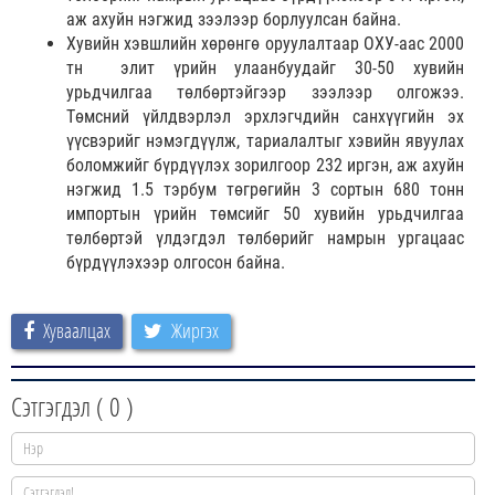
аж ахуйн нэгжид зээлээр борлуулсан байна.
Хувийн хэвшлийн хөрөнгө оруулалтаар ОХУ-аас 2000
тн элит үрийн улаанбуудайг 30-50 хувийн
урьдчилгаа төлбөртэйгээр зээлээр олгожээ.
Төмсний үйлдвэрлэл эрхлэгчдийн санхүүгийн эх
үүсвэрийг нэмэгдүүлж, тариалалтыг хэвийн явуулах
боломжийг бүрдүүлэх зорилгоор 232 иргэн, аж ахуйн
нэгжид 1.5 тэрбум төгрөгийн 3 сортын 680 тонн
импортын үрийн төмсийг 50 хувийн урьдчилгаа
төлбөртэй үлдэгдэл төлбөрийг намрын ургацаас
бүрдүүлэхээр олгосон байна.
Хуваалцах
Жиргэх
Сэтгэгдэл (
0
)