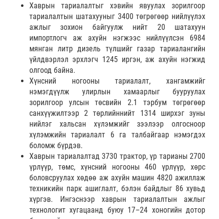
Хаврын тариалалтыг хэвийн явуулах зорилгоор
тариалалтын шатахууныг 3400 төгрөгөөр нийлүүлэх
ажлыг зохион байгуулж нийт 20 шатахуун
импортлогч аж ахуйн нэгжээс нийлүүлсэн 6984
мянган литр дизель түлшийг газар тариалангийн
үйлдвэрлэл эрхлэгч 1245 иргэн, аж ахуйн нэгжид
олгоод байна.
Хүнсний ногооны тариалалт, хангамжийг
нэмэгдүүлж улирлын хамаарлыг бууруулах
зорилгоор улсын төсвийн 2.1 тэрбум төгрөгөөр
санхүүжилтээр 2 төрлийннийт 1314 ширхэг зуны
нийлэг хальсан хүлэмжийг зээлээр олгосноор
хүлэмжийн тариалалт 6 га талбайгаар нэмэгдэх
боломж бүрдэв.
Хаврын тариалалтад 3730 трактор, үр тарианы 2700
үрлүүр, төмс, хүнсний ногооны 460 үрлүүр, хөрс
боловсруулах хөдөө аж ахуйн машин 4820 ажиллаж
техникийн парк ашиглалт, бэлэн байдлыг 86 хувьд
хүргэв. Ингэснээр хаврын тариалалтын ажлыг
технологит хугацаанд буюу 17–24 хоногийн дотор