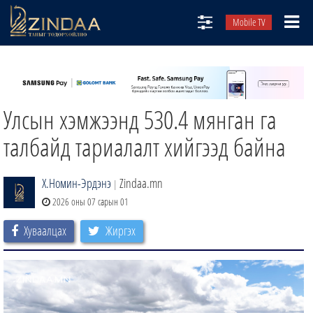
Mobile TV
НИЙТЛЭЛЧИД
ТВ8
Улсын хэмжээнд 530.4 мянган га
ӨГЛӨӨНИЙ СОНИН
АУДИО ЗОХИОЛ
талбайд тариалалт хийгээд байна
ЗИНДАА СЭТГҮҮЛ
Х.Номин-Эрдэнэ
Zindaa.mn
|
2026 оны 07 сарын 01
Хуваалцах
Жиргэх