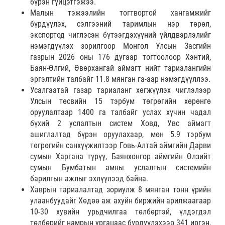
бүрэн гүйцэтгэжээ.
Малын тэжээлийн тогтвортой хангамжийг
бүрдүүлэх, сэлгээний таримлын нэр төрөл,
экспортод чиглэсэн бүтээгдэхүүний үйлдвэрлэлийг
нэмэгдүүлэх зорилгоор Монгол Улсын Засгийн
газрын 2026 оны 176 дугаар тогтоолоор Хэнтий,
Баян-Өлгий, Өвөрхангай аймагт нийт тариалангийн
эргэлтийн талбайг 11.8 мянган га-аар нэмэгдүүллээ.
Усалгаатай газар тариаланг хөгжүүлэх чиглэлээр
Улсын төсвийн 15 тэрбум төгрөгийн хөрөнгө
оруулалтаар 1400 га талбайг услах хүчин чадал
бүхий 2 услалтын систем Ховд, Увc аймагт
ашиглалтад бүрэн оруулахаар, мөн 5.9 тэрбум
төгрөгийн санхүүжилтээр Говь-Алтай аймгийн Дарви
сумын Харгана түрүү, Баянхонгор аймгийн Өлзийт
сумын Бумбатын амны услалтын системийн
барилгын ажлыг эхлүүлээд байна.
Хаврын тариалалтад зориулж 8 мянган тонн үрийн
улаанбуудайг Хөдөө аж ахуйн биржийн арилжаагаар
10-30 хувийн урьдчилгаа төлбөртэй, үлдэгдэл
төлбөрийг намрын ургацаас бүрдүүлэхээр 341 иргэн,