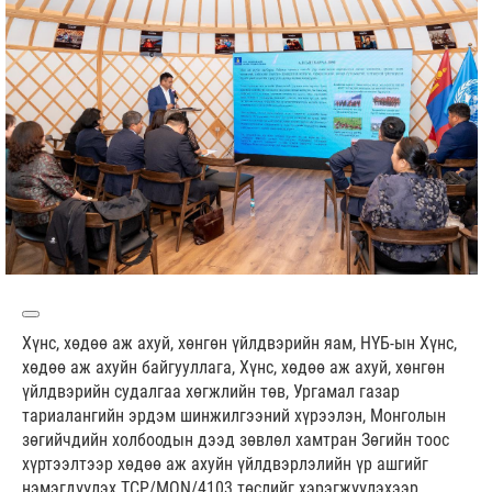
Хүнс, хөдөө аж ахуй, хөнгөн үйлдвэрийн яам, НҮБ-ын Хүнс,
хөдөө аж ахуйн байгууллага, Хүнс, хөдөө аж ахуй, хөнгөн
үйлдвэрийн судалгаа хөгжлийн төв, Ургамал газар
тариалангийн эрдэм шинжилгээний хүрээлэн, Монголын
зөгийчдийн холбоодын дээд зөвлөл хамтран Зөгийн тоос
хүртээлтээр хөдөө аж ахуйн үйлдвэрлэлийн үр ашгийг
нэмэгдүүлэх TCP/MON/4103 төслийг хэрэгжүүлэхээр