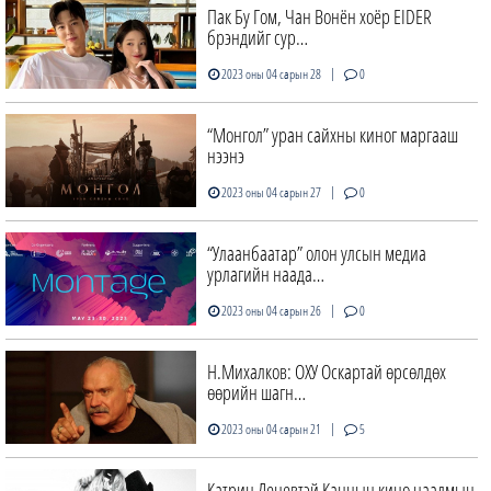
Пак Бу Гом, Чан Вонён хоёр EIDER
брэндийг сур…
|
2023 оны 04 сарын 28
0
“Монгол” уран сайхны киног маргааш
нээнэ
|
2023 оны 04 сарын 27
0
“Улаанбаатар” олон улсын медиа
урлагийн наада…
|
2023 оны 04 сарын 26
0
Н.Михалков: ОХУ Оскартай өрсөлдөх
өөрийн шагн…
|
2023 оны 04 сарын 21
5
Катрин Деневтэй Каннын кино наадмын