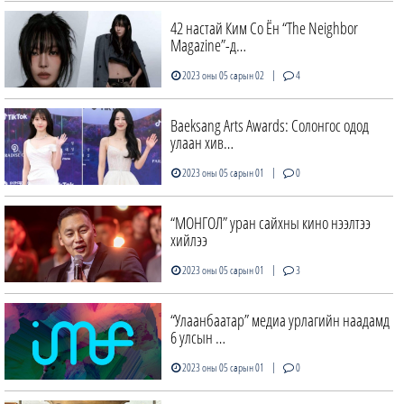
42 настай Ким Со Ён “The Neighbor
Magazine”-д…
|
2023 оны 05 сарын 02
4
Baeksang Arts Awards: Солонгос одод
улаан хив…
|
2023 оны 05 сарын 01
0
“МОНГОЛ” уран сайхны кино нээлтээ
хийлээ
|
2023 оны 05 сарын 01
3
“Улаанбаатар” медиа урлагийн наадамд
6 улсын …
|
2023 оны 05 сарын 01
0