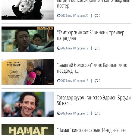
постер
|
2023 оны 04 сарын 20
0
"Гэмт хэргийн хот 3" киноны трейлер
цацагдлаа
|
2023 оны 04 сарын 19
0
“Баавгай болохсон” кино Каннын кино
наадамд н…
|
2023 оны 04 сарын 16
0
Төгөлдөр хуурч, гангстер Эдриен Броуди
50 нас…
|
2023 оны 04 сарын 16
0
“Намаг” кино энэ сарын 14-нд нээлтээ