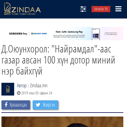
Mobile TV
НИЙТЛЭЛЧИД
ТВ8
Д.Оюунхорол: "Найрамдал"-аас
ӨГЛӨӨНИЙ СОНИН
АУДИО ЗОХИОЛ
газар авсан 100 хүн дотор миний
ЗИНДАА СЭТГҮҮЛ
нэр байхгүй
Автор
Zindaa.mn
|
2019 оны 05 сарын 24
Хуваалцах
Жиргэх