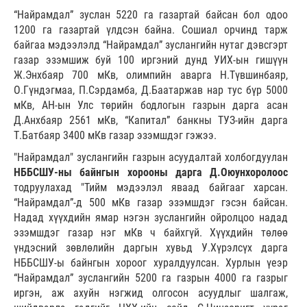
“Найрамдал” зуслан 5220 га газартай байсан бол одоо
1200 га газартай үлдсэн байна. Сошиал орчинд тарж
байгаа мэдээлэлд “Найрамдал” зуслангийн нутаг дэвсгэрт
газар эзэмшиж буй 100 иргэний дунд УИХ-ын гишүүн
Ж.Энхбаяр 700 мКв, олимпийн аварга Н.Түвшинбаяр,
О.Гүндэгмаа, П.Сэрдамба, Д.Баатаржав нар тус бүр 5000
мКв, АH-ын Улс төрийн бодлогын газрын дарга асан
Д.Анхбаяр 2561 мКв, “Капитал” банкны ТУЗ-ийн дарга
Т.Батбаяр 3400 мКв газар эзэмшдэг гэжээ.
"Найрамдал" зуслангийн газрын асуудалтай холбогдуулан
НББСШУ-ны байнгын хорооны дарга Д.Оюунхоролоос
тодруулахад "Тийм мэдээлэл яваад байгааг харсан.
“Найрамдал”-д 500 мКв газар эзэмшдэг гэсэн байсан.
Надад хүүхдийн ямар нэгэн зуслангийн ойролцоо надад
эзэмшдэг газар нэг мКв ч байхгүй. Хүүхдийн төлөө
үндэсний зөвлөлийн даргын хувьд У.Хүрэлсүх дарга
НББСШУ-ы байнгын хороог хуралдуулсан. Хурлын үеэр
“Найрамдал” зуслангийн 5200 га газрын 4000 га газрыг
иргэн, аж ахуйн нэгжид олгосон асуудлыг шалгаж,