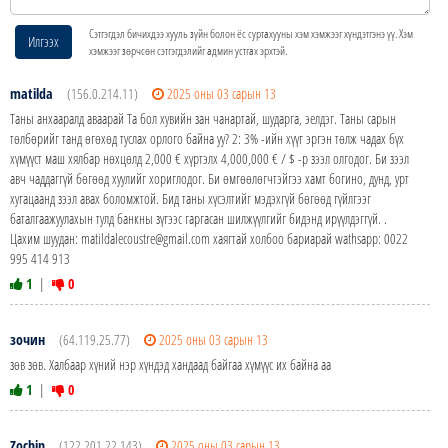
Сэтгэгдэл бичихдээ хууль зүйн болон ёс суртахууны хэм хэмжээг хүндэтгэнэ үү. Хэм
Илгээх
хэмжээг зөрчсөн сэтгэгдэлийг админ устгах эрхтэй.
matilda
(156.0.214.11)
2025 оны 03 сарын 13
Таны анхааралд аваарай Та бол хувийн зан чанартай, шударга, эелдэг. Таны сарын
төлбөрийг танд өгөхөд туслах орлого байна уу? 2: 3% -ийн хүүг эргэн төлж чадах бүх
хүмүүст маш хялбар нөхцөлд 2,000 € хүртэлх 4,000,000 € / $ -р зээл олгодог. Би зээл
авч чаддаггүй бөгөөд хуулийг хориглодог. Би өмгөөлөгчтэйгээ хамт богино, дунд, урт
хугацаанд зээл авах боломжтой. Бид таны хүсэлтийг мэдэхгүй бөгөөд гүйлгээг
баталгаажуулахын тулд банкны зүгээс гаргасан шилжүүлгийг бидэнд ирүүлдэггүй. .
Цахим шуудан: matildalecoustre@gmail.com хаягтай холбоо бариарай wathsapp: 0022
995 414 913
1
|
0
зочин
(64.119.25.77)
2025 оны 03 сарын 13
зөв зөв. Халбаар хүний нэр хүндэд хандаад байгаа хүмүүс их байна аа
1
|
0
Zochin
(122.201.22.143)
2025 оны 03 сарын 13