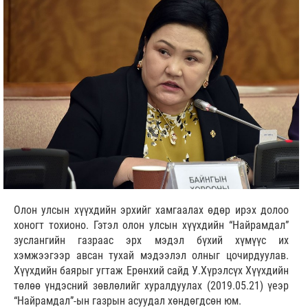
Олон улсын хүүхдийн эрхийг хамгаалах өдөр ирэх долоо
хоногт тохионо. Гэтэл олон улсын хүүхдийн “Найрамдал”
зуслангийн газраас эрх мэдэл бүхий хүмүүс их
хэмжээгээр авсан тухай мэдээлэл олныг цочирдуулав.
Хүүхдийн баярыг угтаж Ерөнхий сайд У.Хүрэлсүх Хүүхдийн
төлөө үндэсний зөвлөлийг хуралдуулах (2019.05.21) үеэр
“Найрамдал”-ын газрын асуудал хөндөгдсөн юм.