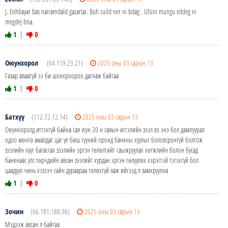
J. Enhbayar bas nairamdald gazartai. Buh zuild ner ni bdag . Ulsiin mungu eddeg ni
megdej bna.
1
|
0
Оюунхорол
(64.119.23.21)
2025 оны 03 сарын 13
Газар аваагүй ээ би шонхроороо дагнаж байгаа
1
|
0
Батхүү
(112.72.12.14)
2025 оны 03 сарын 13
Оюунхоролд итгэхгүй байна сая юун 20 н саяын итгэлийн зээл вэ энэ бол дампуурал
одоо мөнгө амалдаг цаг үе биш түүний оронд банкны хуулыг боловсронгуй болгож
зээлийн хүүг багасгах зээлийн эргэн төлөлтийг саыжруулах хөгжлийн болон бусад
банкнаас улс төрчдийн авсан зээлийг хурдан эргэн төлүүлөх хэрэгтэй тэгэхгүй бол
цаадуул чинь хэзээч сайн дураараа төлөхгүй яаж ийгээд л замхруулна
1
|
0
Зочин
(66.181.188.36)
2025 оны 03 сарын 13
Мэдээж авсан л байгаа