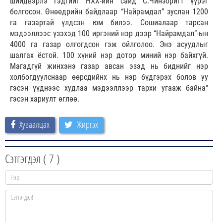
шийдвэрлэ гэдгийг НХХ-ийн сайд С.Чинзоригт үүрэг
болгосон. Өнөөдрийн байдлаар “Найрамдал” зуслан 1200
га газартай үлдсэн юм билээ. Сошиалаар тарсан
мэдээллээс үзэхэд 100 иргэний нэр дээр “Найрамдал”-ын
4000 га газар олгогдсон гэж ойлголоо. Энэ асуудлыг
шалгах ёстой. 100 хүний нэр дотор миний нэр байхгүй.
Магадгүй жинхэнэ газар авсан эзэд нь биднийг нэр
холбогдуулснаар өөрсдийнх нь нэр бүдгэрэх болов уу
гэсэн үүднээс худлаа мэдээллээр тархи угааж байна"
гэсэн хариулт өглөө.
Хуваалцах
Жиргэх
Сэтгэгдэл (
7
)