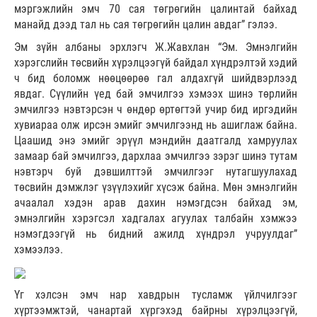
мэргэжлийн эмч 70 сая төгрөгийн цалинтай байхад
манайд дээд тал нь сая төгрөгийн цалин авдаг” гэлээ.
Эм зүйн албаны эрхлэгч Ж.Жавхлан “Эм. Эмнэлгийн
хэрэгслийн төсвийн хүрэлцээгүй байдал хүндрэлтэй хэдий
ч бид боломж нөөцөөрөө гал алдахгүй шийдвэрлээд
явдаг. Сүүлийн үед бай эмчилгээ хэмээх шинэ төрлийн
эмчилгээ нэвтэрсэн ч өндөр өртөгтэй учир бид иргэдийн
хувиараа олж ирсэн эмийг эмчилгээнд нь ашиглаж байна.
Цаашид энэ эмийг эрүүл мэндийн даатгалд хамруулах
замаар бай эмчилгээ, дархлаа эмчилгээ зэрэг шинэ тутам
нэвтэрч буй дэвшилттэй эмчилгээг нутагшуулахад
төсвийн дэмжлэг үзүүлэхийг хүсэж байна. Мөн эмнэлгийн
ачаалал хэдэн арав дахин нэмэгдсэн байхад эм,
эмнэлгийн хэрэгсэл хадгалах агуулах талбайн хэмжээ
нэмэгдээгүй нь бидний ажилд хүндрэл учруулдаг”
хэмээлээ.
Үг хэлсэн эмч нар хавдрын тусламж үйлчилгээг
хүртээмжтэй, чанартай хүргэхэд байрны хүрэлцээгүй,