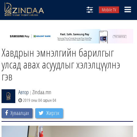
Mobile TV
НИЙТЛЭЛЧИД
ТВ8
Хавдрын эмнэлгийн барилгыг
ӨГЛӨӨНИЙ СОНИН
АУДИО ЗОХИОЛ
улсад авах асуудлыг хэлэлцүүлнэ
ЗИНДАА СЭТГҮҮЛ
гэв
Автор
Zindaa.mn
|
2019 оны 04 сарын 04
Хуваалцах
Жиргэх