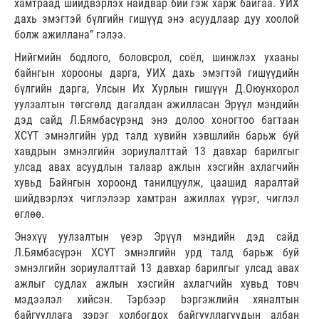
хамтраад шийдвэрлэх найдвар бий гэж харж байгаа. УИХ
дахь эмэгтэй бүлгийн гишүүд энэ асуудлаар дуу хоолой
болж ажиллана” гэлээ.
Нийгмийн бодлого, боловсрол, соёл, шинжлэх ухааны
байнгын хорооны дарга, УИХ дахь эмэгтэй гишүүдийн
бүлгийн дарга, Улсын Их Хурлын гишүүн Д.Оюунхорол
уулзалтын төгсгөлд дагалдан ажилласан Эрүүл мэндийн
дэд сайд Л.Бямбасүрэнд энэ долоо хоногтоо багтаан
ХСҮТ эмнэлгийн урд талд хувийн хэвшлийн барьж буй
хавдрын эмнэлгийн зориулалттай 13 давхар барилгыг
улсад авах асуудлын талаар ажлын хэсгийн ахлагчийн
хувьд Байнгын хороонд танилцуулж, цаашид яаралтай
шийдвэрлэх чиглэлээр хамтран ажиллах үүрэг, чиглэл
өглөө.
Энэхүү уулзалтын үеэр Эрүүл мэндийн дэд сайд
Л.Бямбасүрэн ХСҮТ эмнэлгийн урд талд барьж буй
эмнэлгийн зориулалттай 13 давхар барилгыг улсад авах
ажлыг судлах ажлын хэсгийн ахлагчийн хувьд товч
мэдээлэл хийсэн. Тэрбээр bэргэжлийн хяналтын
байгууллага зэрэг холбогдох байгууллагуудын албан