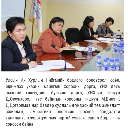
Улсын Их Хурлын Нийгмийн бодлого, боловсрол, соёл,
шинжлэх ухааны байнгын хорооны дарга, УИХ дахь
эмэгтэй гишүүдийн бүлгийн дарга, УИХ-ын гишүүн
Д.Оюунхорол, тус байнгын хорооны гишүүн М.Билэгт,
Ц.Цогзолмаа нар Хавдар судлалын үндэсний төв эмнэлэгт
ажиллаж, эмнэлгийн өнөөгийн нөхцөл байдалтай
танилцахын зэрэгцээ эмч нартай уулзаж, санал бодлыг нь
сонссон байна.