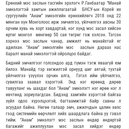
Ерөнхий мэс заслын тасгийн эрхлэгч Р.Ганбаатар “Манай
эмнэлэгтэй хамтын ажиллагаатай БНСУ-ын Корей их
сургуулийн “Анам” эмнэлгийн ерөнхийлөгч 2018 онд 22
мянган хүн Монголоос ирж эмчилгээ, үйлчилгээ авсны 30
орчим хувь нь хорт хавдартай, нэг хүнд мэс засал хийсэн
өртөг монгол мөнгөөр 50 сая төгрөг гэж хэлсэн. Тэгсэн
хэрнээ мэс заслын чанар, амжилт нь манайхтай яг
адилхан. “Анам” эмнэлгийн мэс заслын дараах нас
баралт манай эмнэлэгтэй ойролцоо байдаг.
Бидний эмчилгээг голсондоо ард түмэн тэгж яваагүй юм
билээ. Манайд тэр хөгжилтэй орнууд шиг аятай, тухтай
үйлчилгээ үзүүлэх орчин алга, Гэтэл ийм үйлчилгээ,
сувилгаа заавал хэрэгтэй. Энд нэг өрөөнд дөрөв
тавууланг нь шахдаг бол “Анам” эмнэлэгт нэг өрөө нэг л
өвчтөнд зориулагдсан. Бидэнд хамгийн хэрэгтэй байгаа
зүйл одоо хүрэлцээтэй, багтаамжтай байр савны л
асуудал байна. Нөгөө талаар эмч, ажилчдын цалин хөлс
гээд системийн өөрчлөлт хийх шаардлага байна уу гэвэл
тийм. “Анам” эмнэлэгт мэс заслын өндөр өндөртэй
багажийг ажиллуулан мэс засал хийдэг өндөр