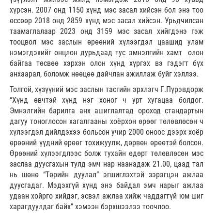
хүрсэн. 2007 онд 1150 хүнд мэс засал хийсэн бол энэ тоо
өссөөр 2018 онд 2859 хүнд мэс засал хийсэн. Урьдчилсан
таамаглалаар 2023 онд 3159 мэс засал хийгдэнэ гэж
тооцвол мэс заслын өрөөний хүлээгдэл цаашид улам
нэмэгдэхийг онцлон дурьдаад тус эмнэлгийн хамт олон
байгаа төсвөө хэрхэн олон хүнд хүргэх вэ гэдэгт бүх
анхаарал, боломж нөөцөө дайчлан ажиллаж буйг хэллээ.
Толгой, хүзүүний мэс заслын тасгийн эрхлэгч Г.Пүрэвдорж
“Хүнд өвчтэй хүнд нэг хоног ч урт хугацаа болдог.
Эмнэлгийн барилга анх ашиглалтад ороход стандартын
дагуу тоноглосон хагалгааны хоёрхон өрөөг төлөвлөсөн ч
хүлээгдэл дийлдэхээ больсон учир 2000 оноос дээрх хоёр
өрөөний үүдний өрөөг тохижуулж, дөрвөн өрөөтэй болсон.
Өрөөний хүлээгдлээс болж тухайн өдөрт төлөвлөсөн мэс
заслаа дуусгахын тулд эмч нар наанадаж 21.00, цаад тал
нь шөнө “Төрийн дуулал” эгшиглэхтэй зэрэгцэн ажлаа
дуусгадаг. Мэдэхгүй хүнд энэ байдал эмч нарыг ажлаа
удаан хойрго хийдэг, эсвэл ажлаа хийж чаддаггүй юм шиг
харагдуулдаг байх” хэмээн бэрхшээлээ тоочлоо.