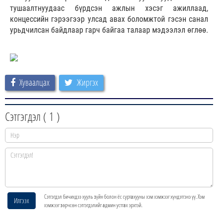
тушаалтнуудаас бүрдсэн ажлын хэсэг ажиллаад,
концессийн гэрээгээр улсад авах боломжтой гэсэн санал
урьдчилсан байдлаар гарч байгаа талаар мэдээлэл өглөө.
Хуваалцах
Жиргэх
Сэтгэгдэл (
1
)
Сэтгэгдэл бичихдээ хууль зүйн болон ёс суртахууны хэм хэмжээг хүндэтгэнэ үү. Хэм
Илгээх
хэмжээг зөрчсөн сэтгэгдэлийг админ устгах эрхтэй.