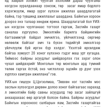
нд хаврын ээлжит чуулган эхэлсний дараа чуулганы
нэгдсэн хуралдаанаар сонсож, төр засаг ямар бодлого
хэрэгжүүлж, ямар үүрэг хүлээн ажиллах шаардлагатай
байна, тэр түвшинд ажиллахыг шаардана. Байнгын хороон
дээрээ энэ талаар хөндөж ярина. Шаардлагатай бол УИХ-
ын нэгдсэн чуулганаас тогтоол гаргаж, Засгийн газарт
саналаа хүргүүлнэ. Эмнэлгийн барилга байшингийн
багтаамжгүй байдал эмчилгээ, үйлчилгээнд сөргөөр
нөлөөлж байгааг эмч та бүхэн төдийгүй эмнэлгээр
үйлчлүүлж буй иргэн бүр хэлдэг. Үхэлтэй өрсөлдөж
байгаа хүмүүст 20 хоног хүлээнэ гэдэг маш урт хугацаа.
Тиймээс байрны асуудлыг шийдвэрлэх гэх зэрэг олон
чухал шийдвэрийг Монголын төр монголын ард түмний
төлөө гаргах ёстой, энэ чиглэлээр эцсийн үр дүнг үзэх
хүртлээ хамтран ажиллана” гэв.
УИХ-ын гишүүн Ц.Цогзолмаа, “Зөвхөн нэг тасгийн мэс
заслын хүлээгдэл дөрвөн долоо хоног байгаагаас харахад
л эмнэлгийн байр савны асуудалд төр засаг зайлшгүй
анхаарахаас өөр аргагүй болсон байна. Байрны асуудлыг
Байнгын хорооноос салбарын яам, Засгийн газартайгаа