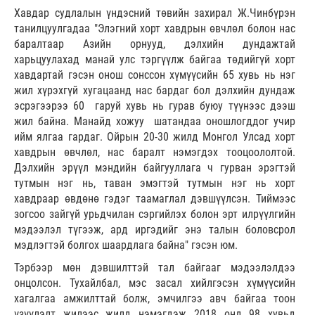
Хавдар судлалын үндэсний төвийн захирал Ж.Чинбүрэн
танилцуулгадаа "Элэгний хорт хавдрын өвчлөл болон нас
баралтаар Азийн орнууд, дэлхийн дундажтай
харьцуулахад манай улс тэргүүлж байгаа төдийгүй хорт
хавдартай гэсэн онош сонссон хүмүүсийн 65 хувь нь нэг
жил хүрэхгүй хугацаанд нас бардаг бол дэлхийн дундаж
эсрэгээрээ 60 гаруй хувь нь гурав буюу түүнээс дээш
жил байна. Манайд хожуу шатандаа оношлогддог учир
ийм ялгаа гардаг. Ойрын 20-30 жилд Монгол Улсад хорт
хавдрын өвчлөл, нас баралт нэмэгдэх тооцоололтой.
Дэлхийн эрүүл мэндийн байгууллага ч гурван эрэгтэй
тутмын нэг нь, таван эмэгтэй тутмын нэг нь хорт
хавдраар өвдөнө гэдэг таамаглал дэвшүүлсэн. Тиймээс
зогсоо зайгүй урьдчилан сэргийлэх болон эрт илрүүлгийн
мэдээлэл түгээж, ард иргэдийг энэ талын боловсрол
мэдлэгтэй болгох шаардлага байна" гэсэн юм.
Тэрбээр мөн дэвшилттэй тал байгааг мэдээлэлдээ
онцолсон. Тухайлбал, мэс засал хийлгэсэн хүмүүсийн
хагалгаа амжилттай болж, эмчилгээ авч байгаа тоон
үзүүлэлт жилээс жилд нэмэгдэж 2018 онд 98 хувьд