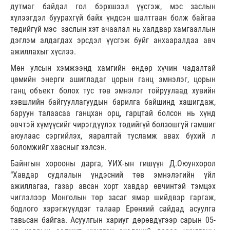
дутмаг байдал гол бэрхшээл үүсгэж, мэс заслын
хүлээгдэл буурахгүй байх үндсэн шалтгаан болж байгаа
төдийгүй мэс заслын хэт ачаалал нь халдвар хамгааллын
дэглэм алдагдах эрсдэл үүсгэж буйг анхааралдаа авч
ажиллахыг хүслээ.
Мөн улсын хэмжээнд хамгийн өндөр хүчин чадалтай
цөмийн энерги ашигладаг цорын ганц эмнэлэг, цорын
ганц объект болох тус төв эмнэлэг тойруулаад хувийн
хэвшлийн байгууллагуудын барилга байшинд хашигдаж,
баруун талаасаа ганцхан орц, гарцтай болсон нь хүнд
өвчтэй хүмүүсийг чирэгдүүлэх төдийгүй болзошгүй гамшиг
аюулаас сэргийлэх, яаралтай тусламж авах бүхий л
боломжийг хаасныг хэлсэн.
Байнгын хорооны дарга, УИХ-ын гишүүн Д.Оюунхорол
“Хавдар судлалын үндэсний төв эмнэлэгийн үйл
ажиллагаа, газар авсан хорт хавдар өвчинтэй тэмцэх
чиглэлээр Монголын төр засаг ямар шийдвэр гаргаж,
бодлого хэрэгжүүлдэг талаар Ерөнхий сайдад асуулга
тавьсан байгаа. Асуулгын хариуг дөрөвдүгээр сарын 05-