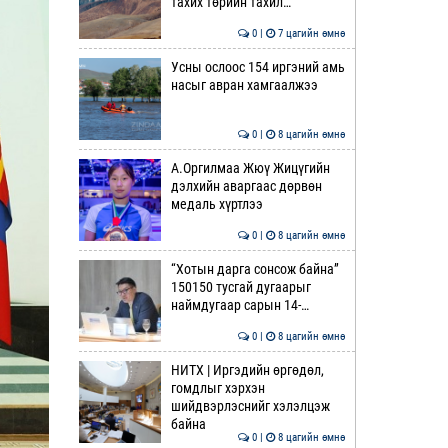
тахих төрийн тахил…
0 |
7 цагийн өмнө
Усны ослоос 154 иргэний амь
насыг авран хамгаалжээ
0 |
8 цагийн өмнө
А.Оргилмаа Жюү Жицүгийн
дэлхийн аваргаас дөрвөн
медаль хүртлээ
0 |
8 цагийн өмнө
“Хотын дарга сонсож байна”
150150 тусгай дугаарыг
наймдугаар сарын 14-…
0 |
8 цагийн өмнө
НИТХ | Иргэдийн өргөдөл,
гомдлыг хэрхэн
шийдвэрлэснийг хэлэлцэж
байна
0 |
8 цагийн өмнө