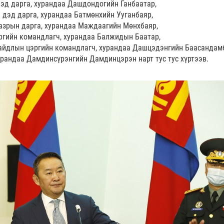
дэд дарга, хурандаа Дашдондогийн Ганбаатар,
 дэд дарга, хурандаа Батмөнхийн Ууганбаяр,
азрын дарга, хурандаа Маждаагийн Мөнхбаяр,
цэргийн командлагч, хурандаа Балжидын Баатар,
 байдлын цэргийн командлагч, хурандаа Дашцэдэнгийн Баасандам
урандаа Дамдинсүрэнгийн Дамдинцэрэн нарт тус тус хүртээв.