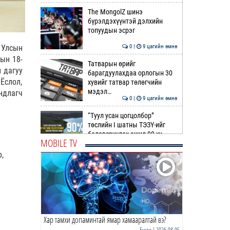
The MongolZ шинэ
бүрэлдэхүүнтэй дэлхийн
топуудын эсрэг
0 |
9 цагийн өмнө
 Улсын
ын 18-
Татварын өрийг
 дагуу
барагдуулахдаа орлогын 30
Ёслол,
хувийг татвар төлөгчийн
мэдэл…
ндлагч
0 |
9 цагийн өмнө
“Туул усан цогцолбор”
төслийн I шатны ТЭЗҮ-ийг
боловсруулах ажил 90 ху…
MOBILE TV
0 |
9 цагийн өмнө
,
Нийслэлийн иргэдийн
Төлөөлөгчдийн Хурлын
Ээлжит VIII хуралдаан
эхэллээ
0 |
10 цагийн өмнө
Хар тамхи допаминтай ямар хамааралтай вэ?
ТОО | Гадаад валютын нөөц
7.9 тэрбум ам.доллар давлаа
Бусад
| 2026-08-05