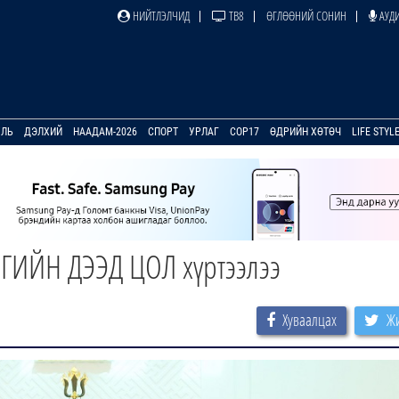
НИЙТЛЭЛЧИД
ТВ8
ӨГЛӨӨНИЙ СОНИН
АУДИ
УЛЬ
ДЭЛХИЙ
НААДАМ-2026
СПОРТ
УРЛАГ
COP17
ӨДРИЙН ХӨТӨЧ
LIFE STYL
РГИЙН ДЭЭД ЦОЛ хүртээлээ
Хуваалцах
Жи