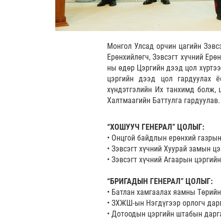
Монгол Улсад орчин цагийн Зэвс
Ерөнхийлөгч, Зэвсэгт хүчний Ерө
ны өдөр Цэргийн дээд цол хүртээ
цэргийн дээд цол гардуулах ё
хүндэтгэлийн Их танхимд болж, 
Халтмаагийн Баттулга гардуулав.
“ХОШУУЧ ГЕНЕРАЛ” ЦОЛЫГ:
• Онцгой байдлын ерөнхий газры
• Зэвсэгт хүчний Хуурай замын 
• Зэвсэгт хүчний Агаарын цэргий
“БРИГАДЫН ГЕНЕРАЛ” ЦОЛЫГ:
• Батлан хамгаалах яамны Төрийн
• ЗХЖШ-ын Нэгдүгээр орлогч дар
• Дотоодын цэргийн штабын дарга