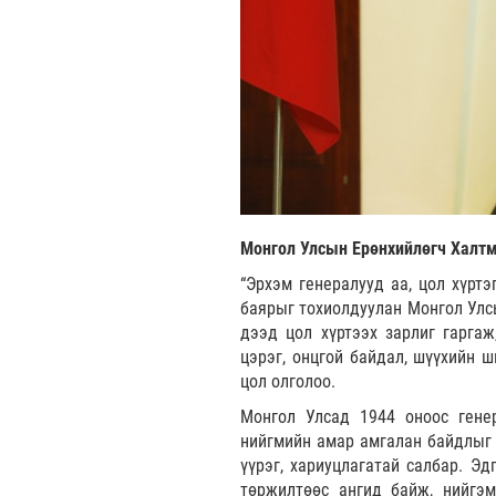
Монгол Улсын Ерөнхийлөгч Халтма
“Эрхэм генералууд аа, цол хүртэ
баярыг тохиолдуулан Монгол Улсы
дээд цол хүртээх зарлиг гаргаж
цэрэг, онцгой байдал, шүүхийн ш
цол олголоо.
Монгол Улсад 1944 оноос гене
нийгмийн амар амгалан байдлыг с
үүрэг, хариуцлагатай салбар. Э
төржилтөөс ангид байж, нийгэм