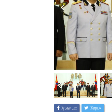
Хуваалцах
Жиргэх