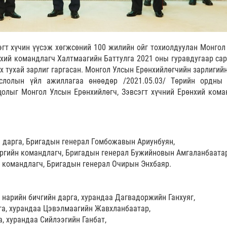
эгт хүчин үүсэж хөгжсөний 100 жилийн ойг тохиолдуулан Монгол
нхий командлагч Халтмаагийн Баттулга 2021 оны гуравдугаар сар
х тухай зарлиг гаргасан. Монгол Улсын Ерөнхийлөгчийн зарлигийн
слолын үйл ажиллагаа өнөөдөр /2021.05.03/ Төрийн ордны 
цолыг Монгол Улсын Ерөнхийлөгч, Зэвсэгт хүчний Ерөнхий кома
н дарга, Бригадын генерал Гомбожавын Ариунбуян,
цэргийн командлагч, Бригадын генерал Бужийновын Амгаланбаатар
н командлагч, Бригадын генерал Очирын Энхбаяр.
 нарийн бичгийн дарга, хурандаа Дагвадоржийн Ганхуяг,
га, хурандаа Цэвэлмаагийн Жавхланбаатар,
, хурандаа Сийлээгийн Ганбат,