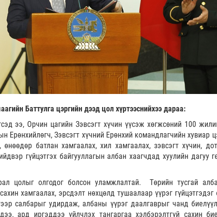
агийн Баттулга цэргийн дээд цол хүртээснийхээ дараа:
гсэд ээ, Орчин цагийн Зэвсэгт хүчин үүсэж хөгжсөний 100 жили
н Ерөнхийлөгч, Зэвсэгт хүчний Ерөнхий командлагчийн хувиар ц
, өнөөдөр батлан хамгаалах, хил хамгаалах, зэвсэгт хүчин, до
ийдвэр гүйцэтгэх байгууллагын албан хаагчдад хуулийн дагуу г
рал цолыг олгодог болсон уламжлалтай. Төрийн тусгай алб
ахин хамгаалах, эрсдэлт нөхцөлд тушаалаар үүрэг гүйцэтгэдэг 
дгээр салбарыг удирдаж, албаны үүрэг даалгаврыг чанд биелүүл
дээ, ард иргэддээ үйлчлэх тангаргаа хэлбэрэлтгүй сахин би