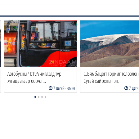
Автобусны Ч:19А чиглэлд түр
С.Бямбацогт төрийг төлөөлөн
хугацаагаар өөрчл…
Сутай хайрхны тэн…
7 цагийн өмнө
7 цаги