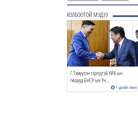
ХОЛБООТОЙ МЭДЭЭ
Г.Тэмүүлэн тэргүүтэй УИХ-ын
гишүүд БНСУ-ын Үн…
7 цагийн өмнө
Сэтгэгдэл (
1
)