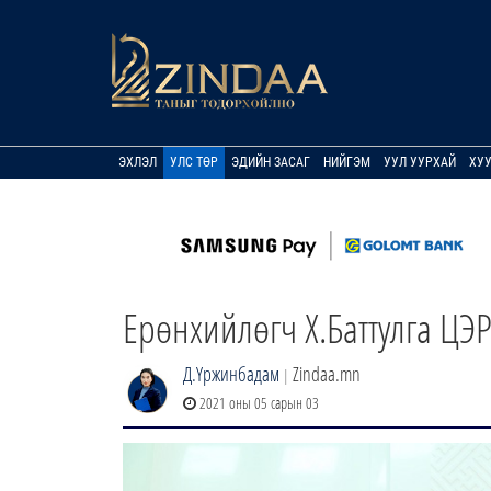
ЭХЛЭЛ
УЛС ТӨР
ЭДИЙН ЗАСАГ
НИЙГЭМ
УУЛ УУРХАЙ
ХУ
Ерөнхийлөгч Х.Баттулга ЦЭ
Д.Үржинбадам
Zindaa.mn
|
2021 оны 05 сарын 03