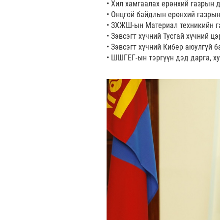
• Хил хамгаалах ерөнхий газрын 
• Онцгой байдлын ерөнхий газрын
• ЗХЖШ-ын Материал техникийн г
• Зэвсэгт хүчний Тусгай хүчний 
• Зэвсэгт хүчний Кибер аюулгүй
• ШШГЕГ-ын тэргүүн дэд дарга, х