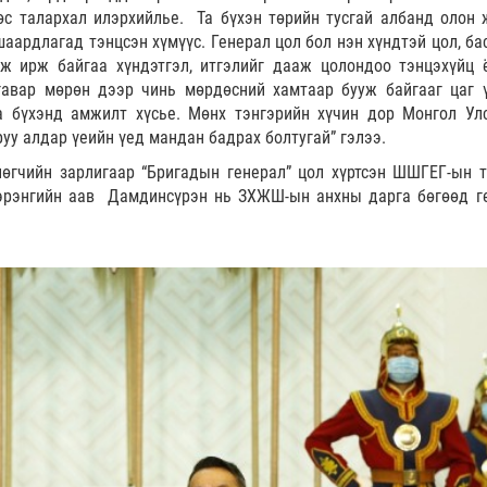
с талархал илэрхийлье. Та бүхэн төрийн тусгай албанд олон 
аардлагад тэнцсэн хүмүүс. Генерал цол бол нэн хүндтэй цол, бас
ж ирж байгаа хүндэтгэл, итгэлийг дааж цолондоо тэнцэхүйц ё
гавар мөрөн дээр чинь мөрдөсний хамтаар бууж байгааг цаг 
а бүхэнд амжилт хүсье. Мөнх тэнгэрийн хүчин дор Монгол Ул
руу алдар үеийн үед мандан бадрах болтугай” гэлээ.
өгчийн зарлигаар “Бригадын генерал” цол хүртсэн ШШГЕГ-ын т
эрэнгийн аав Дамдинсүрэн нь ЗХЖШ-ын анхны дарга бөгөөд г