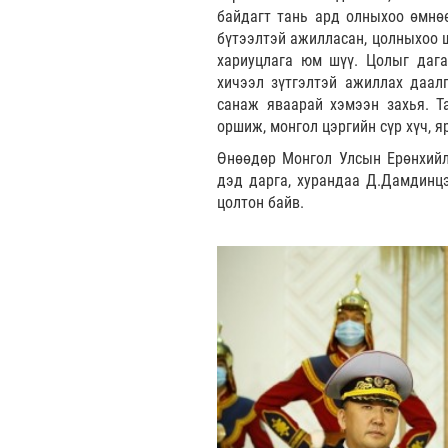
байдагт тань ард олныхоо өмнөө
бүтээлтэй ажилласан, цолныхоо ш
хариуцлага юм шүү. Цолыг дага
хичээл зүтгэлтэй ажиллах даал
санаж яваарай хэмээн захья. Т
оршиж, монгол цэргийн сүр хүч, я
Өнөөдөр Монгол Улсын Ерөнхийл
дэд дарга, хурандаа Д.Дамдинц
цолтон байв.