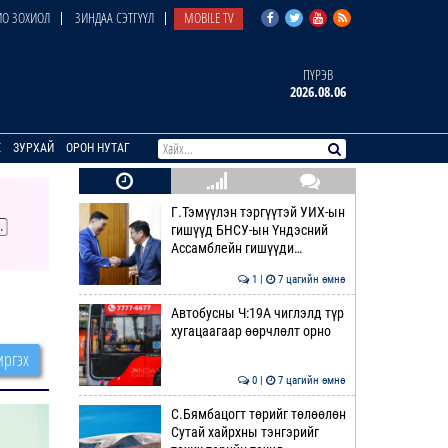
О ЗОХИОЛ
ЗИНДАА СЭТГҮҮЛ
MOBILE TV
ПҮРЭВ
2026.08.06
E
ЗУРХАЙ
ОРОН НУТАГ
Г.Тэмүүлэн тэргүүтэй УИХ-ын
гишүүд БНСУ-ын Үндэсний
Ассамблейн гишүүди…
1 |
7 цагийн өмнө
Автобусны Ч:19А чиглэлд түр
хугацаагаар өөрчлөлт орно
ргэх
0 |
7 цагийн өмнө
С.Бямбацогт төрийг төлөөлөн
Сутай хайрхны тэнгэрийг