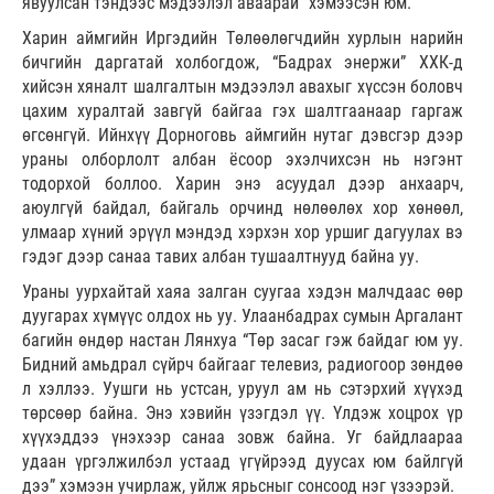
явуулсан тэндээс мэдээлэл аваарай” хэмээсэн юм.
Харин аймгийн Иргэдийн Төлөөлөгчдийн хурлын нарийн
бичгийн даргатай холбогдож, “Бадрах энержи” ХХК-д
хийсэн хяналт шалгалтын мэдээлэл авахыг хүссэн боловч
цахим хуралтай завгүй байгаа гэх шалтгаанаар гаргаж
өгсөнгүй. Ийнхүү Дорноговь аймгийн нутаг дэвсгэр дээр
ураны олборлолт албан ёсоор эхэлчихсэн нь нэгэнт
тодорхой боллоо. Харин энэ асуудал дээр анхаарч,
аюулгүй байдал, байгаль орчинд нөлөөлөх хор хөнөөл,
улмаар хүний эрүүл мэндэд хэрхэн хор уршиг дагуулах вэ
гэдэг дээр санаа тавих албан тушаалтнууд байна уу.
Ураны уурхайтай хаяа залган суугаа хэдэн малчдаас өөр
дуугарах хүмүүс олдох нь уу. Улаанбадрах сумын Аргалант
багийн өндөр настан Лянхуа “Төр засаг гэж байдаг юм уу.
Бидний амьдрал сүйрч байгааг телевиз, радиогоор зөндөө
л хэллээ. Уушги нь устсан, уруул ам нь сэтэрхий хүүхэд
төрсөөр байна. Энэ хэвийн үзэгдэл үү. Үлдэж хоцрох үр
хүүхэддээ үнэхээр санаа зовж байна. Уг байдлаараа
удаан үргэлжилбэл устаад үгүйрээд дуусах юм байлгүй
дээ” хэмээн учирлаж, уйлж ярьсныг сонсоод нэг үзээрэй.