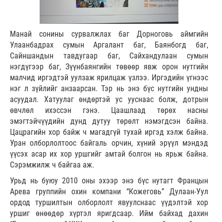
Манай сонины сурвалжлах баг Дорноговь аймгийн
Улаанбадрах сумын Аргалант баг, Баянбогд баг,
Сайншандын тавдугаар баг, Сайхандулаан сумын
нэгдүгээр баг, Зүүнбаянгийн төвөөр явж орон нутгийн
малчид иргэдтэй уулзаж ярилцаж үзлээ. Иргэдийн үгнээс
нэг л зүйлийг анзаарсан. Тэр нь энэ бүс нутгийн ундны
асуудал. Хатуулаг өндөртэй ус ууснаас болж, дотрын
өвчлөл ихэссэн гэнэ. Цаашлаад төрөх насны
эмэгтэйчүүдийн дунд дутуу төрөлт нэмэгдсэн байна.
Цацрагийн хор байж ч магадгүй тухай иргэд хэлж байна.
Уран олборлолтоос байгаль орчин, хүний эрүүл мэндэд
үүсэх асар их хор уршгийг амтай болгон нь ярьж байна.
Сэрэмжилж ч байгаа аж.
Урьд нь буюу 2010 оны эхээр энэ бүс нутагт Францын
Арева группийн охин компани “Кожеговь” Дулаан-Уул
ордод туршилтын олборлолт явуулснаас үүдэлтэй хор
уршиг өнөөдөр хүртэл яригдсаар. Ийм байхад дахин