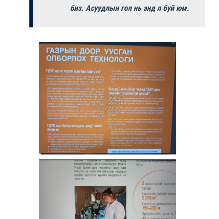
биз. Асуудлын гол нь энд л буй юм.