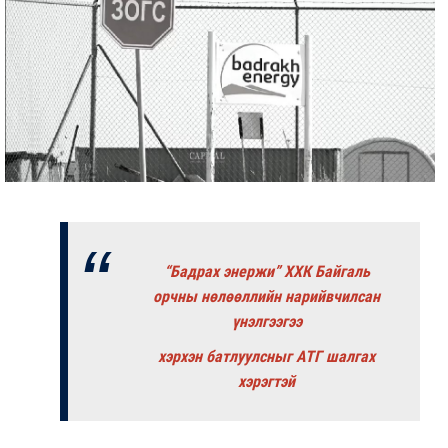
“Бадрах энержи” ХХК Байгаль
орчны нөлөөллийн нарийвчилсан
үнэлгээгээ
хэрхэн батлуулсныг АТГ шалгах
хэрэгтэй