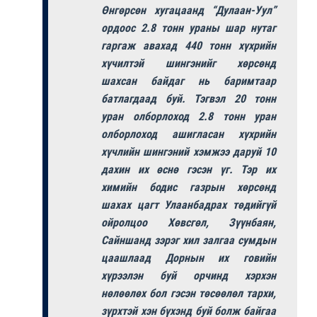
Өнгөрсөн хугацаанд “Дулаан-Уул”
ордоос 2.8 тонн ураны шар нутаг
гаргаж авахад 440 тонн хүхрийн
хүчилтэй шингэнийг хөрсөнд
шахсан байдаг нь баримтаар
батлагдаад буй. Тэгвэл 20 тонн
уран олборлоход 2.8 тонн уран
олборлоход ашигласан хүхрийн
хүчлийн шингэний хэмжээ даруй 10
дахин их өснө гэсэн үг. Тэр их
химийн бодис газрын хөрсөнд
шахах цагт Улаанбадрах төдийгүй
ойролцоо Хөвсгөл, Зүүнбаян,
Сайншанд зэрэг хил залгаа сумдын
цаашлаад Дорнын их говийн
хүрээлэн буй орчинд хэрхэн
нөлөөлөх бол гэсэн төсөөлөл тархи,
зүрхтэй хэн бүхэнд буй болж байгаа