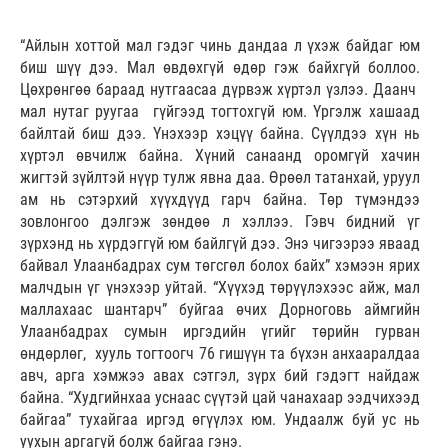
“Айлын хоттой мал гэдэг чинь дандаа л үхэж байдаг юм
биш шүү дээ. Мал өвдөхгүй өдөр гэж байхгүй боллоо.
Цөхрөнгөө бараад нутгаасаа дүрвэж хүртэл үзлээ. Даанч
мал нутаг руугаа гүйгээд тогтохгүй юм. Үргэлж хашаад
байлтай биш дээ. Үнэхээр хэцүү байна. Сүүлдээ хүн нь
хүртэл өвчилж байна. Хүний санаанд оромгүй хачин
жигтэй зүйлтэй нүүр тулж явна даа. Өрөөл татанхай, уруул
ам нь сэтэрхий хүүхдүүд гарч байна. Төр түмэндээ
зовлонгоо дэлгэж зөндөө л хэллээ. Гэвч бидний үг
зүрхэнд нь хүрдэггүй юм байлгүй дээ. Энэ чигээрээ яваад
байвал Улаанбадрах сум төгсгөл болох байх” хэмээн ярих
малчдын үг үнэхээр уйтай. “Хүүхэд төрүүлэхээс айж, мал
маллахаас шантарч” буйгаа өчих Дорноговь аймгийн
Улаанбадрах сумын иргэдийн үгийг төрийн гурван
өндөрлөг, хууль тогтоогч 76 гишүүн та бүхэн анхааралдаа
авч, арга хэмжээ авах сэтгэл, зүрх бий гэдэгт найдаж
байна. “Худгийнхаа уснаас сүүтэй цай чанахаар ээдчихээд
байгаа” тухайгаа иргэд өгүүлэх юм. Ундаалж буй ус нь
уухын аргагүй болж байгаа гэнэ.