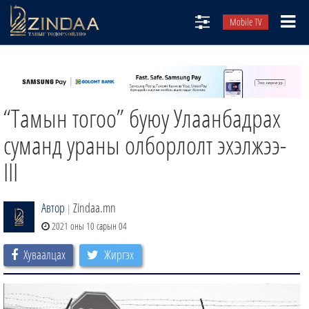
Mobile TV
НИЙТЛЭЛЧИД
ТВ8
“Тамын тогоо” буюу Улаанбадрах
ӨГЛӨӨНИЙ СОНИН
АУДИО ЗОХИОЛ
суманд ураны олборлолт эхэлжээ-
ЗИНДАА СЭТГҮҮЛ
III
Автор
Zindaa.mn
|
2021 оны 10 сарын 04
Хуваалцах
Жиргэх