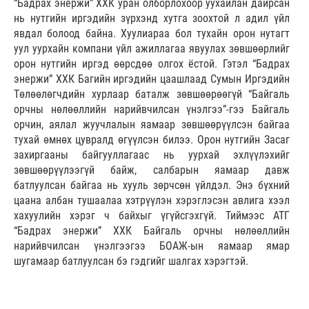
“Бадрах энержи” ХХК уран олборлохоор уухайлан дайрсан
нь нутгийн иргэдийн зүрхэнд хутга зоохтой л адил үйл
явдал болоод байна. Хуулиараа бол тухайн орон нутагт
уул уурхайн компани үйл ажиллагаа явуулах зөвшөөрлийг
орон нутгийн иргэд өөрсдөө олгох ёстой. Гэтэл “Бадрах
энержи” ХХК Багийн иргэдийн цаашлаад Сумын Иргэдийн
Төлөөлөгчдийн хурлаар баталж зөвшөөрөөгүй “Байгаль
орчны нөлөөллийн нарийвчилсан үнэлгээ”-гээ Байгаль
орчин, аялал жуучлалын яамаар зөвшөөрүүлсэн байгаа
тухай өмнөх цувралд өгүүлсэн билээ. Орон нутгийн Засаг
захиргааны байгууллагаас нь уурхай эхлүүлэхийг
зөвшөөрүүлээгүй байж, салбарын яамаар давж
батлуулсан байгаа нь хууль зөрчсөн үйлдэл. Энэ бүхний
цаана албан тушаалаа хэтрүүлэн хэрэглэсэн авлига хээл
хахуулийн хэрэг ч байхыг үгүйсгэхгүй. Тиймээс АТГ
“Бадрах энержи” ХХК Байгаль орчны нөлөөллийн
нарийвчилсан үнэлгээгээ БОАЖ-ын яамаар ямар
шугамаар батлуулсан бэ гэдгийг шалгах хэрэгтэй.