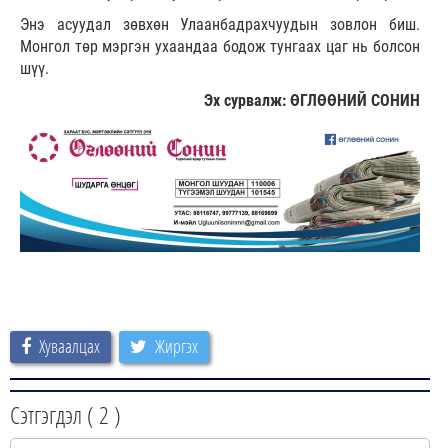
Энэ асуудал зөвхөн Улаанбадрахчуудын зовлон биш.
Монгол төр мэргэн ухаандаа бодож тунгаах цаг нь болсон
шүү.
Эх сурвалж: ӨГЛӨӨНИЙ СОНИН
Хуваалцах
Жиргэх
Сэтгэгдэл (
2
)