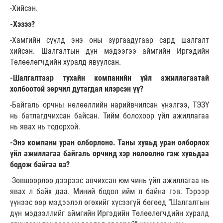
-Хийсэн.
-Хэзээ?
-Хамгийн сүүлд энэ оны зургаадугаар сард шалгалт
хийсэн. Шалгалтын дүн мэдээ­гээ аймгийн Иргэдийн
Төлөө­лөгчдийн хуралд явуулсан.
-Шалгалтаар тухайн компанийн үйл ажиллагаатай
холбоотой зөрчил дутагдал илэрсэн үү?
-Байгаль орчны нөлөөллийн нарийвчилсан үнэл­гээ, ТЭЗҮ
нь батлагдчихсан байсан. Тийм болохоор үйл ажиллагаа
нь явах нь тодорхой.
-Энэ компани уран олборлоно. Таны хувьд уран олборлох
үйл ажиллагаа байгаль орчинд хэр нөлөөлнө гэж хувьдаа
бодож байгаа вэ?
-Зөвшөөрлөө дээрээс авчихсан юм чинь үйл ажиллагаа нь
явах л байх даа. Миний бодол ийм л байна гэв. Тэрээр
үүнээс өөр мэдээлэл өгөхийг хүсээгүй бөгөөд “Шалгалтын
дүн мэдээллийг аймгийн Иргэдийн Төлөөлөгчдийн хуралд