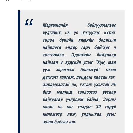
Мэргэжлийн байгууллагаас
худгийнх нь ус хатуулаг ихтэй,
төрөл бүрийн химийн бодисын
найрлага өндөр гарч байгааг ч
тогтоожээ. Одоогийн байдлаар
найман ч худгийн усыг “Хүн, мал
ууж хэрэглэж болохгүй” гэсэн
дүгнэлт гаргаж, лацдаж хаасан гэх.
Харамсалтай нь, хатаж үхэлтэй нь
биш малчид тэндээсээ уусаар
байгаагаа учирлаж байна. Зарим
нэгэн нь нэг талдаа 30 гаруй
километр явж, ундныхаа усыг
зөөж байгаа аж.