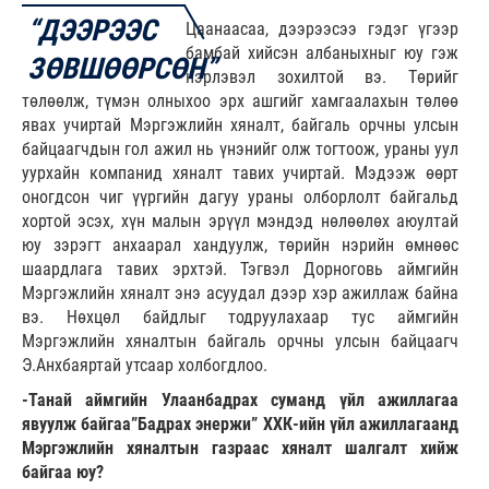
“ДЭЭРЭЭС
Цаанаасаа, дээрээсээ гэдэг үгээр
бамбай хийсэн албаныхныг юу гэж
ЗӨВШӨӨРСӨН”
нэрлэвэл зохилтой вэ. Төрийг
төлөөлж, түмэн олныхоо эрх ашгийг хамгаалахын төлөө
явах учиртай Мэргэжлийн хяналт, байгаль орчны улсын
байцаагчдын гол ажил нь үнэнийг олж тогтоож, ураны уул
уурхайн компанид хяналт тавих учиртай. Мэдээж өөрт
оногдсон чиг үүргийн дагуу ураны олборлолт байгальд
хортой эсэх, хүн малын эрүүл мэндэд нөлөөлөх аюултай
юу зэрэгт анхаарал хандуулж, төрийн нэрийн өмнөөс
шаардлага тавих эрхтэй. Тэгвэл Дорноговь аймгийн
Мэргэжлийн хяналт энэ асуудал дээр хэр ажиллаж байна
вэ. Нөхцөл байдлыг тодруулахаар тус аймгийн
Мэргэжлийн хяналтын байгаль орчны улсын байцаагч
Э.Анхбаяртай утсаар холбогдлоо.
-Танай аймгийн Улаан­бадрах суманд үйл ажиллагаа
явуулж байгаа”Бадрах энержи” ХХК-ийн үйл ажил­лагаанд
Мэргэжлийн хяналтын газраас хяналт шалгалт хийж
байгаа юу?