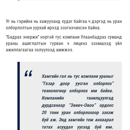
Уг нь гэрийнх нь хажууханд худаг байгаа ч дэргэд нь уран
олборлолтын уурхай ирээд эзэгнэчихсэн байна.
“Бадрах энержи” нэртэй тус компани Улаанбадрах суманд
ураны ашиглалтын гурван ч лиценз эзэмшээд үйл
ажиллагаагаа эхлүүлээд амжжээ.
Хамгийн гол нь тус компани ураныг
“Газар доор уусган олборлох”
технологиор олборлох юм байна.
Компанийн танилцуулгад
дурдсанаар “Зөөвч-Овоо” ордоос
20 тонн уран олборлохоор зэхэж
буй аж. Энд хамгийн том анхаарал
татах асуудал үүсээд буй юм.