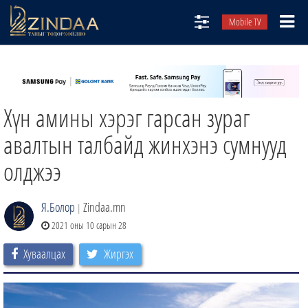
Mobile TV
НИЙТЛЭЛЧИД
ТВ8
Хүн амины хэрэг гарсан зураг
ӨГЛӨӨНИЙ СОНИН
АУДИО ЗОХИОЛ
авалтын талбайд жинхэнэ сумнууд
ЗИНДАА СЭТГҮҮЛ
олджээ
Я.Болор
Zindaa.mn
|
2021 оны 10 сарын 28
Хуваалцах
Жиргэх