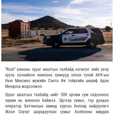
“Rust” киноны зураг авалтын талбайд нэгжлэг хийх үеэр
хууль хүчнийхэн жинхэнэ сумнууд олсон тухай АНУ-ын
Нью Мексико мужийн Санта Фе тойргийн шериф Адан
Мендоса мэдээлжээ.
Зураг авалтын талбайд нийт 500 орчим сум олдсоноос
зарим нь жинхэнэ байжээ. Эдгээр сумыг, тэр дундаа
оператор Хатчинсын аминд хүрсэн болоод найруулагч
Жоэл Соузуг шархдуулсан сумыг Холбооны мөрдөх