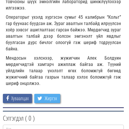
товчооны шүүх эмнэлгийн лабораторид шинжлүүлэхээр
илгээжээ.
Операторыг үхэлд хүргэсэн сумыг 45 калибрын “Кольт”
гар буунаас буудсан аж. Зураг авалтын талбайд илрүүлсэн
хоёр зэвсэг ашиглалтаас гарсан байжээ. Мөрдөгчид зураг
авалтын талбай дээр болсон эмгэнэлт үйл явдлыг
буулгасан дүрс бичлэг олоогүй гэж шериф тодруулсан
байна.
Мендосын хэлснээр, жүжигчин Алек Болдуин
мөрдөгчидтэй хамтарч ажиллаж байгаа аж. Түүний
үйлдлийн талаар үнэлэлт өгөх боломжгүй бөгөөд
жүжигчний байгаа газрын талаар хэлэх боломжгүй гэж
шериф онцолжээ.
Хуваалцах
Жиргэх
Сэтгэгдэл (
0
)