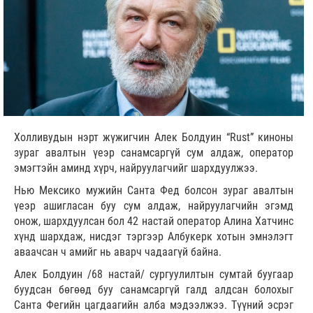
Холливудын нэрт жүжигчин Алек Болдуин “Rust” киноны
зураг авалтын үеэр санамсаргүй сум алдаж, оператор
эмэгтэйн аминд хүрч, найруулагчийг шархдуулжээ.
Нью Мексико мужийн Санта Фед болсон зураг авалтын
үеэр ашигласан буу сум алдаж, найруулагчийн эгэмд
онож, шархдуулсан бол 42 настай оператор Алина Хатчинс
хүнд шархдаж, нисдэг тэргээр Албукерк хотын эмнэлэгт
аваачсан ч амийг нь аварч чадаагүй байна.
Алек Болдуин /68 настай/ сургуулилтын сумтай буугаар
буудсан бөгөөд буу санамсаргүй галд алдсан болохыг
Санта Фегийн цагдаагийн алба мэдээлжээ. Түүний эсрэг