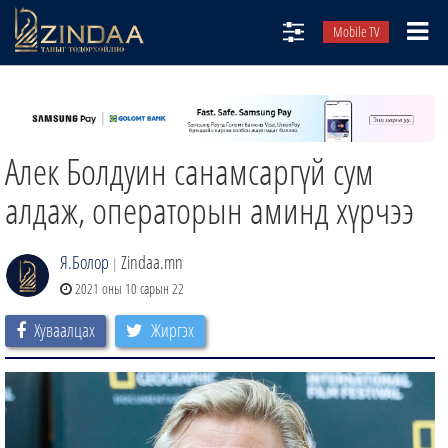
Mobile TV
НИЙТЛЭЛЧИД
ТВ8
Алек Болдуин санамсаргүй сум
ӨГЛӨӨНИЙ СОНИН
АУДИО ЗОХИОЛ
алдаж, операторын аминд хүрчээ
ЗИНДАА СЭТГҮҮЛ
Я.Болор
Zindaa.mn
|
2021 оны 10 сарын 22
Хуваалцах
Жиргэх