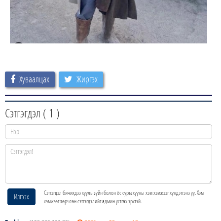
Хуваалцах
Жиргэх
Сэтгэгдэл (
1
)
Сэтгэгдэл бичихдээ хууль зүйн болон ёс суртахууны хэм хэмжээг хүндэтгэнэ үү. Хэм
Илгээх
хэмжээг зөрчсөн сэтгэгдэлийг админ устгах эрхтэй.