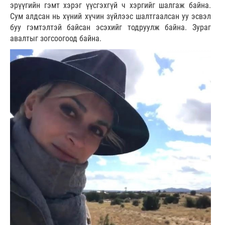
эрүүгийн гэмт хэрэг үүсгэхгүй ч хэргийг шалгаж байна.
Сум алдсан нь хүний хүчин зүйлээс шалтгаалсан уу эсвэл
буу гэмтэлтэй байсан эсэхийг тодруулж байна. Зураг
авалтыг зогсоогоод байна.