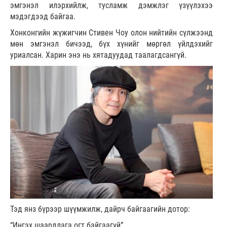
эмгэнэл илэрхийлж, тусламж дэмжлэг үзүүлэхээ
мэдэгдээд байгаа.
Хонконгийн жүжигчин Стивен Чоу олон нийтийн сүлжээнд
мөн эмгэнэл бичээд, бүх хүнийг мөргөл үйлдэхийг
уриалсан. Харин энэ нь хятадуудад таалагдсангүй.
Тэд янз бүрээр шүүмжилж, дайрч байгаагийн дотор:
“Ингэх шаардлага огт байгаагүй”