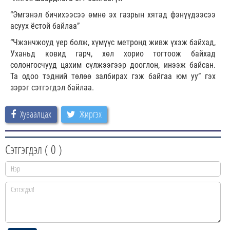
“Эмгэнэл бичихээсээ өмнө эх газрын хятад фэнүүдээсээ
асуух ёстой байлаа”
“Чжэнчжоуд үер болж, хүмүүс метронд живж үхэж байхад,
Уханьд ковид гарч, хөл хорио тогтоож байхад
солонгосчууд цахим сүлжээгээр дооглон, инээж байсан.
Та одоо тэдний төлөө залбирах гэж байгаа юм уу” гэх
зэрэг сэтгэгдэл байлаа.
Хуваалцах
Жиргэх
Сэтгэгдэл (
0
)