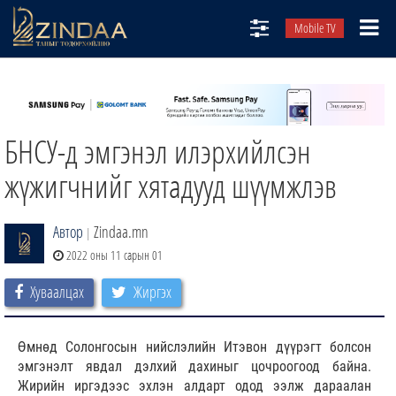
Mobile TV
НИЙТЛЭЛЧИД
ТВ8
БНСУ-д эмгэнэл илэрхийлсэн
ӨГЛӨӨНИЙ СОНИН
АУДИО ЗОХИОЛ
жүжигчнийг хятадууд шүүмжлэв
ЗИНДАА СЭТГҮҮЛ
Автор
Zindaa.mn
|
2022 оны 11 сарын 01
Хуваалцах
Жиргэх
Өмнөд Солонгосын нийслэлийн Итэвон дүүрэгт болсон
эмгэнэлт явдал дэлхий дахиныг цочроогоод байна.
Жирийн иргэдээс эхлэн алдарт одод ээлж дараалан