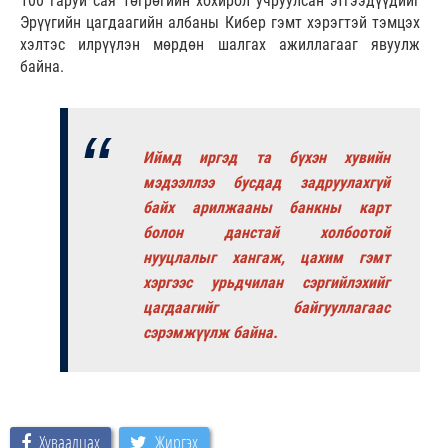
100 гаруй сая төгрөгийн хохирол учруулсан этгээдүүдийг
Эрүүгийн цагдаагийн албаны Кибер гэмт хэрэгтэй тэмцэх
хэлтэс илрүүлэн мөрдөн шалгах ажиллагааг явуулж
байна.
Иймд иргэд та бүхэн хувийн
мэдээллээ бусдад задруулахгүй
байх арилжааны банкны карт
болон данстай холбоотой
нууцлалыг хангаж, цахим гэмт
хэргээс урьдчилан сэргийлэхийг
цагдаагийг байгууллагаас
сэрэмжүүлж байна.
Хуваалцах
Жиргэх