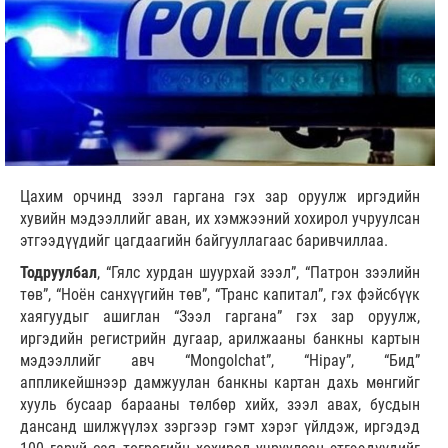
Цахим орчинд зээл гаргана гэх зар оруулж иргэдийн
хувийн мэдээллийг аван, их хэмжээний хохирол учруулсан
этгээдүүдийг цагдаагийн байгууллагаас баривчиллаа.
Тодруулбал
, “Гялс хурдан шуурхай зээл”, “Патрон зээлийн
төв”, “Ноён санхүүгийн төв”, “Транс капитал”, гэх фэйсбүүк
хаягуудыг ашиглан “Зээл гаргана” гэх зар оруулж,
иргэдийн регистрийн дугаар, арилжааны банкны картын
мэдээллийг авч “Mongolchat”, “Hipay”, “Бид”
аппликейшнээр дамжуулан банкны картан дахь мөнгийг
хууль бусаар барааны төлбөр хийх, зээл авах, бусдын
дансанд шилжүүлэх зэргээр гэмт хэрэг үйлдэж, иргэдэд