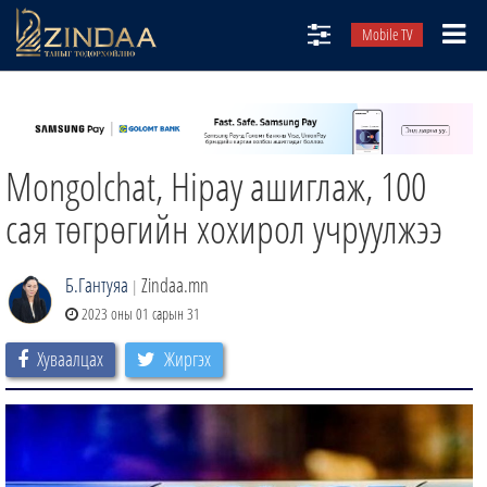
Mobile TV
НИЙТЛЭЛЧИД
ТВ8
Mongolchat, Hipay ашиглаж, 100
ӨГЛӨӨНИЙ СОНИН
АУДИО ЗОХИОЛ
сая төгрөгийн хохирол учруулжээ
ЗИНДАА СЭТГҮҮЛ
Б.Гантуяа
Zindaa.mn
|
2023 оны 01 сарын 31
Хуваалцах
Жиргэх