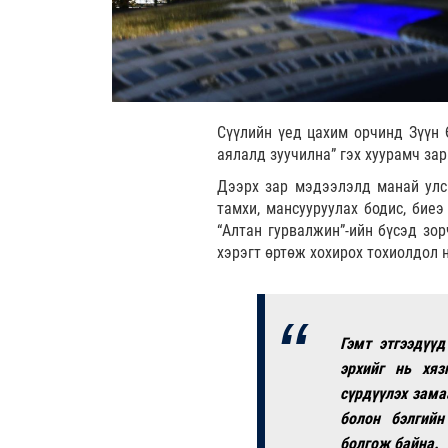
Сүүлийн үед цахим орчинд Зүүн 
аялалд зуучилна” гэх хуурамч за
Дээрх зар мэдээлэлд манай улс
тамхи, мансууруулах бодис, биеэ
“Алтан гурвалжин”-ийн бүсэд зор
хэрэгт өртөж хохирох тохиолдол 
Гэмт этгээдүү
эрхийг нь хяз
сүрдүүлэх зама
болон бэлгийн
болгож байна.