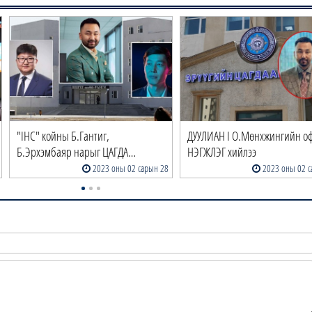
"IHC" койны Б.Гантиг,
ДУУЛИАН I О.Мөнхжингийн о
Б.Эрхэмбаяр нарыг ЦАГДА…
НЭГЖЛЭГ хийлээ
2023 оны 02 сарын 28
2023 оны 02 с