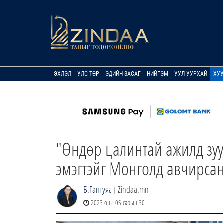
ЭХЛЭЛ
УЛС ТӨР
ЭДИЙН ЗАСАГ
НИЙГЭМ
УУЛ УУРХАЙ
ХУ
"Өндөр цалинтай ажилд зуу
эмэгтэйг Монголд авчирса
Б.Гантуяа
Zindaa.mn
|
2023 оны 05 сарын 30