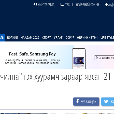
НИЙТЛЭЛЧИД
ТВ8
ӨГЛӨӨНИЙ СОНИН
АУДИ
УЛЬ
ДЭЛХИЙ
НААДАМ-2026
СПОРТ
УРЛАГ
COP17
ӨДРИЙН ХӨТӨЧ
LIFE STYL
чилна" гэх хуурамч зараар явсан 21
н
Хуваалцах
Жи