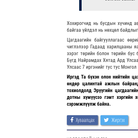
Хохирогчид нь бусдын хүчинд ав
байгаа үйлдэл нь нөхцөл байдлыг
Цагдаагийн байгууллагаас өөр
чиглэлээр Гадаад харилцааны яа
зэрэг төрийн болон төрийн бус
Бүгд Найрамдах Хятад Ард Улсаа
Улсаас 7 иргэнийг тус тус Монгол
Иргэд Та бүхэн олон нийтийн ца
өндөр цалинтай ажлын байранд
тохиолдолд Эрүүгийн цагдаагий
дотны хүмүүсээ гэмт хэргийн х
сэрэмжлүүлж байна.
Хуваалцах
Жиргэх