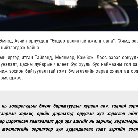
Өмнөд Азийн орнуудад “Өндөр цалинтай ажилд авна”, “Хямд за
р нийтлэгдэж байна.
ын иргэд итгэн Тайланд, Мьянмар, Камбож, Лаос зэрэг орнууд
 үнэлэлт, цахим луйврын чөлөөт бүс хууль бус наймааны гол за
чиж зохион байгуулалттай гэмт бүлэглэлийн хараа хяналтад орж
нэмэгджээ.
д нь хохирогчдын бичиг баримтуудыг хураан авч, тэдний зорч
гаарлан хорьж, өрийн дарамтад оруулан хүч хэрэглэн айлг
ар цэрэгжсэн хамгаалалт дор эрх ашгийг нь зөрчиж, хөдөлмөри
 мөлжлөгийн зорилгоор хүн худалдаалах гэмт хэргийн золи