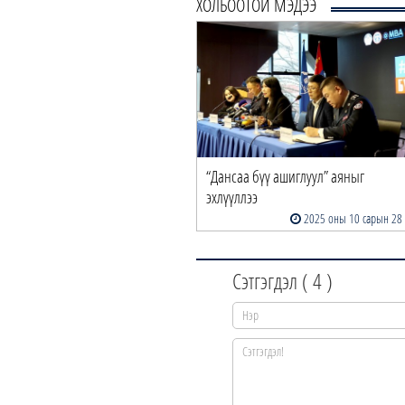
ХОЛБООТОЙ МЭДЭЭ
“Дансаа бүү ашиглуул” аяныг
эхлүүллээ
2025 оны 10 сарын 28
Сэтгэгдэл (
4
)