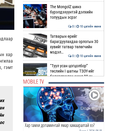
The MongolZ шинэ
бүрэлдэхүүнтэй дэлхийн
топуудын эсрэг
0 |
10 цагийн өмнө
Татварын өрийг
рдлаар
барагдуулахдаа орлогын 30
хувийг татвар төлөгчийн
мэдэл…
ын хар
0 |
10 цагийн өмнө
нгилаа
“Туул усан цогцолбор”
, гэмт
төслийн I шатны ТЭЗҮ-ийг
боловсруулах ажил 90 ху…
MOBILE TV
0 |
10 цагийн өмнө
Нийслэлийн иргэдийн
их
Төлөөлөгчдийн Хурлын
Ээлжит VIII хуралдаан
ан
эхэллээ
йн
0 |
11 цагийн өмнө
ос
Хар тамхи допаминтай ямар хамааралтай вэ?
ТОО | Гадаад валютын нөөц
7.9 тэрбум ам.доллар давлаа
Бусад
| 2026-08-05