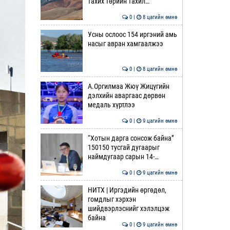
тахих төрийн тахил…
0 |
8 цагийн өмнө
Усны ослоос 154 иргэний амь
насыг авран хамгаалжээ
0 |
8 цагийн өмнө
А.Оргилмаа Жюү Жицүгийн
дэлхийн аваргаас дөрвөн
медаль хүртлээ
0 |
9 цагийн өмнө
“Хотын дарга сонсож байна”
150150 тусгай дугаарыг
наймдугаар сарын 14-…
0 |
9 цагийн өмнө
НИТХ | Иргэдийн өргөдөл,
гомдлыг хэрхэн
шийдвэрлэснийг хэлэлцэж
байна
0 |
9 цагийн өмнө