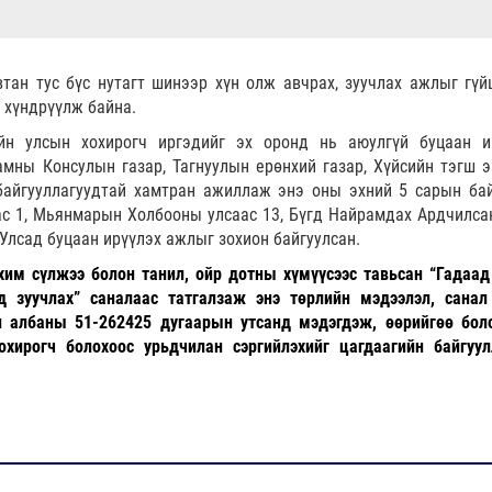
тан тус бүс нутагт шинээр хүн олж авчрах, зуучлах ажлыг гүй
 хүндрүүлж байна.
ийн улсын хохирогч иргэдийг эх оронд нь аюулгүй буцаан и
мны Консулын газар, Тагнуулын ерөнхий газар, Хүйсийн тэгш э
 байгууллагуудтай хамтран ажиллаж энэ оны эхний 5 сарын ба
с 1, Мьянмарын Холбооны улсаас 13, Бүгд Найрамдах Ардчилса
 Улсад буцаан ирүүлэх ажлыг зохион байгуулсан.
хим сүлжээ болон танил, ойр дотны хүмүүсээс тавьсан “Гадаад
 зуучлах” саналаас татгалзаж энэ төрлийн мэдээлэл, санал
н албаны 51-262425 дугаарын утсанд мэдэгдэж, өөрийгөө бол
охирогч болохоос урьдчилан сэргийлэхийг цагдаагийн байгуул