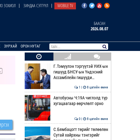
О ЗОХИОЛ
ЗИНДАА СЭТГҮҮЛ
MOBILE TV
БААСАН
2026.08.07
E
ЗУРХАЙ
ОРОН НУТАГ
Г.Тэмүүлэн тэргүүтэй УИХ-ын
гишүүд БНСУ-ын Үндэсний
Ассамблейн гишүүди…
1 |
8 цагийн өмнө
Автобусны Ч:19А чиглэлд түр
хугацаагаар өөрчлөлт орно
0 |
8 цагийн өмнө
ргэх
С.Бямбацогт төрийг төлөөлөн
Сутай хайрхны тэнгэрийг