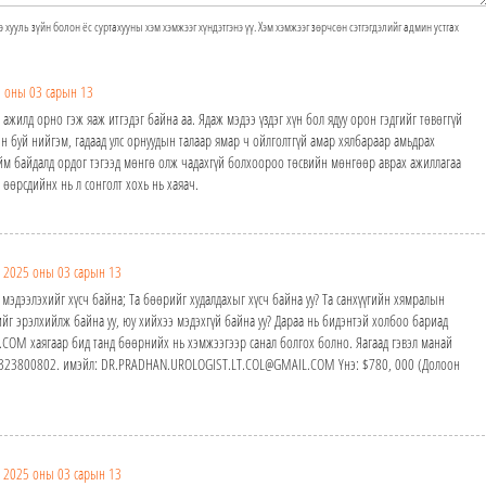
э хууль зүйн болон ёс суртахууны хэм хэмжээг хүндэтгэнэ үү. Хэм хэмжээг зөрчсөн сэтгэгдэлийг админ устгах
 оны 03 сарын 13
жилд орно гэж яаж итгэдэг байна аа. Ядаж мэдээ үздэг хүн бол ядуу орон гэдгийг төвөггүй
эн буй нийгэм, гадаад улс орнуудын талаар ямар ч ойлголтгүй амар хялбараар амьдрах
ийм байдалд ордог тэгээд мөнгө олж чадахгүй болхоороо төсвийн мөнгөөр аврах ажиллагаа
 өөрсдийнх нь л сонголт хохь нь хаяач.
2025 оны 03 сарын 13
 мэдээлэхийг хүсч байна; Та бөөрийг худалдахыг хүсч байна уу? Та санхүүгийн хямралын
йг эрэлхийлж байна уу, юу хийхээ мэдэхгүй байна уу? Дараа нь бидэнтэй холбоо бариад
M хаягаар бид танд бөөрнийх нь хэмжээгээр санал болгох болно. Яагаад гэвэл манай
24323800802. имэйл: DR.PRADHAN.UROLOGIST.LT.COL@GMAIL.COM Yнэ: $780, 000 (Долоон
2025 оны 03 сарын 13