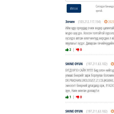
Сэтгэгдэл бичихдэ
Илгээх
эрхтэй.
Зочин
(103.212.117.154)
2025
Ийм ядуу орнуудад очиж өндөр цалинтай а
мэднэ шүү дээ. Хоосон толгойтой хүрээл
хүсэлдээ автсан өлөгчингүүд өөрсдөө л 
явуулахыг хүсдэг. Даварсан гичийнүүдийн
2
|
0
SHINE OYUN
(197.211.63.102)
БҮГДЭЭРЭЭ САЙН УУ!!!!! Бид олон нийтэд
улмаас бөөрийг зарж борлуулах боломжи
DR.PRADHAN.UROLOGIST.LT.COL@GMAIL.CO
эмнэлэгт бөөрний дутагдалд орж, 914
зуун, Наян мянган доллар)\n
1
|
0
SHINE OYUN
(197.211.63.102)