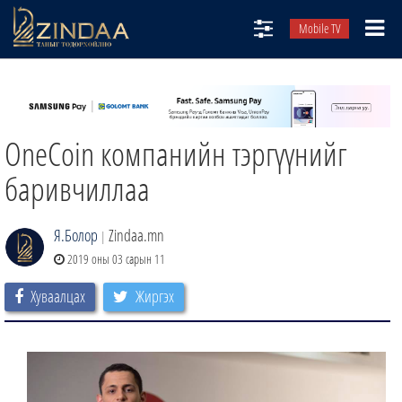
Mobile TV
НИЙТЛЭЛЧИД
ТВ8
OneCoin компанийн тэргүүнийг
ӨГЛӨӨНИЙ СОНИН
АУДИО ЗОХИОЛ
баривчиллаа
ЗИНДАА СЭТГҮҮЛ
Я.Болор
Zindaa.mn
|
2019 оны 03 сарын 11
Хуваалцах
Жиргэх