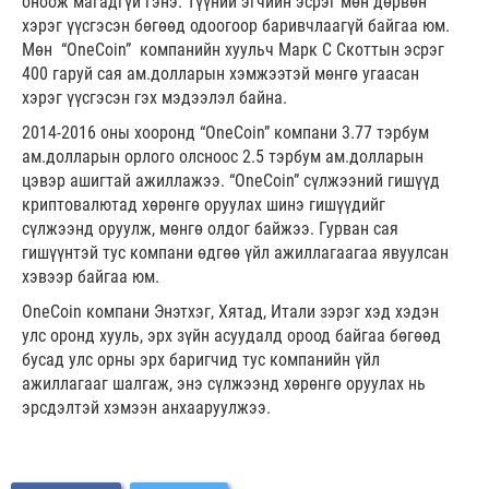
оноож магадгүй гэнэ. Түүний эгчийн эсрэг мөн дөрвөн
хэрэг үүсгэсэн бөгөөд одоогоор баривчлаагүй байгаа юм.
Мөн “OneCoin” компанийн хуульч Марк С Скоттын эсрэг
400 гаруй сая ам.долларын хэмжээтэй мөнгө угаасан
хэрэг үүсгэсэн гэх мэдээлэл байна.
2014-2016 оны хооронд “OneCoin” компани 3.77 тэрбум
ам.долларын орлого олсноос 2.5 тэрбум ам.долларын
цэвэр ашигтай ажиллажээ. “OneCoin” сүлжээний гишүүд
криптовалютад хөрөнгө оруулах шинэ гишүүдийг
сүлжээнд оруулж, мөнгө олдог байжээ. Гурван сая
гишүүнтэй тус компани өдгөө үйл ажиллагаагаа явуулсан
хэвээр байгаа юм.
OneCoin компани Энэтхэг, Хятад, Итали зэрэг хэд хэдэн
улс оронд хууль, эрх зүйн асуудалд ороод байгаа бөгөөд
бусад улс орны эрх баригчид тус компанийн үйл
ажиллагааг шалгаж, энэ сүлжээнд хөрөнгө оруулах нь
эрсдэлтэй хэмээн анхааруулжээ.