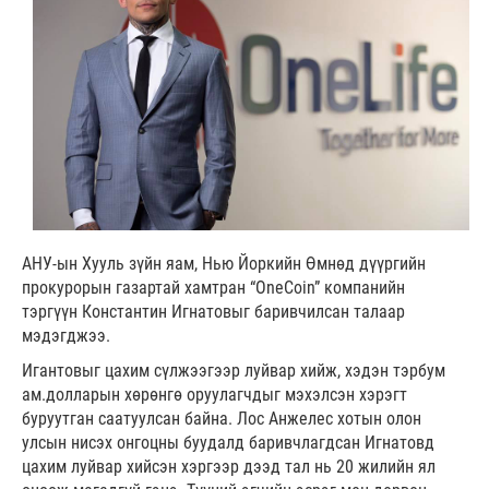
АНУ-ын Хууль зүйн яам, Нью Йоркийн Өмнөд дүүргийн
прокурорын газартай хамтран “OneCoin” компанийн
тэргүүн Константин Игнатовыг баривчилсан талаар
мэдэгджээ.
Игантовыг цахим сүлжээгээр луйвар хийж, хэдэн тэрбум
ам.долларын хөрөнгө оруулагчдыг мэхэлсэн хэрэгт
буруутган саатуулсан байна. Лос Анжелес хотын олон
улсын нисэх онгоцны буудалд баривчлагдсан Игнатовд
цахим луйвар хийсэн хэргээр дээд тал нь 20 жилийн ял