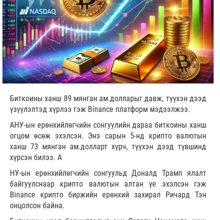
Биткоины ханш 89 мянган ам.долларыг давж, түүхэн дээд
үзүүлэлтэд хүрлээ гэж Binance платформ мэдээлжээ.
АНУ-ын ерөнхийлөгчийн сонгуулийн дараа биткоины ханш
огцом өсөж эхэлсэн. Энэ сарын 5-нд крипто валютын
ханш 73 мянган ам.долларт хүрч, түүхэн дээд түвшинд
хүрсэн билээ. А
НУ-ын ерөнхийлөгчийн сонгуульд Доналд Трамп ялалт
байгуулснаар крипто валютын алтан үе эхэлсэн гэж
Binance крипто биржийн ерөнхий захирал Ричард Тэн
онцолсон байна.