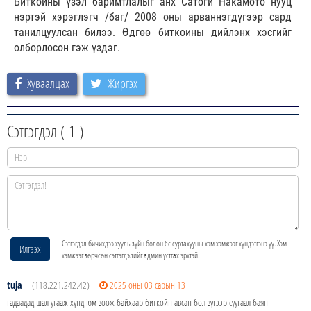
Биткоины үзэл баримтлалыг анх Сатоги Накамото нууц
нэртэй хэрэглэгч /баг/ 2008 оны арваннэгдүгээр сард
танилцуулсан билээ. Өдгөө биткоины дийлэнх хэсгийг
олборлосон гэж үздэг.
Хуваалцах
Жиргэх
Сэтгэгдэл (
1
)
Сэтгэгдэл бичихдээ хууль зүйн болон ёс суртахууны хэм хэмжээг хүндэтгэнэ үү. Хэм
Илгээх
хэмжээг зөрчсөн сэтгэгдэлийг админ устгах эрхтэй.
tuja
(118.221.242.42)
2025 оны 03 сарын 13
гадаадад шал угааж хүнд юм зөөж байхаар биткойн авсан бол зүгээр суугаал баян