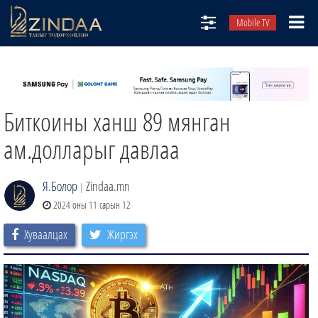
Mobile TV
НИЙТЛЭЛЧИД
ТВ8
Биткоины ханш 89 мянган
ӨГЛӨӨНИЙ СОНИН
АУДИО ЗОХИОЛ
ам.долларыг давлаа
ЗИНДАА СЭТГҮҮЛ
Я.Болор
Zindaa.mn
|
2024 оны 11 сарын 12
Хуваалцах
Жиргэх