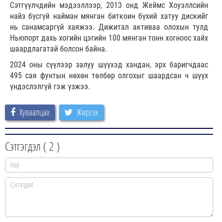
Сэтгүүлчдийн мэдээллээр, 2013 онд Жеймс Хоуэллсийн
найз бүсгүй найман мянган биткоин бүхий хатуу дискийг
нь санамсаргүй хаяжээ. Дижитал активаа олохын тулд
Ньюпорт дахь хогийн цэгийн 100 мянган тонн хогноос хайх
шаардлагатай болсон байна.
2024 оны сүүлээр залуу шүүхэд хандан, эрх баригчдаас
495 сая фунтын нөхөн төлбөр олгохыг шаардсан ч шүүх
үндэслэлгүй гэж үзжээ.
Хуваалцах
Жиргэх
Сэтгэгдэл (
2
)