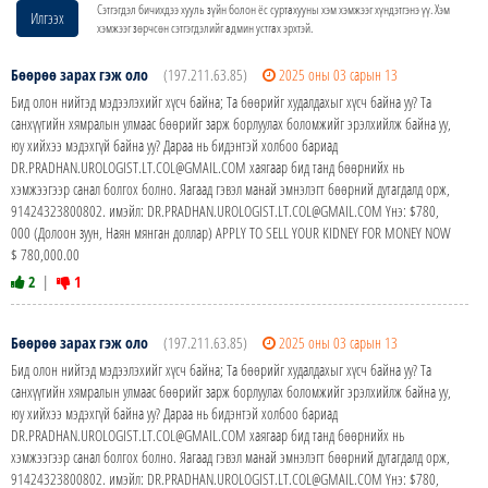
Сэтгэгдэл бичихдээ хууль зүйн болон ёс суртахууны хэм хэмжээг хүндэтгэнэ үү. Хэм
Илгээх
хэмжээг зөрчсөн сэтгэгдэлийг админ устгах эрхтэй.
Бөөрөө зарах гэж оло
(197.211.63.85)
2025 оны 03 сарын 13
Бид олон нийтэд мэдээлэхийг хүсч байна; Та бөөрийг худалдахыг хүсч байна уу? Та
санхүүгийн хямралын улмаас бөөрийг зарж борлуулах боломжийг эрэлхийлж байна уу,
юу хийхээ мэдэхгүй байна уу? Дараа нь бидэнтэй холбоо бариад
DR.PRADHAN.UROLOGIST.LT.COL@GMAIL.COM хаягаар бид танд бөөрнийх нь
хэмжээгээр санал болгох болно. Яагаад гэвэл манай эмнэлэгт бөөрний дутагдалд орж,
91424323800802. имэйл: DR.PRADHAN.UROLOGIST.LT.COL@GMAIL.COM Yнэ: $780,
000 (Долоон зуун, Наян мянган доллар) APPLY TO SELL YOUR KIDNEY FOR MONEY NOW
$ 780,000.00
2
|
1
Бөөрөө зарах гэж оло
(197.211.63.85)
2025 оны 03 сарын 13
Бид олон нийтэд мэдээлэхийг хүсч байна; Та бөөрийг худалдахыг хүсч байна уу? Та
санхүүгийн хямралын улмаас бөөрийг зарж борлуулах боломжийг эрэлхийлж байна уу,
юу хийхээ мэдэхгүй байна уу? Дараа нь бидэнтэй холбоо бариад
DR.PRADHAN.UROLOGIST.LT.COL@GMAIL.COM хаягаар бид танд бөөрнийх нь
хэмжээгээр санал болгох болно. Яагаад гэвэл манай эмнэлэгт бөөрний дутагдалд орж,
91424323800802. имэйл: DR.PRADHAN.UROLOGIST.LT.COL@GMAIL.COM Yнэ: $780,