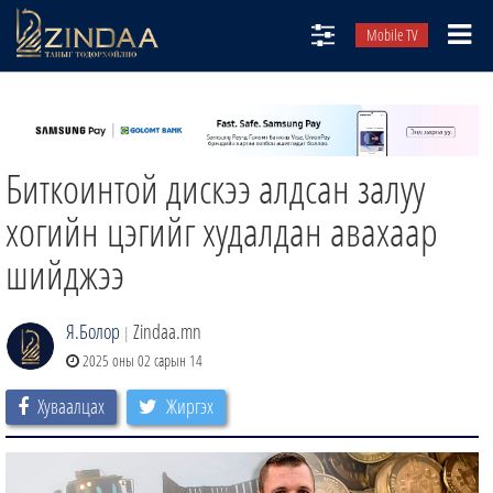
Mobile TV
НИЙТЛЭЛЧИД
ТВ8
Биткоинтой дискээ алдсан залуу
ӨГЛӨӨНИЙ СОНИН
АУДИО ЗОХИОЛ
хогийн цэгийг худалдан авахаар
ЗИНДАА СЭТГҮҮЛ
шийджээ
Я.Болор
Zindaa.mn
|
2025 оны 02 сарын 14
Хуваалцах
Жиргэх