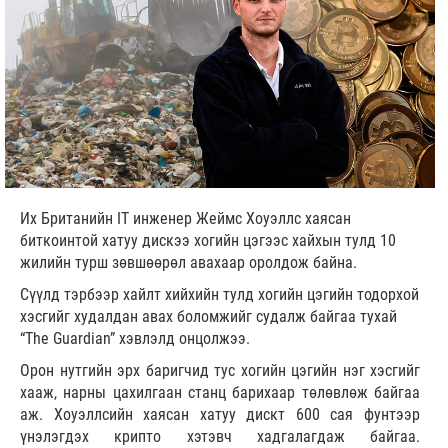
Их Британийн IT инженер Жеймс Хоуэллс хаясан
биткоинтой хатуу дискээ хогийн цэгээс хайхын тулд 10
жилийн турш зөвшөөрөл авахаар оролдож байна.
Сүүлд тэрбээр хайлт хийхийн тулд хогийн цэгийн тодорхой
хэсгийг худалдан авах боломжийг судалж байгаа тухай
“The Guardian” хэвлэлд онцолжээ.
Орон нутгийн эрх баригчид тус хогийн цэгийн нэг хэсгийг
хааж, нарны цахилгаан станц барихаар төлөвлөж байгаа
аж. Хоуэллсийн хаясан хатуу дискт 600 сая фунтээр
үнэлэгдэх крипто хэтэвч хадгалагдаж байгаа.