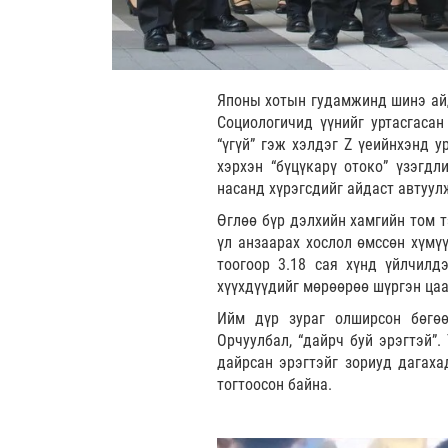
Японы хотын гудамжинд шинэ айда
Социологичид үүнийг уртасгасан
“үгүй” гэж хэлдэг Z үеийнхэнд 
хэрхэн “бүцүкарү отоко” үзэгдл
насанд хүрэгсдийг айдаст автуул
Өглөө бүр дэлхийн хамгийн том 
үл анзаарах хослол өмссөн хүмүү
тоогоор 3.18 сая хүнд үйлчилд
хүүхдүүдийг мөрөөрөө шүргэн цаа
Ийм дүр зураг олширсон бөгөө
Орчуулбал, “дайрч буй эрэгтэй”.
дайрсан эрэгтэйг зориуд дагаха
тогтоосон байна.