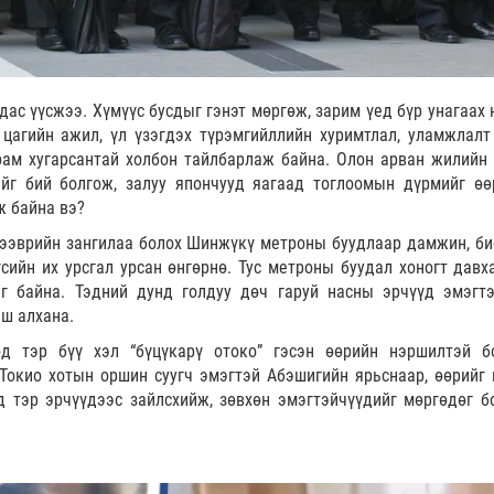
с үүсжээ. Хүмүүс бусдыг гэнэт мөргөж, зарим үед бүр унагаах н
 цагийн ажил, үл үзэгдэх түрэмгийллийн хуримтлал, уламжлалт
урам хугарсантай холбон тайлбарлаж байна. Олон арван жилийн 
ийг бий болгож, залуу япончууд яагаад тоглоомын дүрмийг өө
ж байна вэ?
тээврийн зангилаа болох Шинжүкү метроны буудлаар дамжин, би
сийн их урсгал урсан өнгөрнө. Тус метроны буудал хоногт давх
эг байна. Тэдний дунд голдуу дөч гаруй насны эрчүүд эмэгтэ
ш алхана.
д тэр бүү хэл “бүцүкарү отоко” гэсэн өөрийн нэршилтэй б
 Токио хотын оршин суугч эмэгтэй Абэшигийн ярьснаар, өөрийг 
д тэр эрчүүдээс зайлсхийж, зөвхөн эмэгтэйчүүдийг мөргөдөг б