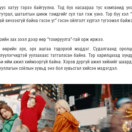
ус хатуу гэрээ байгуулна. Тэд бүх насаараа тус компанид үн
гутрал, шаталтын шинж тэмдгийг сул тал гэж үзнэ. Тэр бүү хэл “
ай хичээхгүй байна гэсэн үг” гэсэн ойлголт хүртэл түгээмэл байж
ийн зах зээл дээр өөр “тохируулга”-тай орж иржээ.
 өөрийн эрх, эрх ашгаа тодорхой мэддэг. Судалгаанд оролц
лүүлэгчидтэй уулзахаас татгалзсан байна. Тэр харилцахад хүнд
“Би ийм ажил хиймээргүй байна. Хэрэв дургүй ажил хийхийг шаард
ууллагын соёлын хувьд энэ бол хувьсгал хийсэн мэдэгдэл.