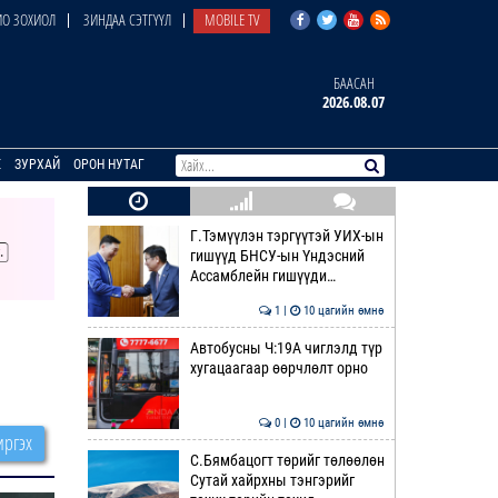
О ЗОХИОЛ
ЗИНДАА СЭТГҮҮЛ
MOBILE TV
БААСАН
2026.08.07
E
ЗУРХАЙ
ОРОН НУТАГ
Г.Тэмүүлэн тэргүүтэй УИХ-ын
гишүүд БНСУ-ын Үндэсний
Ассамблейн гишүүди…
1 |
10 цагийн өмнө
Автобусны Ч:19А чиглэлд түр
хугацаагаар өөрчлөлт орно
0 |
10 цагийн өмнө
ргэх
С.Бямбацогт төрийг төлөөлөн
Сутай хайрхны тэнгэрийг