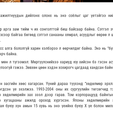
 ажилтнуудын дийлэнх олонх нь энэ соёлыг цаг үетэйгээ ни
өр арга зам тийм ч их сонголттой биш байсаар байна. Сэтгэл з
зсээр байгаа бөгөөд сэтгэл санааны хямрал, асуудлыг өөрөө л 
.
с алга бололгүй харин хэлбэрээ л өөрчилдөг байна. Энэ нь “бү
эрч байна.
 мөн л түгээмэл: Мөргүүлснийхээ хариуд юу хийсэн бэ гэсэн ас
үлээгүй гэжээ. Зөвхөн цөөн хэдэн хохирогч цагдаад хандсан байн
 засгийн хөөс хагарсан. Үүний дараа түүхэнд “хөдөлмөр эрхл
эгдсэн үе эхэлжээ. 1993-2004 оны их сургуулийн төгсөгчид т
н хөдөлмөрийн зах зээл дээр гарав. Том корпорацууд байнгы
но хугацааны ажилд ороход хүргэсэн. Японы хөдөлмөрийн
сая буюу хүн амын 15 хувь нь энэ үеийнх буюу X үе болон мил