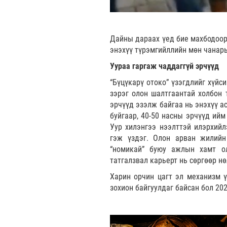
Дайны дараах үед бие махбодоор
энэхүү түрэмгийллийн мөн чанары
Уураа гаргаж чаддаггүй эрчүүд
“Бүцүкарү отоко” үзэгдлийг хүйс
зэрэг олон шалтгаантай холбон 
эрчүүд эзэлж байгаа нь энэхүү а
буйгаар, 40-50 насны эрчүүд ийм
Уур хилэнгээ нээлттэй илэрхийл
гэж үздэг. Олон арван жилийн
“номикай” буюу ажлын хамт ол
татгалзвал карьерт нь сөргөөр н
Харин орчин цагт эл механизм 
зохион байгуулдаг байсан бол 202