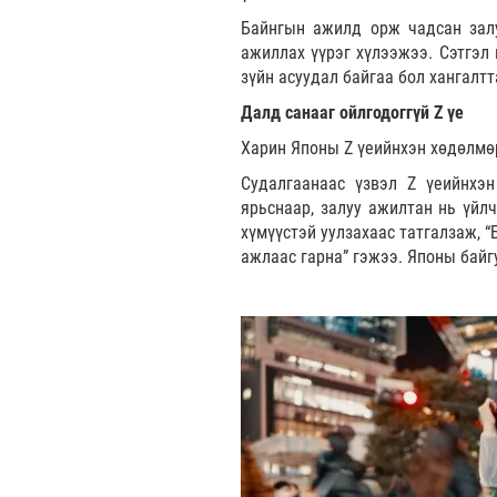
Байнгын ажилд орж чадсан залу
ажиллах үүрэг хүлээжээ. Сэтгэл 
зүйн асуудал байгаа бол хангалтт
Далд санааг ойлгодоггүй Z үе
Харин Японы Z үеийнхэн хөдөлмөр
Судалгаанаас үзвэл Z үеийнхэн
ярьснаар, залуу ажилтан нь үйлч
хүмүүстэй уулзахаас татгалзаж, 
ажлаас гарна” гэжээ. Японы байг