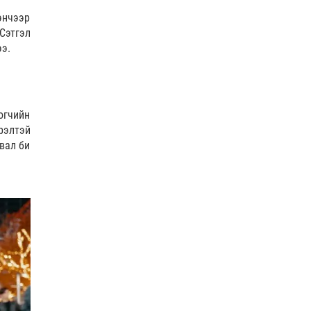
энчээр
Сэтгэл
ээ.
огчийн
рэлтэй
вал би