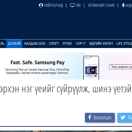
НИЙТЛЭЛЧИД
ТВ8
ӨГЛӨӨНИЙ СОНИН
АУДИ
УЛЬ
ДЭЛХИЙ
НААДАМ-2026
СПОРТ
УРЛАГ
COP17
ӨДРИЙН ХӨТӨЧ
LIFE STYL
рхэн нэг үеийг сүйрүүлж, шинэ үетэй
Хуваалцах
Жи