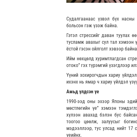
Судалгаанаас үзвэл бүх насны
больсон гэж үзэж байна.
Гэтэл стрессийг даван туулах ө
тусламж авахыг сул тал хэмээн ү
ёстой гэсэн ойлголт хэвээр байна
Ийм нөхцөлд хуримтлагдсан стрес
отоко” гэх түрэмгий үзэгдлээр ил
Үүний хохирогчдын хариу үйлдэл
ихэнх нь ямар ч хариу үйлдэл үзү
Амьд үлдсэн үе
1990-ээд оны эхээр Японы эдийн
мөстлөгийн үе” хэмээн тэмдэгл
хүлээн авахад бэлэн бус байса
тоогоо цөөлж, залуусыг боги
мэдээллээр, тус улсад нийт 17 
үеийнх.