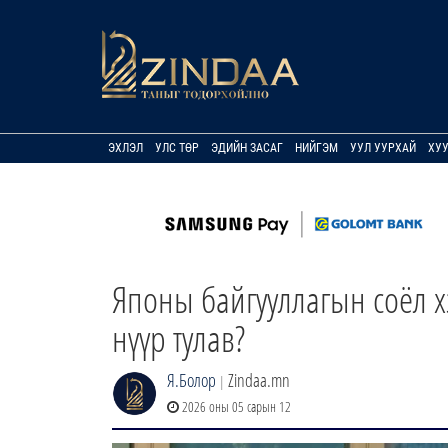
ЭХЛЭЛ
УЛС ТӨР
ЭДИЙН ЗАСАГ
НИЙГЭМ
УУЛ УУРХАЙ
ХУ
Японы байгууллагын соёл хэ
нүүр тулав?
Я.Болор
Zindaa.mn
|
2026 оны 05 сарын 12