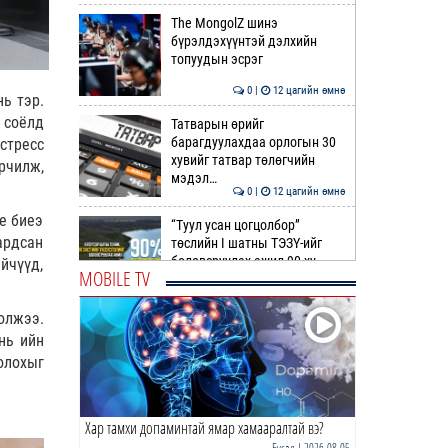
The MongolZ шинэ
бүрэлдэхүүнтэй дэлхийн
топуудын эсрэг
0 |
12 цагийн өмнө
ь тэр.
 соёлд
Татварын өрийг
барагдуулахдаа орлогын 30
стресс
хувийг татвар төлөгчийн
рчилж,
мэдэл…
0 |
12 цагийн өмнө
е биеэ
“Туул усан цогцолбор”
ардсан
төслийн I шатны ТЭЗҮ-ийг
боловсруулах ажил 90 ху…
йчүүд,
MOBILE TV
0 |
13 цагийн өмнө
олжээ.
Нийслэлийн иргэдийн
нь ийн
Төлөөлөгчдийн Хурлын
олохыг
Ээлжит VIII хуралдаан
эхэллээ
0 |
13 цагийн өмнө
Хар тамхи допаминтай ямар хамааралтай вэ?
ТОО | Гадаад валютын нөөц
7.9 тэрбум ам.доллар давлаа
Бусад
| 2026-08-05