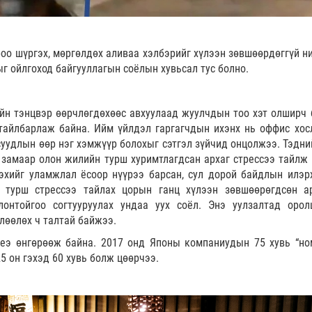
оо шүргэх, мөргөлдөх аливаа хэлбэрийг хүлээн зөвшөөрдөггүй н
г ойлгоход байгууллагын соёлын хувьсал тус болно.
ийн тэнцвэр өөрчлөгдөхөөс авхуулаад жуулчдын тоо хэт олширч 
тайлбарлаж байна. Ийм үйлдэл гаргагчдын ихэнх нь оффис хос
суудлын өөр нэг хэмжүүр болохыг сэтгэл зүйчид онцолжээ. Тэдни
 замаар олон жилийн турш хуримтлагдсан архаг стрессээ тайлж 
эхийг уламжлал ёсоор нүүрээ барсан, сул дорой байдлын илэр
 турш стрессээ тайлах цорын ганц хүлээн зөвшөөрөгдсөн а
онтойгоо согтууруулах ундаа уух соёл. Энэ уулзалтад орол
өлөөлөх ч талтай байжээ.
үеэ өнгөрөөж байна. 2017 онд Японы компаниудын 75 хувь “но
5 он гэхэд 60 хувь болж цөөрчээ.