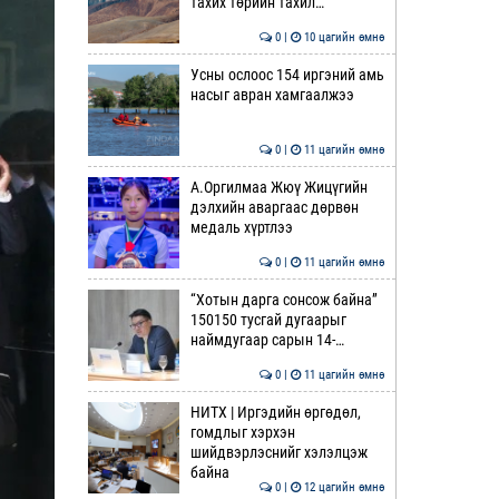
тахих төрийн тахил…
0 |
10 цагийн өмнө
Усны ослоос 154 иргэний амь
насыг авран хамгаалжээ
0 |
11 цагийн өмнө
А.Оргилмаа Жюү Жицүгийн
дэлхийн аваргаас дөрвөн
медаль хүртлээ
0 |
11 цагийн өмнө
“Хотын дарга сонсож байна”
150150 тусгай дугаарыг
наймдугаар сарын 14-…
0 |
11 цагийн өмнө
НИТХ | Иргэдийн өргөдөл,
гомдлыг хэрхэн
шийдвэрлэснийг хэлэлцэж
байна
0 |
12 цагийн өмнө