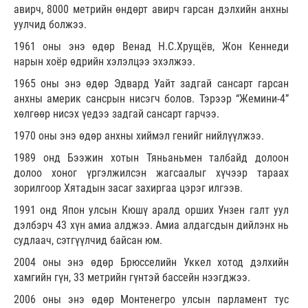
авирч, 8000 метрийн өндөрт авирч гарсан дэлхийн анхны
уулчид болжээ.
1961 оны энэ өдөр Венад Н.С.Хрущёв, Жон Кеннеди
нарын хоёр өдрийн хэлэлцээ эхэлжээ.
1965 оны энэ өдөр Эдвард Уайт задгай сансарт гарсан
анхны америк сансрын нисэгч болов. Тэрээр “Жемини-4”
хөлгөөр нисэх үедээ задгай сансарт гарчээ.
1970 оны энэ өдөр анхны хиймэл генийг нийлүүлжээ.
1989 онд Бээжин хотын Тяньаньмен талбайд долоон
долоо хоног үргэлжилсэн жагсаалыг хүчээр тараах
зорилгоор Хятадын засаг захиргаа цэрэг илгээв.
1991 онд Япон улсын Кюшү аралд орших Унзен галт уул
дэлбэрч 43 хүн амиа алджээ. Амиа алдагсдын дийлэнх нь
судлаач, сэтгүүлчид байсан юм.
2004 оны энэ өдөр Брюсселийн Уккел хотод дэлхийн
хамгийн гүн, 33 метрийн гүнтэй бассейн нээгджээ.
2006 оны энэ өдөр Монтенегро улсын парламент тус