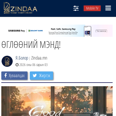
Mobile TV
НИЙТЛЭЛЧИД
ТВ8
ӨГЛӨӨНИЙ МЭНД!
ӨГЛӨӨНИЙ СОНИН
АУДИО ЗОХИОЛ
Я.Болор
Zindaa.mn
|
ЗИНДАА СЭТГҮҮЛ
2026 оны 06 сарын 03
Хуваалцах
Жиргэх