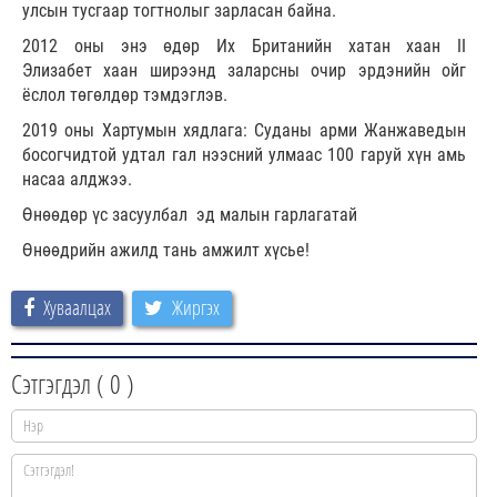
улсын тусгаар тогтнолыг зарласан байна.
2012 оны энэ өдөр Их Британийн хатан хаан II
Элизабет хаан ширээнд заларсны очир эрдэнийн ойг
ёслол төгөлдөр тэмдэглэв.
2019 оны Хартумын хядлага: Суданы арми Жанжаведын
босогчидтой удтал гал нээсний улмаас 100 гаруй хүн амь
насаа алджээ.
Өнөөдөр үс засуулбал эд малын гарлагатай
Өнөөдрийн ажилд тань амжилт хүсье!
Хуваалцах
Жиргэх
Сэтгэгдэл (
0
)