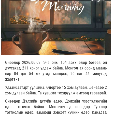
Өнөөдөр 2026.06.03. Энэ оны 154 дахь өдөр бөгөөд он
дуусахад 211 хоног үлдэж байна. Монгол эх оронд маань
нар 04 цаг 54 минутад мандаж, 20 цаг 46 минутад
жаргана.
Улаанбаатарт үүлшинэ. Өдөртөө 15 хэм дулаан, шөнөдөө 2
хэм дулаан байна. Та хувцсаа тохируулж өмсөөд гараарай.
Өнөөдөр Дэлхийн дугуйн өдөр, Дэлхийн үзэсгэлэнгийн
өдөр тохиож байна. Монтенегрод өнөөдөр Тусгаар
тогтнолын өдөр, Намибид Зэвсэгт хүчний өдөр, Канадад