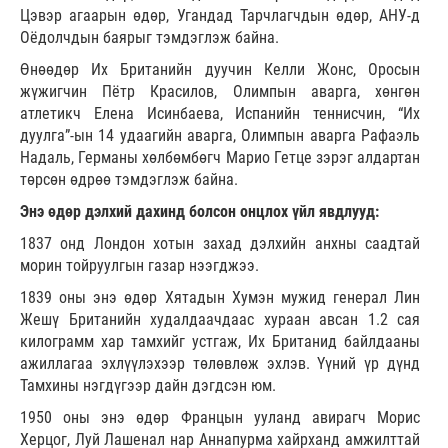
Цэвэр агаарын өдөр, Угандад Тарчлагчдын өдөр, АНУ-д
Оёдолчдын баярыг тэмдэглэж байна.
Өнөөдөр Их Британийн дуучин Келли Жонс, Оросын
жүжигчин Пётр Красилов, Олимпын аварга, хөнгөн
атлетикч Елена Исинбаева, Испанийн теннисчин, “Их
дуулга”-ын 14 удаагийн аварга, Олимпын аварга Рафаэль
Надаль, Германы хөлбөмбөгч Марио Гетце зэрэг алдартан
төрсөн өдрөө тэмдэглэж байна.
Энэ өдөр дэлхий дахинд болсон онцлох үйл явдлууд:
1837 онд Лондон хотын захад дэлхийн анхны саадтай
морин тойруулгын газар нээгджээ.
1839 оны энэ өдөр Хятадын Хумэн мужид генерал Лин
Жешү Британийн худалдаачдаас хураан авсан 1.2 сая
килограмм хар тамхийг устгаж, Их Британид байлдааны
ажиллагаа эхлүүлэхээр төлөвлөж эхлэв. Үүний үр дүнд
Тамхины нэгдүгээр дайн дэгдсэн юм.
1950 оны энэ өдөр Францын ууланд авирагч Морис
Херцог, Луй Лашенал нар Аннапурма хайрханд амжилттай