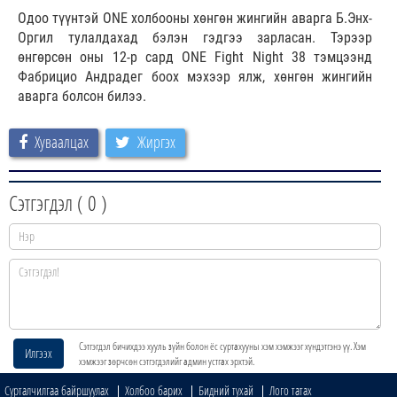
Одоо түүнтэй ONE холбооны хөнгөн жингийн аварга Б.Энх-
Оргил тулалдахад бэлэн гэдгээ зарласан. Тэрээр
өнгөрсөн оны 12-р сард ONE Fight Night 38 тэмцээнд
Фабрицио Андрадег боох мэхээр ялж, хөнгөн жингийн
аварга болсон билээ.
Хуваалцах
Жиргэх
Сэтгэгдэл (
0
)
Сэтгэгдэл бичихдээ хууль зүйн болон ёс суртахууны хэм хэмжээг хүндэтгэнэ үү. Хэм
Илгээх
хэмжээг зөрчсөн сэтгэгдэлийг админ устгах эрхтэй.
Сурталчилгаа байршуулах
Холбоо барих
Бидний тухай
Лого татах