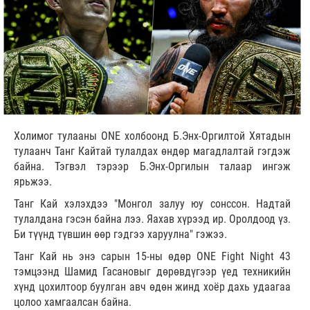
Холимог тулааны ONE холбоонд Б.Энх-Оргилтой Хятадын
тулаанч Танг Кайтай тулалдах өндөр магадлалтай гэгдэж
байна. Тэгвэл тэрээр Б.Энх-Оргилын талаар ингэж
ярьжээ.
Танг Кай хэлэхдээ "Монгол залуу юу сонссон. Надтай
тулалдана гэсэн байна лээ. Яахав хүрээд ир. Оролдоод үз.
Би түүнд түвшин өөр гэдгээ харуулна" гэжээ.
Танг Кай нь энэ сарын 15-ны өдөр ONE Fight Night 43
тэмцээнд Шамид Гасановыг дөрөвдүгээр үед техникийн
хүнд цохилтоор буулган авч өдөн жинд хоёр дахь удаагаа
цолоо хамгаалсан байна.