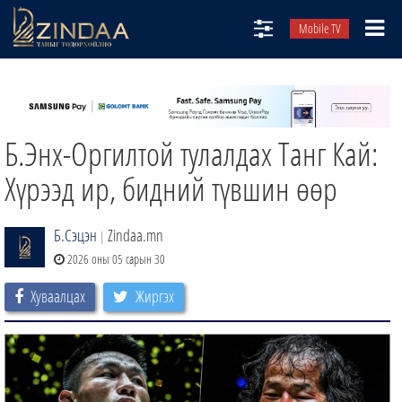
Mobile TV
НИЙТЛЭЛЧИД
ТВ8
Б.Энх-Оргилтой тулалдах Танг Кай:
ӨГЛӨӨНИЙ СОНИН
АУДИО ЗОХИОЛ
Хүрээд ир, бидний түвшин өөр
ЗИНДАА СЭТГҮҮЛ
Б.Сэцэн
Zindaa.mn
|
2026 оны 05 сарын 30
Хуваалцах
Жиргэх