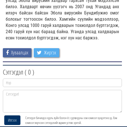
улсад Эбола вирусийн халдвар тархсан тухай мэдээлсэн
билээ. Халдварт өвчин үүсгэгч нь 2007 онд Угандад анх
илэрч байсан байсан Эбола вирусийн Бундибужио омог
болохыг тогтоосон билээ. Хамгийн сүүлийн мэдээллээр,
Конго улсад 1000 гаруй халдварын тохиолдол бүртгэгдэж,
240 гаруй хүн нас бараад байна. Уганда улсад халдварын
есөн тохиолдол бүртгэгдэж, нэг хүн нас баржээ.
Хуваалцах
Жиргэх
Сэтгэгдэл (
0
)
Сэтгэгдэл бичихдээ хууль зүйн болон ёс суртахууны хэм хэмжээг хүндэтгэнэ үү. Хэм
Илгээх
хэмжээг зөрчсөн сэтгэгдэлийг админ устгах эрхтэй.