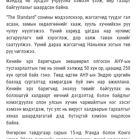
мэндэд нь эрсдэл учруулна хэмээн үзэж, өөр газарт
байгуулахыг шаардсан байна.
“The Standard” сонины мэдээлснээр, жагсагчид түүдэг гал
асаан, замын хөдөлгөөнийг хааж, хууль хүчнийхэн рүү
чулуу нүүлгэжээ. Үүний хариуд цагдаа нар нулимс
асгаруулагч хий хэрэглэж, дор хаяж таван хүнийг
саатуулжээ. Үүний дараа жагсагчид Наньюки хотын төв
рүү чиглэжээ.
Кенийн эрх баригчдын зөвшөөрөл олгосон АНУ-ын
тусгаарлалтын төв нь эхний ээлжид 50 хүн ор, цаашид 250
хүн ортой байх гэнэ. Төвд өдгөө АНУ-ын Эндрю цэргийн
баазад сургалтад хамрагдаж буй эмч нар ажиллана.
Кенийн эрх баригчид энэхүү төвийг байгуулах нь
болзошгүй халдварт өвчний дэгдэлтэд бэлэн байдлыг
нэмэгдүүлэх олон улсын хүчин чармайлтын нэг хэсэг
хэмээн мэдэгдэж, тус улс нь вируст халдварын тархалтыг
хянах шаардлагатай дэд бүтэцтэй хэмээн онцолсон
байна.
Өнгөрсөн тавдугаар сарын 15-нд Уганда болон Конго