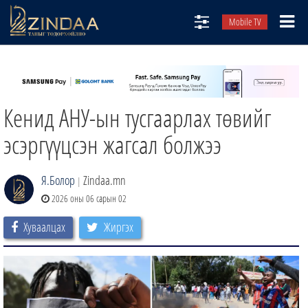
Mobile TV
НИЙТЛЭЛЧИД
ТВ8
Кенид АНУ-ын тусгаарлах төвийг
ӨГЛӨӨНИЙ СОНИН
АУДИО ЗОХИОЛ
эсэргүүцсэн жагсал болжээ
ЗИНДАА СЭТГҮҮЛ
Я.Болор
Zindaa.mn
|
2026 оны 06 сарын 02
Хуваалцах
Жиргэх