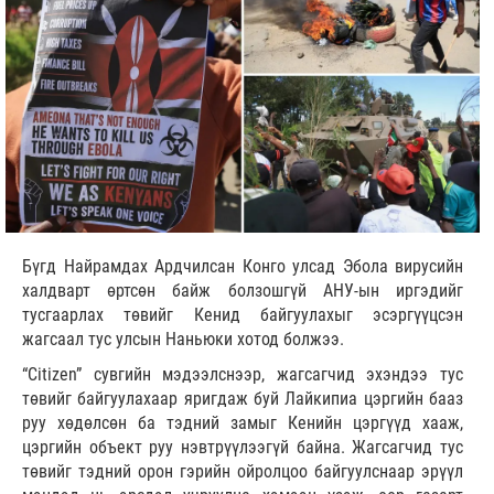
Бүгд Найрамдах Ардчилсан Конго улсад Эбола вирусийн
халдварт өртсөн байж болзошгүй АНУ-ын иргэдийг
тусгаарлах төвийг Кенид байгуулахыг эсэргүүцсэн
жагсаал тус улсын Наньюки хотод болжээ.
“Citizen” сувгийн мэдээлснээр, жагсагчид эхэндээ тус
төвийг байгуулахаар яригдаж буй Лайкипиа цэргийн бааз
руу хөдөлсөн ба тэдний замыг Кенийн цэргүүд хааж,
цэргийн объект руу нэвтрүүлээгүй байна. Жагсагчид тус
төвийг тэдний орон гэрийн ойролцоо байгуулснаар эрүүл