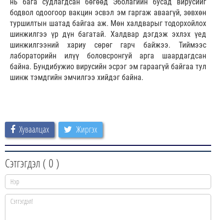
нь бага судлагдсан бөгөөд Эболагийн бусад вирусийг
бодвол одоогоор вакцин эсвэл эм гаргаж аваагүй, зөвхөн
туршилтын шатад байгаа аж. Мөн халдварыг тодорхойлох
шинжилгээ үр дүн багатай. Халдвар дэгдэж эхлэх үед
шинжилгээний хариу сөрөг гарч байжээ. Тиймээс
лабораторийн илүү боловсронгуй арга шаардагдсан
байна. Бундибужио вирусийн эсрэг эм гараагүй байгаа тул
шинж тэмдгийн эмчилгээ хийдэг байна.
Хуваалцах
Жиргэх
Сэтгэгдэл (
0
)