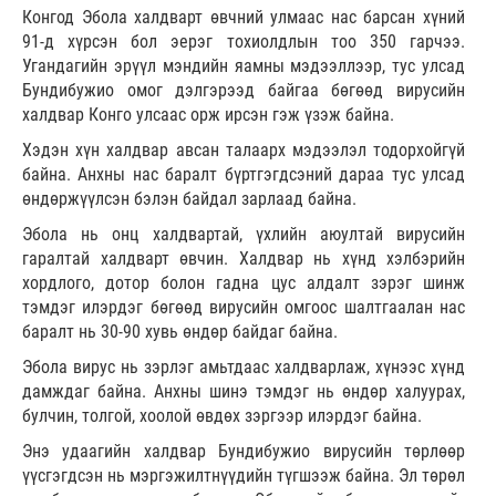
Конгод Эбола халдварт өвчний улмаас нас барсан хүний
91-д хүрсэн бол эерэг тохиолдлын тоо 350 гарчээ.
Угандагийн эрүүл мэндийн яамны мэдээллээр, тус улсад
Бундибужио омог дэлгэрээд байгаа бөгөөд вирусийн
халдвар Конго улсаас орж ирсэн гэж үзэж байна.
Хэдэн хүн халдвар авсан талаарх мэдээлэл тодорхойгүй
байна. Анхны нас баралт бүртгэгдсэний дараа тус улсад
өндөржүүлсэн бэлэн байдал зарлаад байна.
Эбола нь онц халдвартай, үхлийн аюултай вирусийн
гаралтай халдварт өвчин. Халдвар нь хүнд хэлбэрийн
хордлого, дотор болон гадна цус алдалт зэрэг шинж
тэмдэг илэрдэг бөгөөд вирусийн омгоос шалтгаалан нас
баралт нь 30-90 хувь өндөр байдаг байна.
Эбола вирус нь зэрлэг амьтдаас халдварлаж, хүнээс хүнд
дамждаг байна. Анхны шинэ тэмдэг нь өндөр халуурах,
булчин, толгой, хоолой өвдөх зэргээр илэрдэг байна.
Энэ удаагийн халдвар Бундибужио вирусийн төрлөөр
үүсгэгдсэн нь мэргэжилтнүүдийн түгшээж байна. Эл төрөл