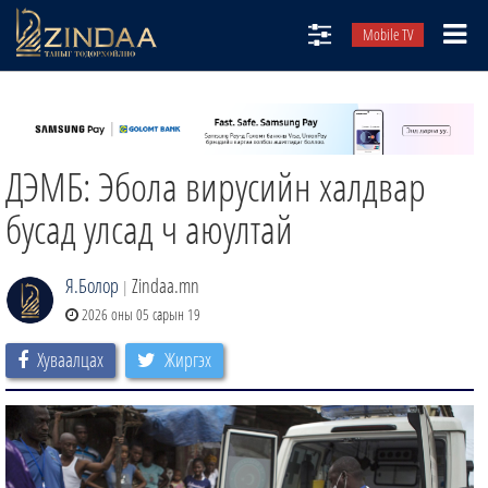
Mobile TV
НИЙТЛЭЛЧИД
ТВ8
ДЭМБ: Эбола вирусийн халдвар
ӨГЛӨӨНИЙ СОНИН
АУДИО ЗОХИОЛ
бусад улсад ч аюултай
ЗИНДАА СЭТГҮҮЛ
Я.Болор
Zindaa.mn
|
2026 оны 05 сарын 19
Хуваалцах
Жиргэх