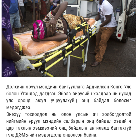
Дэлхийн эрүүл мэндийн байгууллага Ардчилсан Конго Улс
болон Угандад дэгдсэн Эбола вирусийн халдвар нь бусад
улс оронд аюул учруулахуйц онц байдал болохыг
мэдэгджээ.
Энэхүү тохиолдол нь олон улсын ач холбогдолтой
нийгмийн эрүүл мэндийн салбарын онц байдал хэдий ч
цар тахлын хэмжээний онц байдлын ангилалд багтахгүй
гэж ДЭМБ-ийн мэдэгдэлд онцолсон байна.