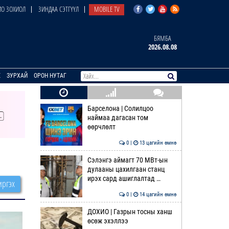
О ЗОХИОЛ
ЗИНДАА СЭТГҮҮЛ
MOBILE TV
БЯМБА
2026.08.08
E
ЗУРХАЙ
ОРОН НУТАГ
Барселона | Солилцоо
наймаа дагасан том
өөрчлөлт
0 |
13 цагийн өмнө
Сэлэнгэ аймагт 70 МВт-ын
дулааны цахилгаан станц
ирэх сард ашиглалтад …
ргэх
0 |
14 цагийн өмнө
ДОХИО | Газрын тосны ханш
өсөж эхэллээ