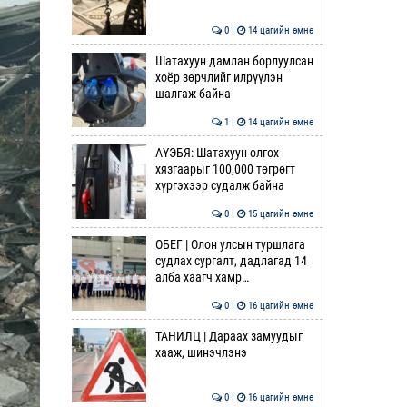
0 |
14 цагийн өмнө
Шатахуун дамлан борлуулсан
хоёр зөрчлийг илрүүлэн
шалгаж байна
1 |
14 цагийн өмнө
АҮЭБЯ: Шатахуун олгох
хязгаарыг 100,000 төгрөгт
хүргэхээр судалж байна
0 |
15 цагийн өмнө
ОБЕГ | Олон улсын туршлага
судлах сургалт, дадлагад 14
алба хаагч хамр…
0 |
16 цагийн өмнө
ТАНИЛЦ | Дараах замуудыг
хааж, шинэчлэнэ
0 |
16 цагийн өмнө