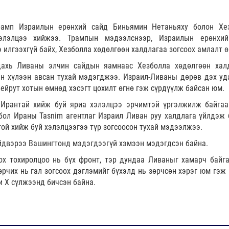
рамп Израилын ерөнхий сайд Биньямин Нетаньяху болон Хе
хэлэлцээ хийжээ. Трампын мэдээлснээр, Израилын ерөнхи
 илгээхгүй байх, Хезболла хөдөлгөөн халдлагаа зогсоох амлалт ө
ахь Ливаны элчин сайдын яамнаас Хезболла хөдөлгөөн хал
н хүлээн авсан тухай мэдэгджээ. Израил-Ливаны дөрөв дэх уд
ейрут хотын өмнөд хэсэгт цохилт өгнө гэж сүрдүүлж байсан юм.
 Ирантай хийж буй яриа хэлэлцээ эрчимтэй үргэлжилж байгаа
бол Ираны Tasnim агентлаг Израил Ливан руу халдлага үйлдэж 
ой хийж буй хэлэлцээгээ түр зогсоосон тухай мэдээлжээ.
йдвэрээ Вашингтонд мэдэгдээгүй хэмээн мэдэгдсэн байна.
ох тохиролцоо нь бүх фронт, тэр дундаа Ливаныг хамарч байга
өрчих нь гал зогсоох дэглэмийг бүхэлд нь зөрчсөн хэрэг юм гэж
и Х сүлжээнд бичсэн байна.