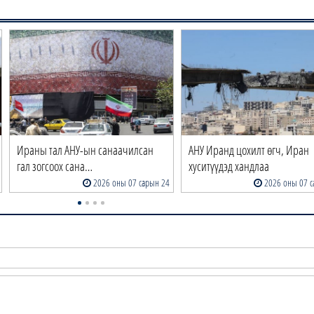
Ираны тал АНУ-ын санаачилсан
АНУ Иранд цохилт өгч, Иран
гал зогсоох сана…
хуситүүдэд хандлаа
2026 оны 07 сарын 24
2026 оны 07 с