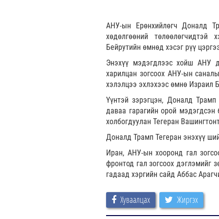
АНУ-ын Ерөнхийлөгч Доналд Т
хөдөлгөөний төлөөлөгчидтэй 
Бейрутийн өмнөд хэсэг рүү цэргээ
Энэхүү мэдэгдлээс хойш АНУ д
харилцан зогсоох АНУ-ын саналы
хэлэлцээ эхлэхээс өмнө Израил Б
Үүнтэй зэрэгцэн, Доналд Трамп
даваа гарагийн орой мэдэгдсэн 
холбогдуулан Тегеран Вашингтонт
Доналд Трамп Тегеран энэхүү ши
Иран, АНУ-ын хооронд гал зогсо
фронтод гал зогсоох дэглэмийг з
гадаад хэргийн сайд Аббас Арагч
Хуваалцах
Жиргэх