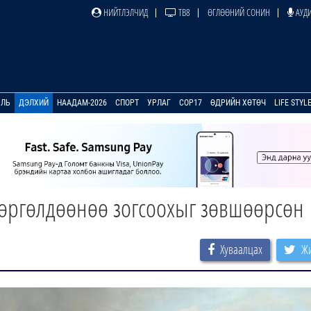
НИЙТЛЭЛЧИД
ТВ8
ӨГЛӨӨНИЙ СОНИН
АУДИ
УЛЬ
ДЭЛХИЙ
НААДАМ-2026
СПОРТ
УРЛАГ
COP17
ӨДРИЙН ХӨТӨЧ
LIFE STYL
мөргөлдөөнөө зогсоохыг зөвшөөрсөн
Хуваалцах
Жи