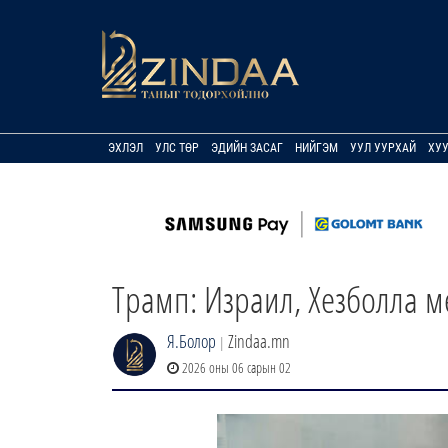
ЭХЛЭЛ
УЛС ТӨР
ЭДИЙН ЗАСАГ
НИЙГЭМ
УУЛ УУРХАЙ
ХУ
Трамп: Израил, Хезболла 
Я.Болор
Zindaa.mn
|
2026 оны 06 сарын 02