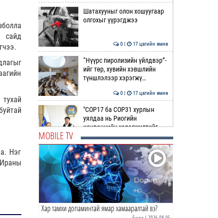
Шатахууныг олон хошуугаар
олгохыг үүрэгджээ
зболла
й сайд
0 |
17 цагийн өмнө
гчээ.
“Нүүрс пиролизийн үйлдвэр”-
длагыг
ийг төр, хувийн хэвшлийн
аагийн
түншлэлээр хэрэгжү…
0 |
17 цагийн өмнө
 тухай
"COP17 ба COP31 хурлын
буйтай
уялдаа нь Риогийн
конвенцийн хэрэгжилтийг
MOBILE TV
ахиул…
0 |
18 цагийн өмнө
а. Нэг
Монгол төрийн парадокс нь
 Ираны
шатахуун
0 |
18 цагийн өмнө
Хар тамхи допаминтай ямар хамааралтай вэ?
Б.Пүрэвдагва: Найман
салбарын 103 үйлчилгээний
Бусад
| 2026-08-05