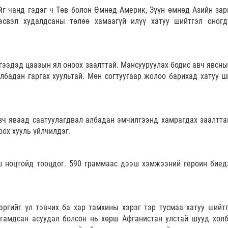
йг чанд гэдэг ч Төв болон Өмнөд Америк, Зүүн өмнөд Азийн зар
эсвэл худалдсаны төлөө хамаагүй илүү хатуу шийтгэл оногд
тгээдэд цаазын ял оноох заалттай. Мансууруулах бодис авч явсны
албадан гаргах хуультай. Мөн согтуугаар жолоо барихад хатуу ш
вч яваад саатуулагдвал албадан эмчилгээнд хамрагдах заалтта
оох хууль үйлчилдэг.
ш ноцтойд тооцдог. 590 граммаас дээш хэмжээний героин биед
эргийг үл тэвчих ба хар тамхины хэрэг тэр тусмаа хатуу шийтг
гамдсан асуудал болсон нь хөрш Афганистан улстай шууд холб