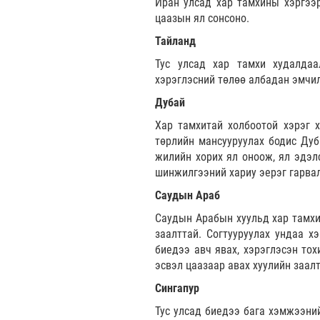
Иран улсад хар тамхины хэргээр
цаазын ял сонсоно.
Тайланд
Тус улсад хар тамхи худалда
хэрэглэсний төлөө албадан эмчил
Дубай
Хар тамхитай холбоотой хэрэг 
төрлийн мансууруулах бодис Дуб
жилийн хорих ял оноож, ял эдэл
шинжилгээний хариу эерэг гарва
Саудын Араб
Саудын Арабын хуульд хар тамхи
заалттай. Согтууруулах ундаа х
биедээ авч явах, хэрэглэсэн тох
эсвэл цаазаар авах хуулийн заалт
Сингапур
Тус улсад биедээ бага хэмжээний