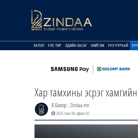
ЭХЛЭЛ
УЛС ТӨР
ЭДИЙН ЗАСАГ
НИЙГЭМ
УУЛ УУРХАЙ
ХУ
Хар тамхины эсрэг хамгийн 
Я.Болор
Zindaa.mn
|
2026 оны 06 сарын 02