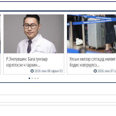
Р.Энхтүвшин: Бага тунгаар
Улсын хилээр сэтгэцэд нөлөөт
хэрэглэсэн ч тархин…
бодис нэвтрүүлсэ…
2026 оны 08 сарын 03
2026 оны 07 с