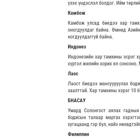
үзэх үндэслэл болдог. Ийм төрли
Камбож
Камбож улсад биедээ хар тамхи
оногдуулдаг байна. Өмнөд Азий
ногдуулдаггүй байна.
Индонез
Индонезийн хар тамхины эсрэг ху
хүртэл жилийн хорих ял сонсоно.
Лаос
Лаост биедээ мансууруулах боди
заалттай. Хар тамхины хэрэг 10 
БНАСАУ
Умард Солонгост аялах гаднын
бодисын талаар мартах хэрэгтэ
хугацаанд гэр бүл, найз нөхөдтэй
Филиппин