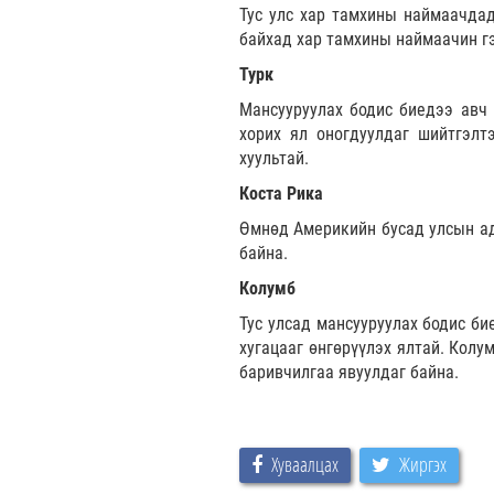
Тус улс хар тамхины наймаачдад
байхад хар тамхины наймаачин гэ
Турк
Мансууруулах бодис биедээ авч 
хорих ял оногдуулдаг шийтгэлтэ
хуультай.
Коста Рика
Өмнөд Америкийн бусад улсын ади
байна.
Колумб
Тус улсад мансууруулах бодис би
хугацааг өнгөрүүлэх ялтай. Колу
баривчилгаа явуулдаг байна.
Хуваалцах
Жиргэх