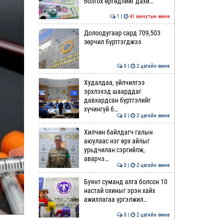
болгох өргөдлийг дахи…
1 |
41 минутын өмнө
Долоодугаар сард 709,503
зөрчил бүртгэгджээ
0 |
2 цагийн өмнө
Худалдаа, үйлчилгээ
эрхлэхэд шаарддаг
давхардсан бүртгэлийг
хүчингүй б…
0 |
2 цагийн өмнө
Хилчин байлдагч галын
аюулаас нэг өрх айлыг
урьдчилан сэргийлж,
аварчэ…
0 |
2 цагийн өмнө
Буянт суманд алга болсон 10
настай охиныг эрэн хайх
ажиллагаа үргэлжил…
0 |
2 цагийн өмнө