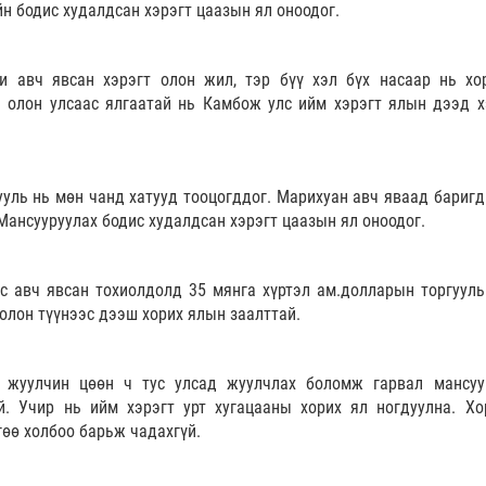
йн бодис худалдсан хэрэгт цаазын ял оноодог.
 авч явсан хэрэгт олон жил, тэр бүү хэл бүх насаар нь хо
н олон улсаас ялгаатай нь Камбож улс ийм хэрэгт ялын дээд 
уль нь мөн чанд хатууд тооцогддог. Марихуан авч яваад баригд
 Мансууруулах бодис худалдсан хэрэгт цаазын ял оноодог.
с авч явсан тохиолдолд 35 мянга хүртэл ам.долларын торгууль
болон түүнээс дээш хорих ялын заалттай.
 жуулчин цөөн ч тус улсад жуулчлах боломж гарвал мансуу
й. Учир нь ийм хэрэгт урт хугацааны хорих ял ногдуулна. Хо
гөө холбоо барьж чадахгүй.