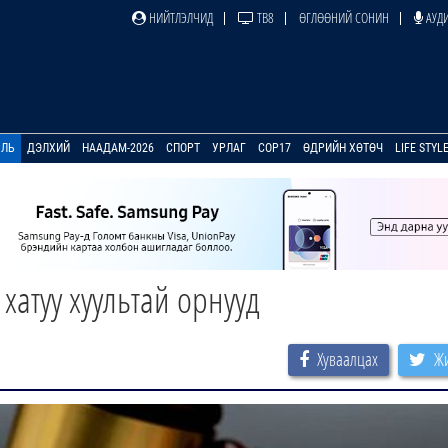
НИЙТЛЭЛЧИД
ТВ8
ӨГЛӨӨНИЙ СОНИН
АУДИ
УЛЬ
ДЭЛХИЙ
НААДАМ-2026
СПОРТ
УРЛАГ
COP17
ӨДРИЙН ХӨТӨЧ
LIFE STYL
хатуу хуультай орнууд
Хуваалцах
Жи