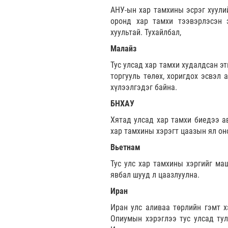
АНУ-ын хар тамхины эсрэг хуули
оронд хар тамхи тээвэрлэсэн 
хуультай. Тухайлбал,
Малайз
Тус улсад хар тамхи худалдсан э
торгууль төлөх, хоригдох эсвэл 
хүлээлгэдэг байна.
БНХАУ
Хятад улсад хар тамхи биедээ а
хар тамхины хэрэгт цаазын ял он
Вьетнам
Тус улс хар тамхины хэргийг ма
явбал шууд л цаазлуулна.
Иран
Иран улс аливаа төрлийн гэмт х
Опиумын хэрэглээ тус улсад тул