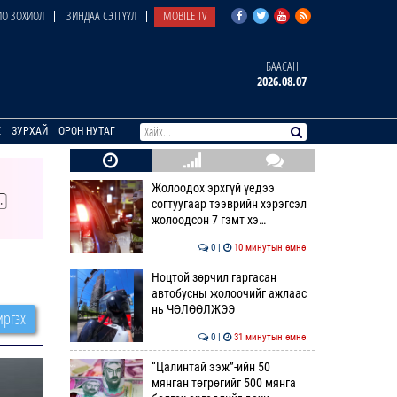
О ЗОХИОЛ
ЗИНДАА СЭТГҮҮЛ
MOBILE TV
БААСАН
2026.08.07
E
ЗУРХАЙ
ОРОН НУТАГ
Жолоодох эрхгүй үедээ
согтуугаар тээврийн хэрэгсэл
жолоодсон 7 гэмт хэ…
0 |
10 минутын өмнө
Ноцтой зөрчил гаргасан
автобусны жолоочийг ажлаас
нь ЧӨЛӨӨЛЖЭЭ
ргэх
0 |
31 минутын өмнө
“Цалинтай ээж”-ийн 50
мянган төгрөгийг 500 мянга