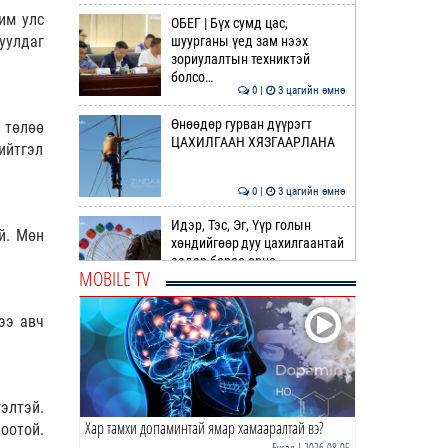
им улс
ОБЕГ | Бүх сумд цас,
уулдаг
шуурганы үед зам нээх
зориулалтын техниктэй
болсо…
0 |
3 цагийн өмнө
Өнөөдөр гурван дүүрэгт
 төлөө
ЦАХИЛГААН ХЯЗГААРЛАНА
ийтгэл
0 |
3 цагийн өмнө
Идэр, Тэс, Эг, Үүр голын
й. Мөн
хөндийгөөр дуу цахилгаантай
аадар бороо орно
MOBILE TV
0 |
4 цагийн өмнө
ээ авч
ӨРНИЙН ЗУРХАЙ |
Ихрийнхний эрч хүч, авьяас
чадвар ундарна
0 |
5 цагийн өмнө
элтэй.
Хар тамхи допаминтай ямар хамааралтай вэ?
ӨГЛӨӨНИЙ МЭНД!
оотой.
Бусад
| 2026-08-05