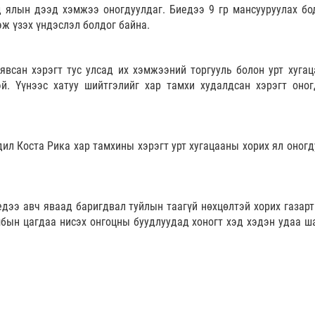
 ялын дээд хэмжээ оногдуулдаг. Биедээ 9 гр мансууруулах бо
ж үзэх үндэслэл болдог байна.
явсан хэрэгт тус улсад их хэмжээний торгууль болон урт хугац
й. Үүнээс хатуу шийтгэлийг хар тамхи худалдсан хэрэгт оног
л Коста Рика хар тамхины хэрэгт урт хугацааны хорих ял оногд
едээ авч яваад баригдвал туйлын таагүй нөхцөлтэй хорих газарт
мбын цагдаа нисэх онгоцны буудлуудад хоногт хэд хэдэн удаа ша