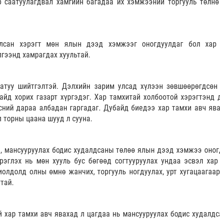
 саатуулагдвал хамгийн багадаа их хэмжээний торгууль төлнө
алсан хэрэгт мөн ялын дээд хэмжээг оногдуулдаг бол хар
гээнд хамрагдах хуультай.
хатуу шийтгэлтэй. Дэлхийн зарим улсад хүлээн зөвшөөрөгдсөн
айд хорих газарт хүргэдэг. Хар тамхитай холбоотой хэрэгтэнд 
сний дараа албадан гаргадаг. Дубайд биедээ хар тамхи авч ява
л торны цаана шууд л сууна.
, мансууруулах бодис худалдсаны төлөө ялын дээд хэмжээ оног
эрэглэх нь мөн хууль бус бөгөөд согтууруулах ундаа эсвэл хар
иолдолд олны өмнө жанчих, торгууль ногдуулах, урт хугацаагаар
тай.
 хар тамхи авч явахад л цагдаа нь мансууруулах бодис худалдс