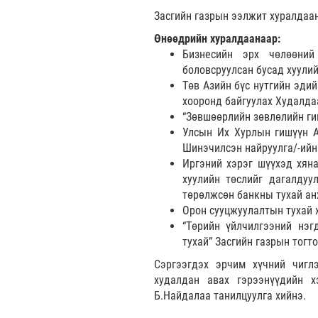
Засгийн газрын ээлжит хуралдаа
Өнөөдрийн хуралдаанаар:
Бизнесийн эрх чөлөөний
боловсруулсан бусад хуулий
Төв Азийн бүс нутгийн эди
хооронд байгуулах Худалда
“Зөвшөөрлийн зөвлөлийн гиш
Улсын Их Хурлын гишүүн А
Шинэчилсэн найруулга/-ийн 
Иргэний хэрэг шүүхэд хяна
хуулийн төслийг дагалдуу
төрөлжсөн банкны тухай анх
Орон сууцжуулалтын тухай 
“Төрийн үйлчилгээний нэг
тухай” Засгийн газрын тогт
Сэргээгдэх эрчим хүчний чигл
худалдан авах гэрээнүүдийн 
Б.Найдалаа танилцуулга хийнэ.