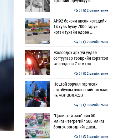
иргэнийг эрүүлжүүл…
0 |
2 цагийн өмнө
АИ92 бензин авсан иргэдийн
14 хувь буюу 7000 гаруй
иргэн тухайн өдрөө …
0 |
2 цагийн өмнө
Жолоодох эрхгүй үедээ
согтуугаар тээврийн хэрэгсэл
жолоодсон 7 гэмт хэ…
0 |
2 цагийн өмнө
Ноцтой зөрчил гаргасан
автобусны жолоочийг ажлаас
нь ЧӨЛӨӨЛЖЭЭ
0 |
3 цагийн өмнө
“Цалинтай ээж”-ийн 50
мянган төгрөгийг 500 мянга
болгох өргөдлийг дахи…
1 |
3 цагийн өмнө