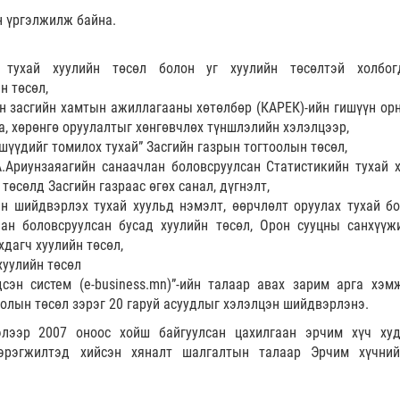
н үргэлжилж байна.
 тухай хуулийн төсөл болон уг хуулийн төсөлтэй холбог
н төсөл,
йн засгийн хамтын ажиллагааны хөтөлбөр (КАРЕК)-ийн гишүүн ор
а, хөрөнгө оруулалтыг хөнгөвчлөх түншлэлийн хэлэлцээр,
үүдийг томилох тухай” Засгийн газрын тогтоолын төсөл,
.Ариунзаяагийн санаачлан боловсруулсан Статистикийн тухай х
төсөлд Засгийн газраас өгөх санал, дүгнэлт,
н шийдвэрлэх тухай хуульд нэмэлт, өөрчлөлт оруулах тухай бо
лан боловсруулсан бусад хуулийн төсөл, Орон сууцны санхүүж
дагч хуулийн төсөл,
хуулийн төсөл
дсэн систем (e-business.mn)”-ийн талаар авах зарим арга хэм
оолын төсөл зэрэг 20 гаруй асуудлыг хэлэлцэн шийдвэрлэнэ.
элээр 2007 оноос хойш байгуулсан цахилгаан эрчим хүч худ
хэрэгжилтэд хийсэн хяналт шалгалтын талаар Эрчим хүчни