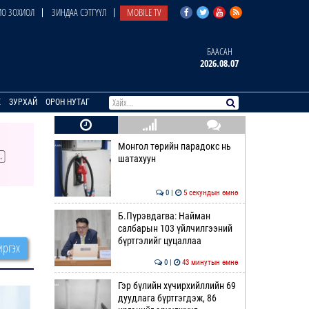
О ЗОХИОЛ
ЗИНДАА СЭТГҮҮЛ
MOBILE TV
БААСАН
2026.08.07
E
ЗУРХАЙ
ОРОН НУТАГ
Монгол төрийн парадокс нь
шатахуун
0 |
5 секундын өмнө
Б.Пүрэвдагва: Найман
салбарын 103 үйлчилгээний
бүртгэлийг цуцаллаа
ргэх
0 |
43 минутын өмнө
Гэр бүлийн хүчирхийллийн 69
дуудлага бүртгэгдэж, 86