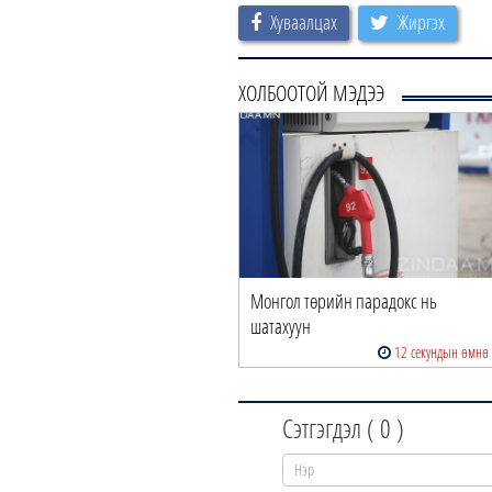
Хуваалцах
Жиргэх
ХОЛБООТОЙ МЭДЭЭ
Монгол төрийн парадокс нь
шатахуун
12 секундын өмнө
Сэтгэгдэл (
0
)