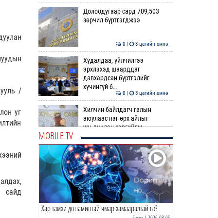
Долоодугаар сард 709,503
зөрчил бүртгэгджээ
дуулан
0 |
3 цагийн өмнө
нуудын
Худалдаа, үйлчилгээ
эрхлэхэд шаарддаг
давхардсан бүртгэлийг
хүчингүй б…
ууль /
0 |
3 цагийн өмнө
Хилчин байлдагч галын
лон уг
аюулаас нэг өрх айлыг
илтийн
урьдчилан сэргийлж,
MOBILE TV
аварчэ…
0 |
4 цагийн өмнө
жээний
Буянт суманд алга болсон 10
настай охиныг эрэн хайх
ажиллагаа үргэлжил…
алдах,
й сайд
0 |
4 цагийн өмнө
Хар тамхи допаминтай ямар хамааралтай вэ?
ОБЕГ | Бүх сумд цас,
шуурганы үед зам нээх
Бусад
| 2026-08-05