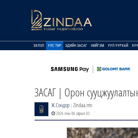
ЭХЛЭЛ
УЛС ТӨР
ЭДИЙН ЗАСАГ
НИЙГЭМ
УУЛ УУРХАЙ
ХУ
ЗАСАГ | Орон сууцжуулалтын
Ж.Сондор
Zindaa.mn
|
2026 оны 06 сарын 03