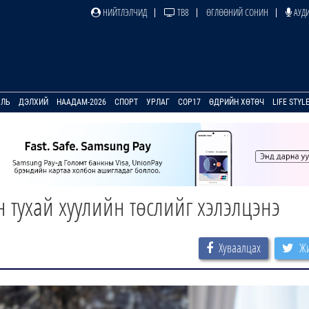
НИЙТЛЭЛЧИД
ТВ8
ӨГЛӨӨНИЙ СОНИН
АУДИ
УЛЬ
ДЭЛХИЙ
НААДАМ-2026
СПОРТ
УРЛАГ
COP17
ӨДРИЙН ХӨТӨЧ
LIFE STYL
 тухай хуулийн төслийг хэлэлцэнэ
Хуваалцах
Жи