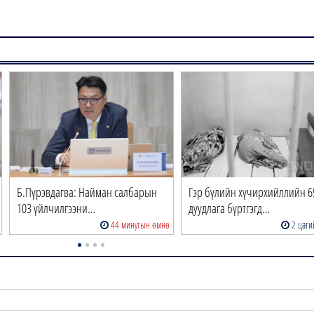
Б.Пүрэвдагва: Найман салбарын
Гэр бүлийн хүчирхийллийн 6
103 үйлчилгээни…
дуудлага бүртгэгд…
44 минутын өмнө
2 цаги