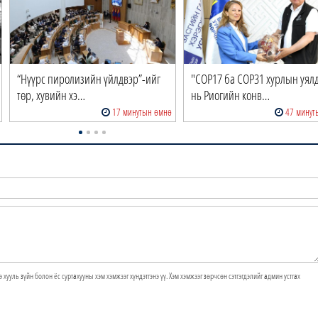
“Нүүрс пиролизийн үйлдвэр”-ийг
"COP17 ба COP31 хурлын уял
төр, хувийн хэ…
нь Риогийн конв…
17 минутын өмнө
47 минут
э хууль зүйн болон ёс суртахууны хэм хэмжээг хүндэтгэнэ үү. Хэм хэмжээг зөрчсөн сэтгэгдэлийг админ устгах