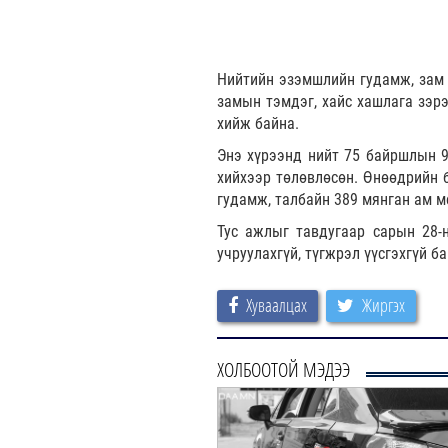
Нийтийн эзэмшлийн гудамж, зам т
замын тэмдэг, хайс хашлага зэрэ
хийж байна.
Энэ хүрээнд нийт 75 байршлын 90
хийхээр төлөвлөсөн. Өнөөдрийн 
гудамж, талбайн 389 мянган ам м
Тус ажлыг тавдугаар сарын 28-
учруулахгүй, түгжрэл үүсгэхгүй б
Хуваалцах
Жиргэх
ХОЛБООТОЙ МЭДЭЭ