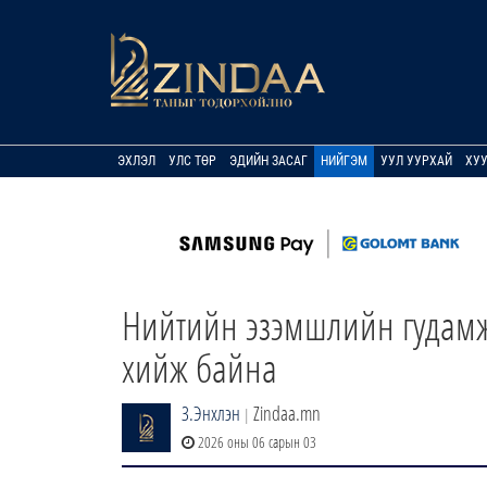
ЭХЛЭЛ
УЛС ТӨР
ЭДИЙН ЗАСАГ
НИЙГЭМ
УУЛ УУРХАЙ
ХУ
Нийтийн эзэмшлийн гудамж, 
хийж байна
З.Энхлэн
Zindaa.mn
|
2026 оны 06 сарын 03