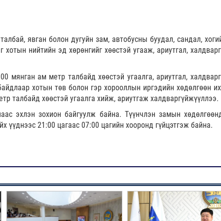
албай, явган болон дугуйн зам, автобусны буудал, сандал, хогий
г хотын нийтийн эд хөрөнгийг хөөстэй угааж, ариутгал, халдварг
0 мянган ам метр талбайд хөөстэй угаалга, ариутгал, халдварг
байдлаар хотын төв болон гэр хорооллын иргэдийн хөдөлгөөн их
етр талбайд хөөстэй угаалга хийж, ариутгаж халдваргүйжүүллээ.
наас эхлэн зохион байгуулж байна. Түүнчлэн замын хөдөлгөөн
айх үүднээс 21:00 цагаас 07:00 цагийн хооронд гүйцэтгэж байна.