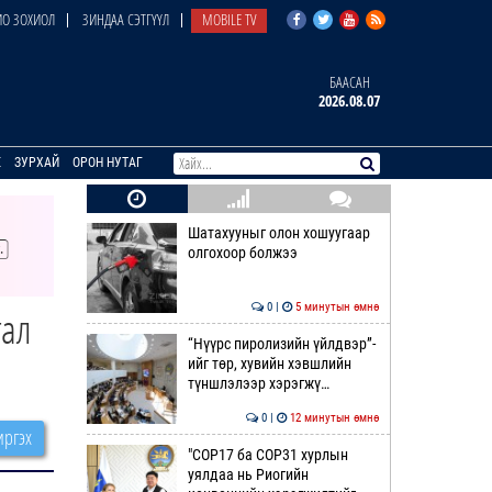
О ЗОХИОЛ
ЗИНДАА СЭТГҮҮЛ
MOBILE TV
БААСАН
2026.08.07
E
ЗУРХАЙ
ОРОН НУТАГ
Шатахууныг олон хошуугаар
олгохоор болжээ
0 |
5 минутын өмнө
гал
“Нүүрс пиролизийн үйлдвэр”-
ийг төр, хувийн хэвшлийн
түншлэлээр хэрэгжү…
0 |
12 минутын өмнө
ргэх
"COP17 ба COP31 хурлын
уялдаа нь Риогийн