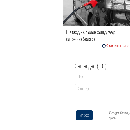
Шатахууныг олон хошуугаар
олгохоор болжээ
9 минутын өмнө
Сэтгэгдэл (
0
)
Сэтгэгдэл бичихдэ
Илгээх
эрхтэй.