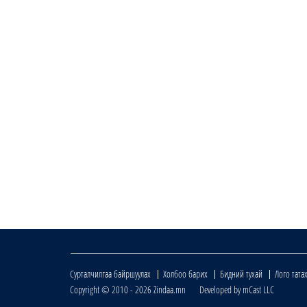
Сурталчилгаа байршуулах
Холбоо барих
Бидний тухай
Лого тата
Copyright © 2010 - 2026 Zindaa.mn Developed by mCast LLC