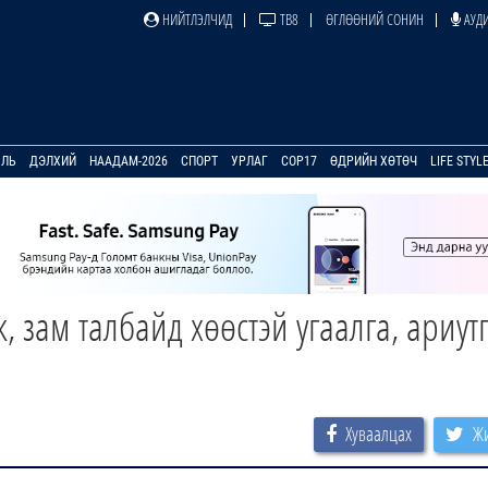
НИЙТЛЭЛЧИД
ТВ8
ӨГЛӨӨНИЙ СОНИН
АУДИ
УЛЬ
ДЭЛХИЙ
НААДАМ-2026
СПОРТ
УРЛАГ
COP17
ӨДРИЙН ХӨТӨЧ
LIFE STYL
зам талбайд хөөстэй угаалга, ариут
Хуваалцах
Жи