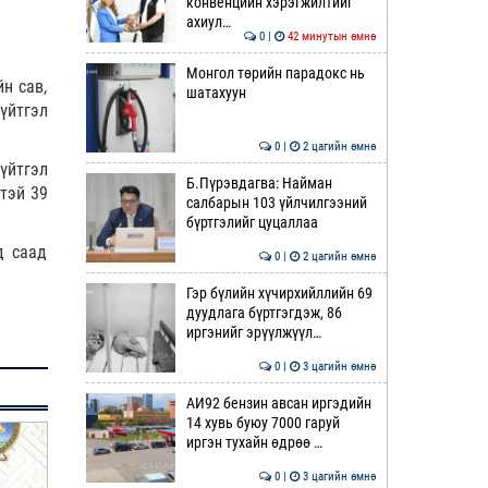
конвенцийн хэрэгжилтийг
ахиул…
0 |
42 минутын өмнө
Монгол төрийн парадокс нь
н сав,
шатахуун
үйтгэл
0 |
2 цагийн өмнө
үйтгэл
Б.Пүрэвдагва: Найман
тэй 39
салбарын 103 үйлчилгээний
бүртгэлийг цуцаллаа
д саад
0 |
2 цагийн өмнө
Гэр бүлийн хүчирхийллийн 69
дуудлага бүртгэгдэж, 86
иргэнийг эрүүлжүүл…
0 |
3 цагийн өмнө
АИ92 бензин авсан иргэдийн
14 хувь буюу 7000 гаруй
иргэн тухайн өдрөө …
0 |
3 цагийн өмнө