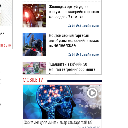
Жолоодох эрхгүй үедээ
согтуугаар тээврийн хэрэгсэл
жолоодсон 7 гэмт хэ…
0 |
3 цагийн өмнө
даа
Монгол төрийн парадокс нь
Б.Пүрэвдагва: Найман
Ноцтой зөрчил гаргасан
шатахуун
103 үйлчилгээни…
автобусны жолоочийг ажлаас
ын өмнө
2 цагийн өмнө
нь ЧӨЛӨӨЛЖЭЭ
0 |
4 цагийн өмнө
“Цалинтай ээж”-ийн 50
мянган төгрөгийг 500 мянга
болгох өргөдлийг дахи…
MOBILE TV
1 |
4 цагийн өмнө
Долоодугаар сард 709,503
зөрчил бүртгэгджээ
0 |
4 цагийн өмнө
Хар тамхи допаминтай ямар хамааралтай вэ?
Худалдаа, үйлчилгээ
эрхлэхэд шаарддаг
Бусад
| 2026-08-05