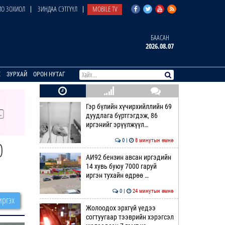
О ЗОХИОЛ
ЗИНДАА СЭТГҮҮЛ
MOBILE TV
БААСАН
2026.08.07
E
ЗУРХАЙ
ОРОН НУТАГ
Гэр бүлийн хүчирхийллийн 69
дуудлага бүртгэгдэж, 86
иргэнийг эрүүлжүүл…
0 |
8 минутын өмнө
0
АИ92 бензин авсан иргэдийн
14 хувь буюу 7000 гаруй
иргэн тухайн өдрөө …
0 |
24 минутын өмнө
ргэх
Жолоодох эрхгүй үедээ
согтуугаар тээврийн хэрэгсэл