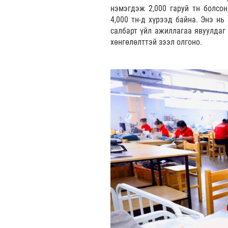
нэмэгдэж 2,000 гаруй тн болсо
4,000 тн-д хүрээд байна. Энэ нь
салбарт үйл ажиллагаа явуулдаг 
хөнгөлөлттэй зээл олгоно.