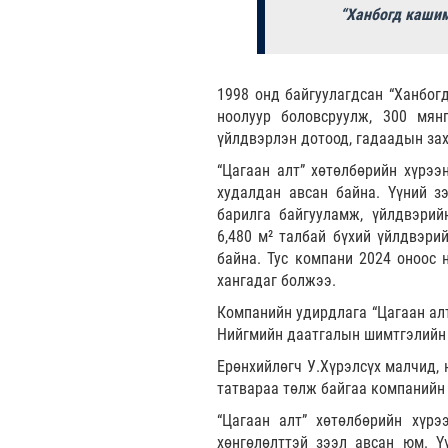
“Ханбогд каши
1998 онд байгуулагдсан “Ханбог
ноолуур боловсруулж, 300 мян
үйлдвэрлэн дотоод, гадаадын зах
“Цагаан алт” хөтөлбөрийн хүрээ
худалдан авсан байна. Үүний з
барилга байгууламж, үйлдвэрий
6,480 м² талбай бүхий үйлдвэри
байна. Тус компани 2024 оноос 
хангадаг болжээ.
Компанийн удирдлага “Цагаан алт
Нийгмийн даатгалын шимтгэлийн т
Ерөнхийлөгч У.Хүрэлсүх малчид, 
татвараа төлж байгаа компанийн
“Цагаан алт” хөтөлбөрийн хүр
хөнгөлөлттэй зээл авсан юм. Ү