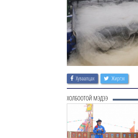
Хуваалцах
Жиргэх
ХОЛБООТОЙ МЭДЭЭ