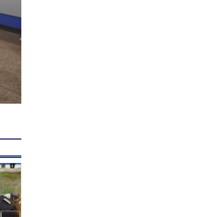
ЗӨВЛӨМЖ | Нэгдүгээр ангийн
хүүхдээ цахимаар
бүртгүүлэхэд юу анхаарах в…
0 |
2026-08-06
Дорноговь аймгийн
өвөлжилтийн бэлтгэл 81.2
хувьтай үргэлжилж байна
0 |
2026-08-06
Согтуугаар тээврийн
хэрэгсэл жолоодсон 95
тохиолдол бүртгэгджээ
1 |
2026-08-06
ХЭМЛЭЖ дуусдаггүй
ХЭМНЭЛТ
1 |
2026-08-06
НИТХ дахь МАН-ын бүлэг
хуралдлаа