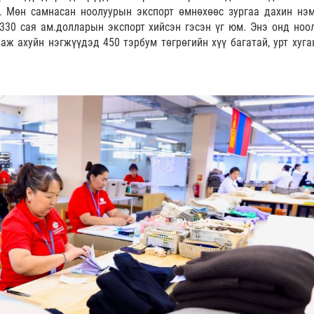
н. Мөн самнасан ноолуурын экспорт өмнөхөөс зургаа дахин нэ
 330 сая ам.долларын экспорт хийсэн гэсэн үг юм. Энэ онд ноо
аж ахуйн нэгжүүдэд 450 тэрбум төгрөгийн хүү багатай, урт хуга