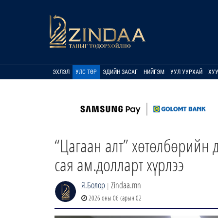
ЭХЛЭЛ
УЛС ТӨР
ЭДИЙН ЗАСАГ
НИЙГЭМ
УУЛ УУРХАЙ
ХУ
“Цагаан алт” хөтөлбөрийн 
сая ам.долларт хүрлээ
Я.Болор
Zindaa.mn
|
2026 оны 06 сарын 02