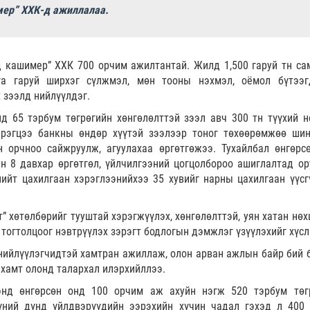
мер” ХХК-д ажиллалаа.
д кашимер” ХХК 700 орчим ажилтантай. Жилд 1,500 гаруй тн са
га гаруй ширхэг сүлжмэл, мөн тооны нэхмэл, оёмол бүтээг
 зээлд нийлүүлдэг.
нд 65 тэрбум төгрөгийн хөнгөлөлттэй зээл авч 300 тн түүхий н
эрэгцээ банкны өндөр хүүтэй зээлээр тоног төхөөрөмжөө шин
н орчноо сайжруулж, агуулахаа өргөтгөжээ. Тухайлбал өнгөрс
йн 8 давхар өргөтгөл, үйлчилгээний цогцолбороо ашиглалтад ор
нийт цахилгаан хэрэглээнийхээ 35 хувийг нарны цахилгаан үүсг
” хөтөлбөрийг тууштай хэрэгжүүлэх, хөнгөлөлттэй, уян хатан нөх
огтолцоог нэвтрүүлэх зэрэгт бодлогын дэмжлэг үзүүлэхийг хүсл
нийлүүлэгчидтэй хамтран ажиллаж, олон арван ажлын байр бий б
 хамт олонд талархал илэрхийллээ.
ээнд өнгөрсөн онд 100 орчим аж ахуйн нэгж 520 тэрбум төг
үний дүнд үйлдвэрүүдийн ээрэхийн хүчин чадал гэхэд л 400 