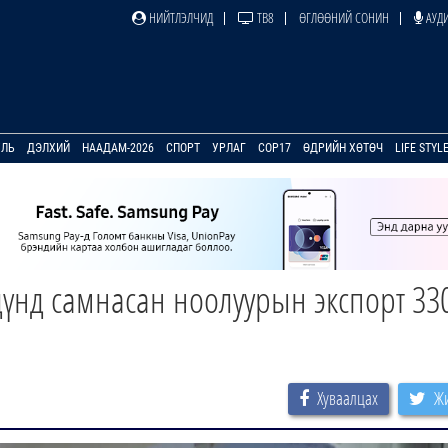
НИЙТЛЭЛЧИД
ТВ8
ӨГЛӨӨНИЙ СОНИН
АУДИ
УЛЬ
ДЭЛХИЙ
НААДАМ-2026
СПОРТ
УРЛАГ
COP17
ӨДРИЙН ХӨТӨЧ
LIFE STYL
дүнд самнасан ноолуурын экспорт 33
Хуваалцах
Жи