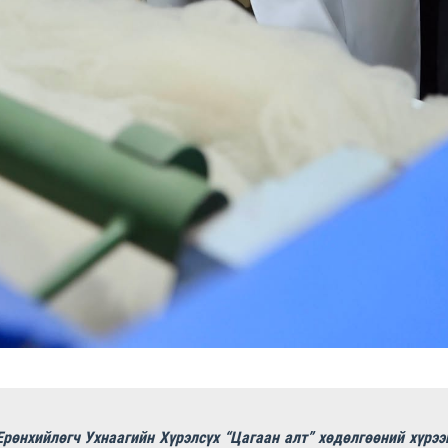
рөнхийлөгч Ухнаагийн Хүрэлсүх “Цагаан алт” хөдөлгөөний хүрээ