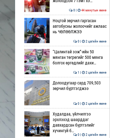
жолоодсон 7 гэмт хэ…
0 |
44 минутын өмнө
Ноцтой зөрчил гаргасан
автобусны жолоочийг ажлаас
нь ЧӨЛӨӨЛЖЭЭ
0 |
2 цагийн өмнө
“Цалинтай ээж”-ийн 50
мянган төгрөгийг 500 мянга
болгох өргөдлийг дахи…
1 |
2 цагийн өмнө
Долоодугаар сард 709,503
зөрчил бүртгэгджээ
0 |
2 цагийн өмнө
Худалдаа, үйлчилгээ
эрхлэхэд шаарддаг
давхардсан бүртгэлийг
хүчингүй б…
0 |
2 цагийн өмнө