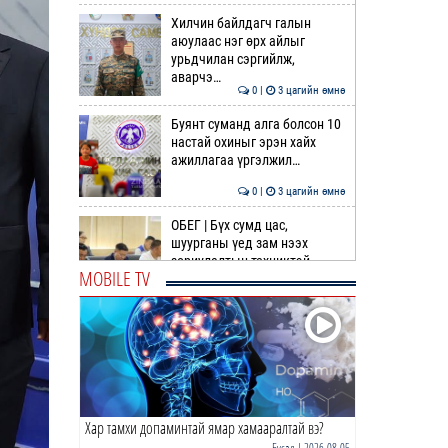
Хилчин байлдагч галын
аюулаас нэг өрх айлыг
урьдчилан сэргийлж,
аварчэ…
0 |
3 цагийн өмнө
Буянт суманд алга болсон 10
настай охиныг эрэн хайх
ажиллагаа үргэлжил…
0 |
3 цагийн өмнө
ОБЕГ | Бүх сумд цас,
шуурганы үед зам нээх
зориулалтын техниктэй
MOBILE TV
болсо…
0 |
3 цагийн өмнө
Өнөөдөр гурван дүүрэгт
ЦАХИЛГААН ХЯЗГААРЛАНА
0 |
4 цагийн өмнө
Хар тамхи допаминтай ямар хамааралтай вэ?
Идэр, Тэс, Эг, Үүр голын
хөндийгөөр дуу цахилгаантай
Бусад
| 2026-08-05