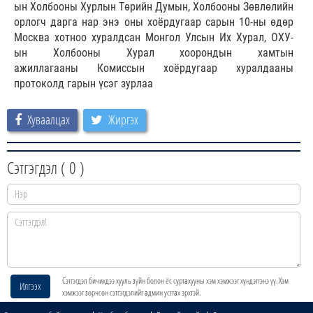
ын Холбооны Хурлын Төрийн Думын, Холбооны Зөвлөлийн
орлогч дарга нар энэ оны хоёрдугаар сарын 10-ны өдөр
Москва хотноо хуралдсан Монгол Улсын Их Хурал, ОХУ-
ын Холбооны Хурал хоорондын хамтын
ажиллагааны Комиссын хоёрдугаар хуралдааны
протоколд гарын үсэг зурлаа
Хуваалцах
Жиргэх
Сэтгэгдэл (
0
)
Сэтгэгдэл бичихдээ хууль зүйн болон ёс суртахууны хэм хэмжээг хүндэтгэнэ үү. Хэм
Илгээх
хэмжээг зөрчсөн сэтгэгдэлийг админ устгах эрхтэй.