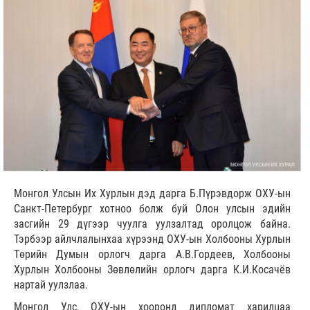
Монгол Улсын Их Хурлын дэд дарга Б.Пүрэвдорж ОХУ-ын
Санкт-Петербург хотноо болж буй Олон улсын эдийн
засгийн 29 дүгээр чуулга уулзалтад оролцож байна.
Тэрбээр айлчлалынхаа хүрээнд ОХУ-ын Холбооны Хурлын
Төрийн Думын орлогч дарга А.В.Гордеев, Холбооны
Хурлын Холбооны Зөвлөлийн орлогч дарга К.И.Косачёв
нартай уулзлаа.
Монгол Улс, ОХУ-ын хооронд дипломат харилцаа