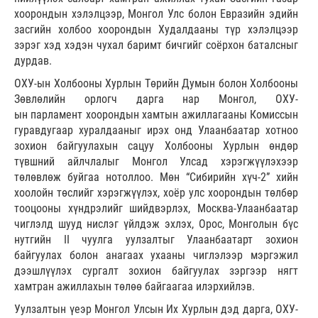
хоорондын хэлэлцээр, Монгол Улс болон Евразийн эдийн
засгийн холбоо хоорондын Худалдааны түр хэлэлцээр
зэрэг хэд хэдэн чухал баримт бичгийг соёрхон баталсныг
дурдав.
ОХУ-ын Холбооны Хурлын Төрийн Думын болон Холбооны
Зөвлөлийн орлогч дарга нар Монгол, ОХУ-
ын парламент хоорондын хамтын ажиллагааны Комиссын
гуравдугаар хуралдааныг ирэх онд Улаанбаатар хотноо
зохион байгуулахын сацуу Холбооны Хурлын өндөр
түвшний айлчлалыг Монгол Улсад хэрэгжүүлэхээр
төлөвлөж буйгаа нотоллоо. Мөн “Сибирийн хүч-2” хийн
хоолойн төслийг хэрэгжүүлэх, хоёр улс хоорондын төлбөр
тооцооны хүндрэлийг шийдвэрлэх, Москва-Улаанбаатар
чиглэлд шууд нислэг үйлдэж эхлэх, Орос, Монголын бүс
нутгийн II чуулга уулзалтыг Улаанбаатарт зохион
байгуулах болон анагаах ухааны чиглэлээр мэргэжил
дээшлүүлэх сургалт зохион байгуулах зэргээр нягт
хамтран ажиллахын төлөө байгаагаа илэрхийлэв.
Уулзалтын үеэр Монгол Улсын Их Хурлын дэд дарга, ОХУ-