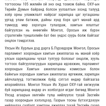
тогтоосны 105 жилийн ой энэ онд тохиож байна. ОХУ-ын
Төрийн Думын байранд болсон уулзалтын эхэнд талууд
хоёр орны уламжлалт найрсаг харилцаа цаг хугацааны
уртад улам батжиж, дайны хүнд бэрх цагт манай ард
түмнүүд мөр зэрэгцэн тулалдаж, хамтын ялалтыг
байгуулсан нь өнөөгийн Монгол, Оросын иж бүрэн
стратегийн түншлэлийн бат бөх үндэс суурь болж байгааг
онцлон тэмдэглэв.
Улсын Их Хурлын дэд дарга Б.Пүрэвдорж Монгол, Оросын
парламент хоорондын хамтын ажиллагаа нь манай хоёр
улсын харилцааны чухал тулгуур болохыг онцолж, хууль
тогтоох байгууллагуудын харилцаа идэвхжин, парламент
хоорондын Хамтын ажиллагааны комиссын болон
байнгын хороодын хамтын ажиллагаа өргөжиж, харилцан
айлчлалууд тогтмолжиж буйд сэтгэл өндөр байгаагаа
илэрхийллээ. Монгол Улсын Их Хурал ОХУ-тай хөгжүүлж
буй харилцаанд өндөр ач холбогдол өгдөг бөгөөд Монгол
Улсад агаарын хөлгийн түлш нийлүүлэх тухай Засгийн
газар хоорондын хэлэлцээр, Газрын тосны бүтээгдэхүүн
нийлүүлэх салбарт хамтран ажиллах тухай Засгийн газар