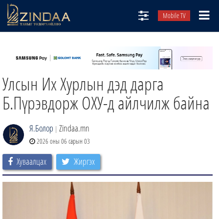
Mobile TV
НИЙТЛЭЛЧИД
ТВ8
Улсын Их Хурлын дэд дарга
ӨГЛӨӨНИЙ СОНИН
АУДИО ЗОХИОЛ
Б.Пүрэвдорж ОХУ-д айлчилж байна
ЗИНДАА СЭТГҮҮЛ
Я.Болор
Zindaa.mn
|
2026 оны 06 сарын 03
Хуваалцах
Жиргэх