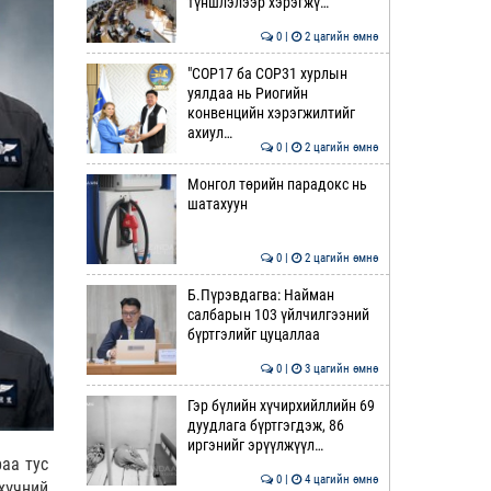
түншлэлээр хэрэгжү…
0 |
2 цагийн өмнө
"COP17 ба COP31 хурлын
уялдаа нь Риогийн
конвенцийн хэрэгжилтийг
ахиул…
0 |
2 цагийн өмнө
Монгол төрийн парадокс нь
шатахуун
0 |
2 цагийн өмнө
Б.Пүрэвдагва: Найман
салбарын 103 үйлчилгээний
бүртгэлийг цуцаллаа
0 |
3 цагийн өмнө
Гэр бүлийн хүчирхийллийн 69
дуудлага бүртгэгдэж, 86
иргэнийг эрүүлжүүл…
аа тус
0 |
4 цагийн өмнө
хүчний