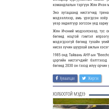
командлалын тэргүүн Жян Ичэн 
Энэ хугацаанд нисгэгчид трена
мэдээллээр, амь үрэгдсэн хоёр 
үеэр хөдөлгүүр зогссон үед хари
Жян Ичэний мэдээлснээр, тус о
бөгөөд ноцтой гэмтэл илрээг
мэдэгдээгүй бөгөөд тухайн үеи
нисэх хүчин шуурхай ажлын хэсэг
1985 онд Тайвань АНУ-ын “Beechc
цэргийн нисгэгчдийг бэлтгэхэд
бөгөөд 2030 он гэхэд илүү орчин
Хуваалцах
Жиргэх
ХОЛБООТОЙ МЭДЭЭ