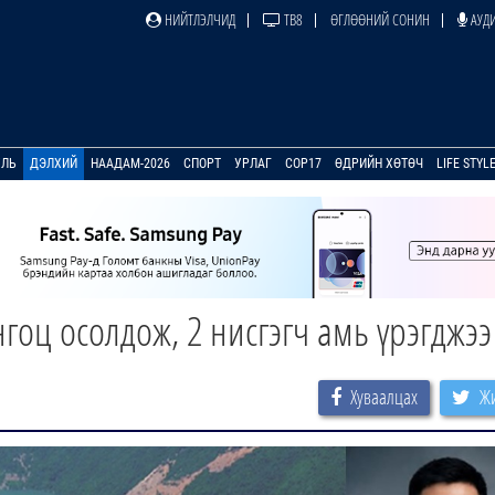
НИЙТЛЭЛЧИД
ТВ8
ӨГЛӨӨНИЙ СОНИН
АУДИ
УЛЬ
ДЭЛХИЙ
НААДАМ-2026
СПОРТ
УРЛАГ
COP17
ӨДРИЙН ХӨТӨЧ
LIFE STYL
гоц осолдож, 2 нисгэгч амь үрэгджээ
Хуваалцах
Жи