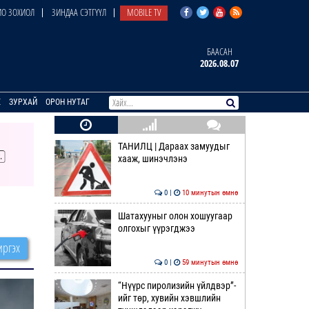
О ЗОХИОЛ
ЗИНДАА СЭТГҮҮЛ
MOBILE TV
БААСАН
2026.08.07
E
ЗУРХАЙ
ОРОН НУТАГ
ТАНИЛЦ | Дараах замуудыг
хааж, шинэчлэнэ
0 |
10 минутын өмнө
Шатахууныг олон хошуугаар
олгохыг үүрэгджээ
ргэх
0 |
59 минутын өмнө
“Нүүрс пиролизийн үйлдвэр”-
ийг төр, хувийн хэвшлийн