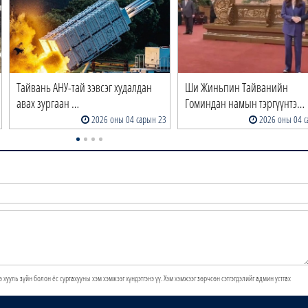
Тайвань АНУ-тай зэвсэг худалдан
Ши Жиньпин Тайванийн
авах зургаан …
Гоминдан намын тэргүүнтэ…
2026 оны 04 сарын 23
2026 оны 04 с
э хууль зүйн болон ёс суртахууны хэм хэмжээг хүндэтгэнэ үү. Хэм хэмжээг зөрчсөн сэтгэгдэлийг админ устгах