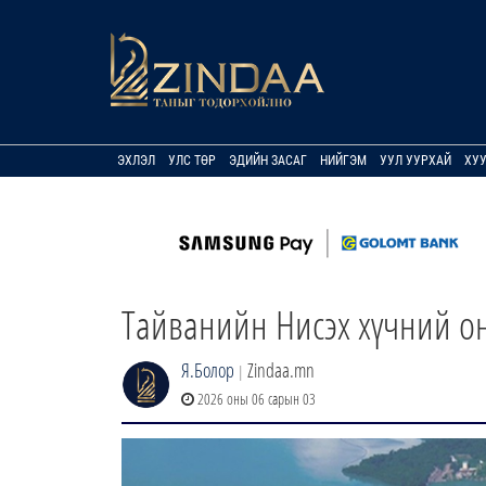
ЭХЛЭЛ
УЛС ТӨР
ЭДИЙН ЗАСАГ
НИЙГЭМ
УУЛ УУРХАЙ
ХУ
Тайванийн Нисэх хүчний он
Я.Болор
Zindaa.mn
|
2026 оны 06 сарын 03