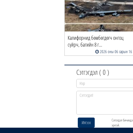
Калифорнид бөмбөгдөгч онгоц
сүйрч, багийн 8 г…
2026 оны 06 сарын 16
Сэтгэгдэл (
0
)
Сэтгэгдэл бичихдэ
Илгээх
эрхтэй.