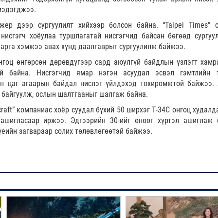
мэдэгджээ.
жер дээр сургуулилт хийхээр болсон байна. “Taipei Times” 
нисгэгч хоёулаа туршлагатай нисгэгчид байсан бөгөөд сургуу
у арга хэмжээ авах хүнд даалгаврыг сургуулилж байжээ.
нгоц өнгөрсөн дөрөвдүгээр сард аюулгүй байдлын үзлэгт хамр
үй байна. Нисгэгчид ямар нэгэн асуудал эсвэл гэмтлийн 
йн цаг агаарын байдал нислэг үйлдэхэд тохиромжтой байжээ.
 байгуулж, ослын шалтгааныг шалгаж байна.
raft” компаниас хоёр суудал бүхий 50 ширхэг Т-34С онгоц худалд
 ашигласаар иржээ. Эдгээрийн 30-ийг өнөөг хүртэл ашиглаж 
 үеийн загвараар солих төлөвлөгөөтэй байжээ.