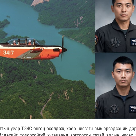
лтын үеэр T-34C онгоц осолдож, хоёр нисгэгч амь эрсэдсэний дар
йлдэхийг тодорхойгүй хугацаанд зогсоосон тухай арлын нисэх 