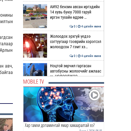
АИ92 бензин авсан иргэдийн
14 хувь буюу 7000 гаруй
сонины
иргэн тухайн өдрөө …
лилтын
0 |
4 цагийн өмнө
Жолоодох эрхгүй үедээ
агдсан
согтуугаар тээврийн хэрэгсэл
талаар
жолоодсон 7 гэмт хэ…
 Арлын
0 |
4 цагийн өмнө
ан авч,
Ноцтой зөрчил гаргасан
автобусны жолоочийг ажлаас
байгаа
нь ЧӨЛӨӨЛЖЭЭ
MOBILE TV
0 |
4 цагийн өмнө
“Цалинтай ээж”-ийн 50
мянган төгрөгийг 500 мянга
болгох өргөдлийг дахи…
1 |
5 цагийн өмнө
Хар тамхи допаминтай ямар хамааралтай вэ?
Долоодугаар сард 709,503
зөрчил бүртгэгджээ
Бусад
| 2026-08-05