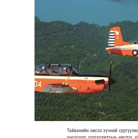
Тайванийн нисэх хүчний сургуули
онгоцоор сургуулилтын нислэг ү