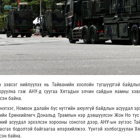
 зэвсэг нийлүүлэх нь Тайванийн хоолойн түгшүүртэй байдлы
мжруулна гэж АНУ-д суугаа Хятадын элчин сайдын яамны хэв
сэн байна.
этхэг, Номхон далайн бүс нутгийн аюулгүй байдлын асуудал эр
ийн Ерөнхийлөгч Дональд Трампын нэр дэвшүүлсэн Жон Но тус
ний асуудал эрхэлсэн хорооны сонсгол дээр, АНУ-ын зүгээс Та
дасгах бодолтой байгаагаа илэрхийлжээ. Үүнтэй холбогдуулан Х
сэн байна.