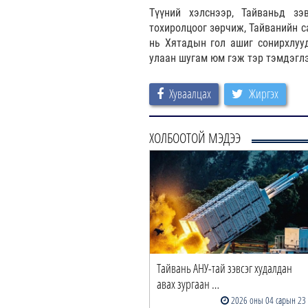
Түүний хэлснээр, Тайваньд з
тохиролцоог зөрчиж, Тайванийн с
нь Хятадын гол ашиг сонирхлуу
улаан шугам юм гэж тэр тэмдэглэ
Хуваалцах
Жиргэх
ХОЛБООТОЙ МЭДЭЭ
Тайвань АНУ-тай зэвсэг худалдан
авах зургаан …
2026 оны 04 сарын 23