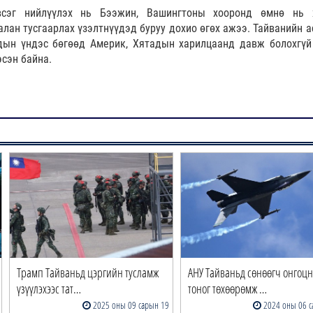
эвсэг нийлүүлэх нь Бээжин, Вашингтоны хооронд өмнө нь 
алан тусгаарлах үзэлтнүүдэд буруу дохио өгөх ажээ. Тайванийн а
дын үндэс бөгөөд Америк, Хятадын харилцаанд давж болохгүй
сэн байна.
Трамп Тайваньд цэргийн тусламж
АНУ Тайваньд сөнөөгч онгоц
үзүүлэхээс тат…
тоног төхөөрөмж …
2025 оны 09 сарын 19
2024 оны 06 с