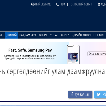
НИЙТЛЭЛЧИД
ТВ8
ӨГЛӨӨНИЙ СОНИН
АУДИ
УЛЬ
ДЭЛХИЙ
НААДАМ-2026
СПОРТ
УРЛАГ
COP17
ӨДРИЙН ХӨТӨЧ
LIFE STYL
 нь сөргөлдөөнийг улам даамжруулна
Хуваалцах
Жи