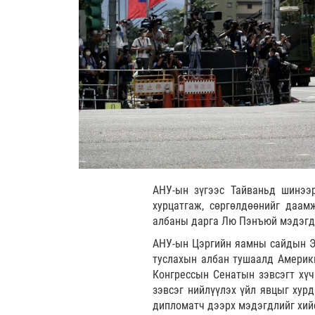
АНУ-ын зүгээс Тайваньд шинээр
хурцатгаж, сөргөлдөөнийг даа
албаны дарга Лю Пэнъюй мэдэгд
АНУ-ын Цэргийн яамны сайдын Эн
туслахын албан тушаалд Америк
Конгрессын Сенатын зэвсэгт хүч
зэвсэг нийлүүлэх үйл явцыг хур
дипломатч дээрх мэдэгдлийг хий