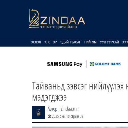
ЭХЛЭЛ
УЛС ТӨР
ЭДИЙН ЗАСАГ
НИЙГЭМ
УУЛ УУРХАЙ
ХУ
Тайваньд зэвсэг нийлүүлэх
мэдэгджээ
Автор
Zindaa.mn
|
2025 оны 10 сарын 08