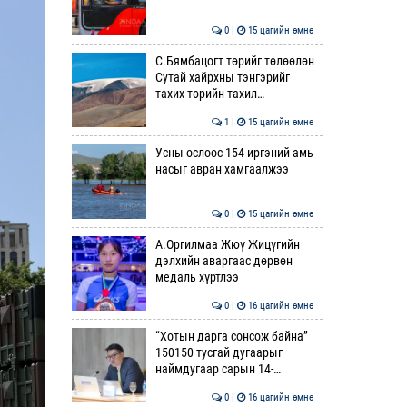
0 |
15 цагийн өмнө
С.Бямбацогт төрийг төлөөлөн
Сутай хайрхны тэнгэрийг
тахих төрийн тахил…
1 |
15 цагийн өмнө
Усны ослоос 154 иргэний амь
насыг авран хамгаалжээ
0 |
15 цагийн өмнө
А.Оргилмаа Жюү Жицүгийн
дэлхийн аваргаас дөрвөн
медаль хүртлээ
0 |
16 цагийн өмнө
“Хотын дарга сонсож байна”
150150 тусгай дугаарыг
наймдугаар сарын 14-…
0 |
16 цагийн өмнө