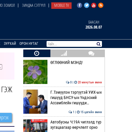
О ЗОХИОЛ
ЗИНДАА СЭТГҮҮЛ
MOBILE TV
БААСАН
2026.08.07
E
ЗУРХАЙ
ОРОН НУТАГ
ӨГЛӨӨНИЙ МЭНД!
0 |
20 минутын өмнө
 гэж
Г.Тэмүүлэн тэргүүтэй УИХ-ын
гишүүд БНСУ-ын Үндэсний
Ассамблейн гишүүди…
1 |
15 цагийн өмнө
ргэх
Автобусны Ч:19А чиглэлд түр
хугацаагаар өөрчлөлт орно