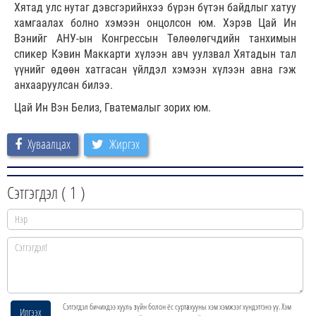
Хятад улс нутаг дэвсгэрийнхээ бүрэн бүтэн байдлыг хатуу
хамгаалах болно хэмээн онцолсон юм. Хэрэв Цай Ин
Вэнийг АНУ-ын Конгрессын Төлөөлөгчдийн танхимын
спикер Кэвин Маккарти хүлээн авч уулзвал Хятадын тал
үүнийг өдөөн хатгасан үйлдэл хэмээн хүлээн авна гэж
анхааруулсан билээ.
Цай Ин Вэн Белиз, Гватемалыг зорих юм.
Хуваалцах
Жиргэх
Сэтгэгдэл (
1
)
Сэтгэгдэл бичихдээ хууль зүйн болон ёс суртахууны хэм хэмжээг хүндэтгэнэ үү. Хэм
Илгээх