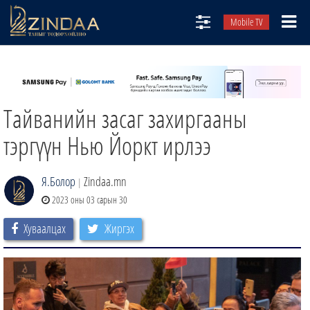
Mobile TV
НИЙТЛЭЛЧИД
ТВ8
Тайванийн засаг захиргааны
ӨГЛӨӨНИЙ СОНИН
АУДИО ЗОХИОЛ
тэргүүн Нью Йоркт ирлээ
ЗИНДАА СЭТГҮҮЛ
Я.Болор
Zindaa.mn
|
2023 оны 03 сарын 30
Хуваалцах
Жиргэх