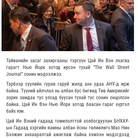
Тайванийн засаг захиргааны тэргүүн Цай Ин Вэн лхагва
гарагт Нью Йорк хотод ирсэн тухай “The Wall Street
Journal” сонин мэдээлжээ.
Тэрбээр сүүлийн гурав гаруй жилд анх удаа АНУ-д ирж
байна. Түүний айлчлал нь албан бус бөгөөд Төв Америкийг
зорих замдаа тус улсад буусан тухай тус сонин онцолсон
байна. Цай Ин Вэн Нью Йорк хотод баасан гараг хүртэл
байх юм.
Цай Ин Вэний гадаад томилолттой холбогдуулан БНХАУ-
ын Гадаад хэргийн яамны албан ёсны төлөөлөгч Мао Нин
Бээжин анхааралтай ажиглаж байна хэмээн мэдэгдээд