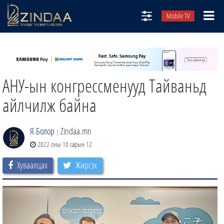
Mobile TV
НИЙТЛЭЛЧИД
ТВ8
АНУ-ын конгрессменууд Тайваньд
ӨГЛӨӨНИЙ СОНИН
АУДИО ЗОХИОЛ
айлчилж байна
ЗИНДАА СЭТГҮҮЛ
Я.Болор
Zindaa.mn
|
2022 оны 10 сарын 12
Хуваалцах
Жиргэх