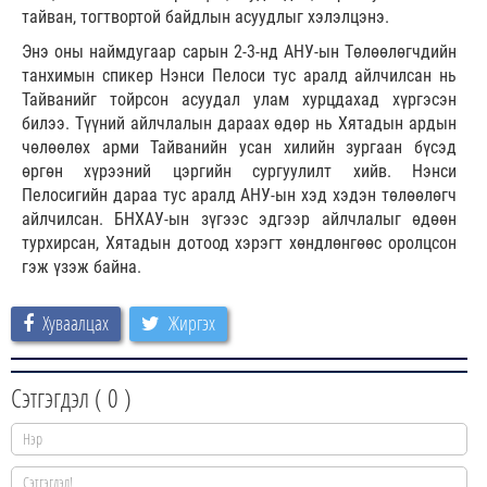
тайван, тогтвортой байдлын асуудлыг хэлэлцэнэ.
Энэ оны наймдугаар сарын 2-3-нд АНУ-ын Төлөөлөгчдийн
танхимын спикер Нэнси Пелоси тус аралд айлчилсан нь
Тайванийг тойрсон асуудал улам хурцдахад хүргэсэн
билээ. Түүний айлчлалын дараах өдөр нь Хятадын ардын
чөлөөлөх арми Тайванийн усан хилийн зургаан бүсэд
өргөн хүрээний цэргийн сургуулилт хийв. Нэнси
Пелосигийн дараа тус аралд АНУ-ын хэд хэдэн төлөөлөгч
айлчилсан. БНХАУ-ын зүгээс эдгээр айлчлалыг өдөөн
турхирсан, Хятадын дотоод хэрэгт хөндлөнгөөс оролцсон
гэж үзэж байна.
Хуваалцах
Жиргэх
Сэтгэгдэл (
0
)