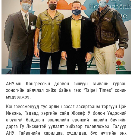
АНУ-ын Конгрессын дөрвөн гишүүн Тайвань гурван
хоногийн айлчлал хийж байна гэж “Taipei Times” сонин
мэдээлжээ.
Конгрессменууд тус арлын засаг захиргааны тэргүүн Цай
Инвэнь, Гадаад хэргийн сайд Жозеф У болон Үндэсний
аюулгүй байдлын зөвлөлийн ерөнхий нарийн бичгийн
дарга Гу Лисюнтэй уулзалт хийхээр төлөвлөжээ. Талууд
АНУ, Тайванийн харилцаа, худалдаа, бүс нутгийн энх