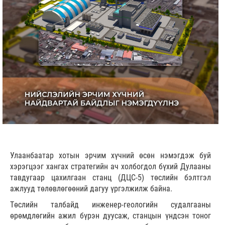
Улаанбаатар хотын эрчим хүчний өсөн нэмэгдэж буй
хэрэгцээг хангах стратегийн ач холбогдол бүхий Дулааны
тавдугаар цахилгаан станц (ДЦС-5) төслийн бэлтгэл
ажлууд төлөвлөгөөний дагуу үргэлжилж байна.
Төслийн талбайд инженер-геологийн судалгааны
өрөмдлөгийн ажил бүрэн дуусаж, станцын үндсэн тоног