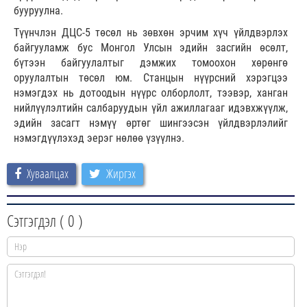
бууруулна.
Түүнчлэн ДЦС-5 төсөл нь зөвхөн эрчим хүч үйлдвэрлэх
байгууламж бус Монгол Улсын эдийн засгийн өсөлт,
бүтээн байгуулалтыг дэмжих томоохон хөрөнгө
оруулалтын төсөл юм. Станцын нүүрсний хэрэгцээ
нэмэгдэх нь дотоодын нүүрс олборлолт, тээвэр, ханган
нийлүүлэлтийн салбаруудын үйл ажиллагааг идэвхжүүлж,
эдийн засагт нэмүү өртөг шингээсэн үйлдвэрлэлийг
нэмэгдүүлэхэд эерэг нөлөө үзүүлнэ.
Хуваалцах
Жиргэх
Сэтгэгдэл (
0
)