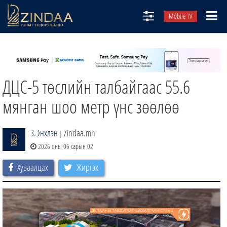
Mobile TV
НИЙТЛЭЛЧИД
ТВ8
ДЦС-5 төслийн талбайгаас 55.6
ӨГЛӨӨНИЙ СОНИН
АУДИО ЗОХИОЛ
мянган шоо метр үнс зөөлөө
ЗИНДАА СЭТГҮҮЛ
З.Энхлэн
Zindaa.mn
|
2026 оны 06 сарын 02
Хуваалцах
Жиргэх