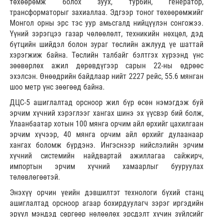
төхөөрөмж болох зуух, турбин, генератор,
трансформаторыг захиаллаа. Эдгээр тоног төхөөрөмжийг
Монгол орны эрс тэс уур амьсгалд нийцүүлэн сонгожээ.
Үүний зэрэгцээ газар чөлөөлөлт, техникийн нөхцөл, дэд
бүтцийн шийдэл болон зураг төслийн ажлууд үе шаттай
хэрэгжиж байна. Төслийн талбайг бэлтгэх хүрээнд үнс
зөөвөрлөх ажил дөрөвдүгээр сарын 22-ны өдрөөс
эхэлсэн. Өнөөдрийн байдлаар нийт 2227 рейс, 55.6 мянган
шоо метр үнс зөөгөөд байна.
ДЦС-5 ашиглалтад орсноор жил бүр өсөн нэмэгдэж буй
эрчим хүчний хэрэглээг хангах шинэ эх үүсвэр бий болж,
Улаанбаатар хотын 100 мянга орчим айл өрхийг цахилгаан
эрчим хүчээр, 40 мянга орчим айл өрхийг дулаанаар
хангах боломж бүрдэнэ. Ингэснээр нийслэлийн эрчим
хүчний системийн найдвартай ажиллагаа сайжирч,
импортын эрчим хүчний хамаарлыг бууруулах
төлөвлөгөөтэй.
Энэхүү орчин үеийн дэвшилтэт технологи бүхий станц
ашиглалтад орсноор агаар бохирдуулагч зэрэг иргэдийн
эрүүл мэндэд сөргөөр нөлөөлөх эрсдэлт хүчин зүйлсийг