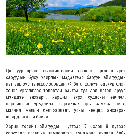
Цаг уур орчны шинжилгээний газраас гаргасан ирэх
саруудын буюу улирлын мэдээгээр баруун аймгуудын
нутгаар хур тунадас харьцангуй бага, халуун өдрүүд олон
хоног үргэлжлэх төлөвтэй байгаа тул ард иргэд эрүүл
мэнддээ анхаарч, харшил, зүрх судасны өвчлөл,
наршилтаас урьдчилан сэргийлэх арга хэмжээ авах,
малчид малын бэлчээрлэлт, усны нөөцөд анхаарах
шаардлагатай байна.
Харин төвийн аймгуудын нутгаар 7 болон 8 дугаар
саруудад агаарын температур дунджаас дулаан байх