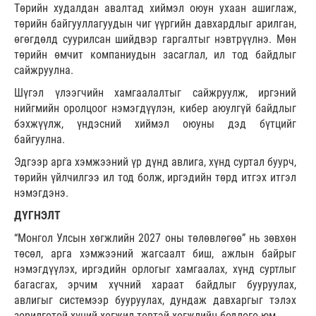
Төрийн худалдан авалтад хиймэл оюун ухаан ашиглаж,
төрийн байгууллагуудын чиг үүргийн давхардлыг арилган,
өгөгдөлд суурилсан шийдвэр гаргалтыг нэвтрүүлнэ. Мөн
төрийн өмчит компаниудын засаглал, ил тод байдлыг
сайжруулна.
Шүгэл үлээгчийн хамгаалалтыг сайжруулж, иргэний
нийгмийн оролцоог нэмэгдүүлэн, кибер аюулгүй байдлыг
бэхжүүлж, үндэсний хиймэл оюуны дэд бүтцийг
байгуулна.
Эдгээр арга хэмжээний үр дүнд авлига, хүнд суртал буурч,
төрийн үйлчилгээ ил тод болж, иргэдийн төрд итгэх итгэл
нэмэгдэнэ.
ДҮГНЭЛТ
“Монгол Улсын хөгжлийн 2027 оны төлөвлөгөө” нь зөвхөн
төсөл, арга хэмжээний жагсаалт биш, ажлын байрыг
нэмэгдүүлэх, иргэдийн орлогыг хамгаалах, хүнд суртлыг
багасгах, эрчим хүчний хараат байдлыг бууруулах,
авлигыг системээр бууруулах, дундаж давхаргыг тэлэх
зорилготой хүний хөгжил төвтэй хөгжлийн бодлого юм.