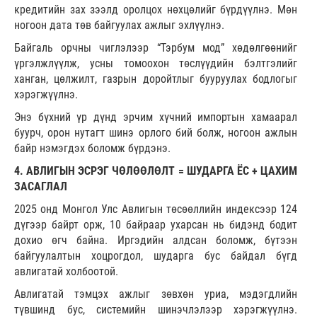
кредитийн зах зээлд оролцох нөхцөлийг бүрдүүлнэ. Мөн
ногоон дата төв байгуулах ажлыг эхлүүлнэ.
Байгаль орчны чиглэлээр “Тэрбум мод” хөдөлгөөнийг
үргэлжлүүлж, усны томоохон төслүүдийн бэлтгэлийг
ханган, цөлжилт, газрын доройтлыг бууруулах бодлогыг
хэрэгжүүлнэ.
Энэ бүхний үр дүнд эрчим хүчний импортын хамаарал
буурч, орон нутагт шинэ орлого бий болж, ногоон ажлын
байр нэмэгдэх боломж бүрдэнэ.
4. АВЛИГЫН ЭСРЭГ ЧӨЛӨӨЛӨЛТ = ШУДАРГА ЁС + ЦАХИМ
ЗАСАГЛАЛ
2025 онд Монгол Улс Авлигын төсөөллийн индексээр 124
дүгээр байрт орж, 10 байраар ухарсан нь бидэнд бодит
дохио өгч байна. Иргэдийн алдсан боломж, бүтээн
байгуулалтын хоцрогдол, шударга бус байдал бүгд
авлигатай холбоотой.
Авлигатай тэмцэх ажлыг зөвхөн уриа, мэдэгдлийн
түвшинд бус, системийн шинэчлэлээр хэрэгжүүлнэ.