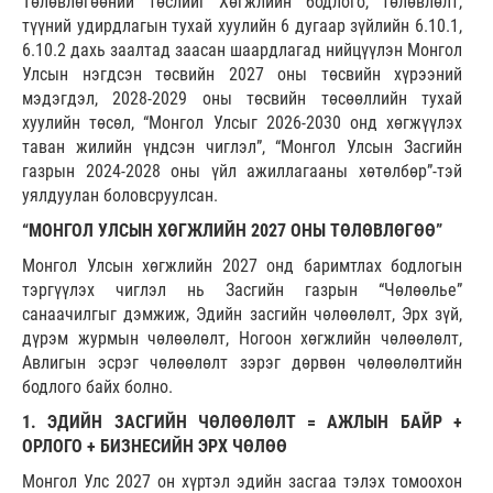
Төлөвлөгөөний төслийг Хөгжлийн бодлого, төлөвлөлт,
түүний удирдлагын тухай хуулийн 6 дугаар зүйлийн 6.10.1,
6.10.2 дахь заалтад заасан шаардлагад нийцүүлэн Монгол
Улсын нэгдсэн төсвийн 2027 оны төсвийн хүрээний
мэдэгдэл, 2028-2029 оны төсвийн төсөөллийн тухай
хуулийн төсөл, “Монгол Улсыг 2026-2030 онд хөгжүүлэх
таван жилийн үндсэн чиглэл”, “Монгол Улсын Засгийн
газрын 2024-2028 оны үйл ажиллагааны хөтөлбөр”-тэй
уялдуулан боловсруулсан.
“МОНГОЛ УЛСЫН ХӨГЖЛИЙН 2027 ОНЫ ТӨЛӨВЛӨГӨӨ”
Монгол Улсын хөгжлийн 2027 онд баримтлах бодлогын
тэргүүлэх чиглэл нь Засгийн газрын “Чөлөөлье”
санаачилгыг дэмжиж, Эдийн засгийн чөлөөлөлт, Эрх зүй,
дүрэм журмын чөлөөлөлт, Ногоон хөгжлийн чөлөөлөлт,
Авлигын эсрэг чөлөөлөлт зэрэг дөрвөн чөлөөлөлтийн
бодлого байх болно.
1. ЭДИЙН ЗАСГИЙН ЧӨЛӨӨЛӨЛТ = АЖЛЫН БАЙР +
ОРЛОГО + БИЗНЕСИЙН ЭРХ ЧӨЛӨӨ
Монгол Улс 2027 он хүртэл эдийн засгаа тэлэх томоохон