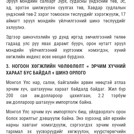
Эрүүл мэндийн салбарт Зүрх, судасны үндэсний төв, Эс,
эд, эрхтэн шилжүүлэн суулгах төв, Хавдар судлалын
үндэсний төв-2 зэрэг томоохон төслүүдийг хэрэгжүүлж, 17
аймагт эрүүл мэндийн үйлчилгээний шинэ төслүүдийг
эхлүүлнэ.
Эдгээр шинэчлэлийн үр дүнд иргэд эмчилгээний төлөө
гадаад улс руу явах дарамт буурч, орон нутагт эрүүл
мэндийн үйлчилгээний хүртээмж нэмэгдэн, хүний
хөгжлийн индекс өсөх нөхцөл бүрдэнэ.
3. НОГООН ХӨГЖЛИЙН ЧӨЛӨӨЛӨЛТ = ЭРЧИМ ХҮЧНИЙ
ХАРААТ БУС БАЙДАЛ + ШИНЭ ОРЛОГО
Монгол Улс нар, салхи, байгалийн арвин нөөцтэй атлаа
эрчим хүч, шатахууны хараат байдалд байдаг. Жил бүр
200 сая ам.доллароор цахилгаан, 2.2 тэрбум
ам.доллароор шатахуун импортолж байна.
Монгол Улс эрчим хүч импортлогч биш, үйлдвэрлэгч орон
болох зорилтыг дэвшүүлж байна. Энэ хүрээнд айл өрхийн
нарны хавтанг нэмэгдүүлж, сэргээгдэх эрчим хүчний
тархмал эх үүсвэрүүдийг хөгжүүлэн, нүүрстөрөгчийн