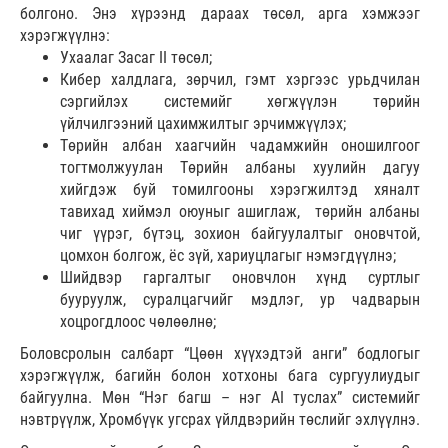
болгоно. Энэ хүрээнд дараах төсөл, арга хэмжээг
хэрэгжүүлнэ:
Ухаалаг Засаг II төсөл;
Кибер халдлага, зөрчил, гэмт хэргээс урьдчилан
сэргийлэх системийг хөгжүүлэн төрийн
үйлчилгээний цахимжилтыг эрчимжүүлэх;
Төрийн албан хаагчийн чадамжийн оношилгоог
тогтмолжуулан Төрийн албаны хуулийн дагуу
хийгдэж буй томилгооны хэрэгжилтэд хяналт
тавихад хиймэл оюуныг ашиглаж, төрийн албаны
чиг үүрэг, бүтэц, зохион байгуулалтыг оновчтой,
цомхон болгож, ёс зүй, хариуцлагыг нэмэгдүүлнэ;
Шийдвэр гаргалтыг оновчлон хүнд суртлыг
бууруулж, суралцагчийг мэдлэг, ур чадварын
хоцрогдлоос чөлөөлнө;
Боловсролын салбарт “Цөөн хүүхэдтэй анги” бодлогыг
хэрэгжүүлж, багийн болон хотхоны бага сургуулиудыг
байгуулна. Мөн “Нэг багш – нэг AI туслах” системийг
нэвтрүүлж, Хромбүүк угсрах үйлдвэрийн төслийг эхлүүлнэ.