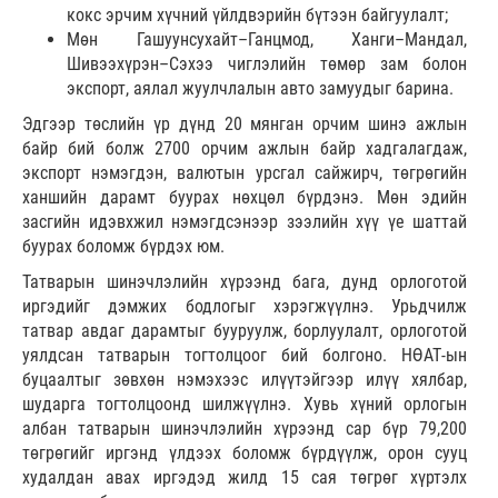
кокс эрчим хүчний үйлдвэрийн бүтээн байгуулалт;
Мөн Гашуунсухайт–Ганцмод, Ханги–Мандал,
Шивээхүрэн–Сэхээ чиглэлийн төмөр зам болон
экспорт, аялал жуулчлалын авто замуудыг барина.
Эдгээр төслийн үр дүнд 20 мянган орчим шинэ ажлын
байр бий болж 2700 орчим ажлын байр хадгалагдаж,
экспорт нэмэгдэн, валютын урсгал сайжирч, төгрөгийн
ханшийн дарамт буурах нөхцөл бүрдэнэ. Мөн эдийн
засгийн идэвхжил нэмэгдсэнээр зээлийн хүү үе шаттай
буурах боломж бүрдэх юм.
Татварын шинэчлэлийн хүрээнд бага, дунд орлоготой
иргэдийг дэмжих бодлогыг хэрэгжүүлнэ. Урьдчилж
татвар авдаг дарамтыг бууруулж, борлуулалт, орлоготой
уялдсан татварын тогтолцоог бий болгоно. НӨАТ-ын
буцаалтыг зөвхөн нэмэхээс илүүтэйгээр илүү хялбар,
шударга тогтолцоонд шилжүүлнэ. Хувь хүний орлогын
албан татварын шинэчлэлийн хүрээнд сар бүр 79,200
төгрөгийг иргэнд үлдээх боломж бүрдүүлж, орон сууц
худалдан авах иргэдэд жилд 15 сая төгрөг хүртэлх