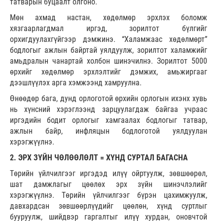
татварын буцаалт олгоно.
Мөн ахмад настан, хөдөлмөр эрхлэх боломж
хязгаарлагдмал иргэд, зорилтот бүлгийг
орхигдуулахгүйгээр дэмжинэ. “Халамжаас хөдөлмөрт”
бодлогыг ажлын байртай уялдуулж, зорилтот халамжийг
амьдралын чанартай холбон шинэчилнэ. Зорилтот 5000
өрхийг хөдөлмөр эрхлэлтийг дэмжих, амьжиргааг
дээшлүүлэх арга хэмжээнд хамруулна.
Өнөөдөр бага, дунд орлоготой өрхийн орлогын ихэнх хувь
нь хүнсний хэрэглээнд зарцуулагдаж байгаа учраас
иргэдийн бодит орлогыг хамгаалах бодлогыг татвар,
ажлын байр, инфляцын бодлоготой уялдуулан
хэрэгжүүлнэ.
2. ЭРХ ЗҮЙН ЧӨЛӨӨЛӨЛТ = ХҮНД СУРТАЛ БАГАСНА
Төрийн үйлчилгээг иргэдэд илүү ойртуулж, зөвшөөрөл,
шат дамжлагыг цөөлөх эрх зүйн шинэчлэлийг
хэрэгжүүлнэ. Төрийн үйлчилгээг бүрэн цахимжуулж,
давхардсан зөвшөөрлүүдийг цөөлөн, хүнд суртлыг
бууруулж, шийдвэр гаргалтыг илүү хурдан, оновчтой