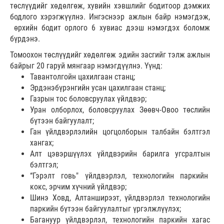
төслүүдийг хөдөлгөж, хувийн хэвшлийг бодитоор дэмжих
бодлого хэрэгжүүлнэ. Ингэснээр ажлын байр нэмэгдэж,
өрхийн бодит орлого 6 хувиас дээш нэмэгдэх боломж
бүрдэнэ.
Томоохон төслүүдийг хөдөлгөж эдийн засгийг тэлж ажлын
байрыг 20 гаруй мянгаар нэмэгдүүлнэ. Үүнд:
Тавантолгойн цахилгаан станц;
Эрдэнэбүрэнгийн усан цахилгаан станц;
Газрын тос боловсруулах үйлдвэр;
Уран олборлох, боловсруулах Зөөвч-Овоо төслийн
бүтээн байгуулалт;
Ган үйлдвэрлэлийн цогцолборын талбайн бэлтгэл
хангах;
Алт цэвэршүүлэх үйлдвэрийн барилга угсралтын
бэлтгэл;
“Гэрэлт говь" үйлдвэрлэл, технологийн паркийн
кокс, эрчим хүчний үйлдвэр;
Шинэ Ховд, Алтанширээт, үйлдвэрлэл технологийн
паркийн бүтээн байгуулалтыг үргэлжлүүлэх;
Багануур үйлдвэрлэл, технологийн паркийн хагас