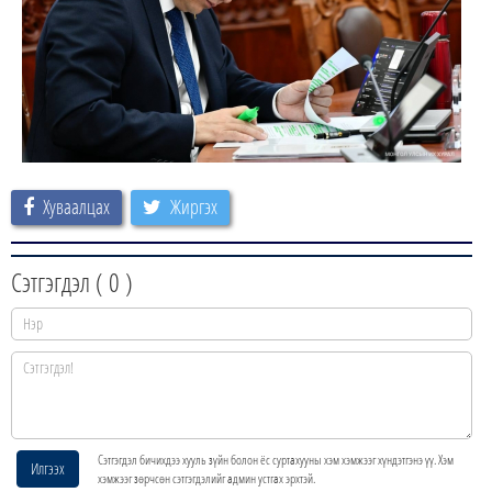
Хуваалцах
Жиргэх
Сэтгэгдэл (
0
)
Сэтгэгдэл бичихдээ хууль зүйн болон ёс суртахууны хэм хэмжээг хүндэтгэнэ үү. Хэм
Илгээх
хэмжээг зөрчсөн сэтгэгдэлийг админ устгах эрхтэй.