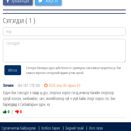
Хуваалцах
Жиргэх
Сэтгэгдэл (
1
)
Сэтгэгдэл бичихдээ хууль зүйн болон ёс суртахууны хэм хэмжээг хүндэтгэнэ үү. Хэм
Илгээх
хэмжээг зөрчсөн сэтгэгдэлийг админ устгах эрхтэй.
Зочин
(66.181.178.50)
2026 оны 06 сарын 03
Хэдэн бөх тэжээдэг л газар ш дээ, спортын хороо гэхэд ичмээр багийн спортоор
оргүй хоосон, хөлбөмбөг, сагс, волейболоор түй ч үгүй байж спорт хороо гэх, бөх
барилдаад л Сүхбаатарын одон, кк
0
|
0
Сурталчилгаа байршуулах
Холбоо барих
Бидний тухай
Лого татах