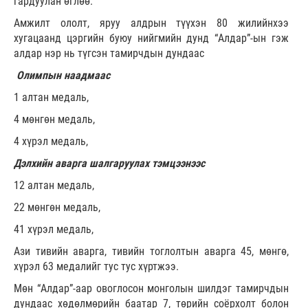
гардуулан өглөө.
Амжилт ололт, яруу алдрын түүхэн 80 жилийнхээ
хугацаанд цэргийн буюу нийгмийн дунд “Алдар”-ын гэж
алдар нэр нь түгсэн тамирчдын дундаас
Олимпын наадмаас
1 алтан медаль,
4 мөнгөн медаль,
4 хүрэл медаль,
Дэлхийн аварга шалгаруулах тэмцээнээс
12 алтан медаль,
22 мөнгөн медаль,
41 хүрэл медаль,
Ази тивийн аварга, тивийн тоглолтын аварга 45, мөнгө,
хүрэл 63 медалийг тус тус хүртжээ.
Мөн “Алдар”-аар овоглосон монголын шилдэг тамирчдын
дундаас хөдөлмөрийн баатар 7, төрийн соёрхолт болон