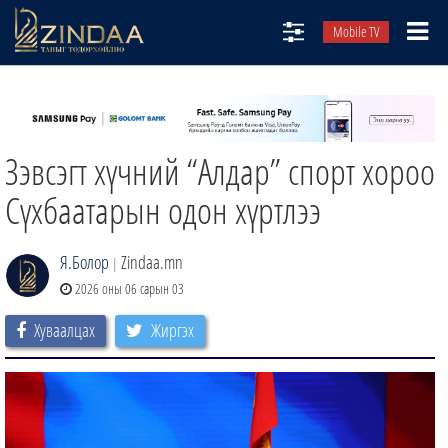
Mobile TV
НИЙТЛЭЛЧИД
ТВ8
Зэвсэгт хүчний “Алдар” спорт хороо
ӨГЛӨӨНИЙ СОНИН
АУДИО ЗОХИОЛ
Сүхбаатарын одон хүртлээ
ЗИНДАА СЭТГҮҮЛ
Я.Болор
Zindaa.mn
|
2026 оны 06 сарын 03
Хуваалцах
Жиргэх