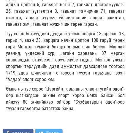
ардын цолтон 6, гавьяат багш 7, гавьяат дасгалжуулагч
25, гавьяат зүтгэлтэн 3, гавьяат тамирчин 71, гавьяат
нисгэгч, гавьяат хуульч, үйлчилгээний гавьяат ажилтан,
гавьяат эмч, гавьяат жүжигчин төрөн гарсан.
Түүнчлэн бөхчүүдийн дундаас улсын аварга 13, арслан 18,
гарьд 4, заан 23, харцага начин цолтон 100 гаруй төрөн
гарч Монгол түмний бахархал омогшил болсон Манлай
уяачид, үндэсний сур, шагайн харвааны 37 мэргэн
харваачдыг эгнээсээ төрүүлснээс гадна, Монгол улсын
спортын төрлүүдийн дээд амжилтыг давхардсан тоогоор
1719 удаа шинэчлэн тогтоосон түүхэн гавьяаны эзэн
“Алдар” спорт хороо юм.
Өмнө нь тус хороо “Цэргийн гавьяаны улаан тугийн одон”-
оор шагнагдсан анхны спорт хороо болж байсан бол
ийнхүү 80 жилийнхээ ойгоор “Сүхбаатарын одон”-оор
түүхэн гавьяагаа бататгаж байна.