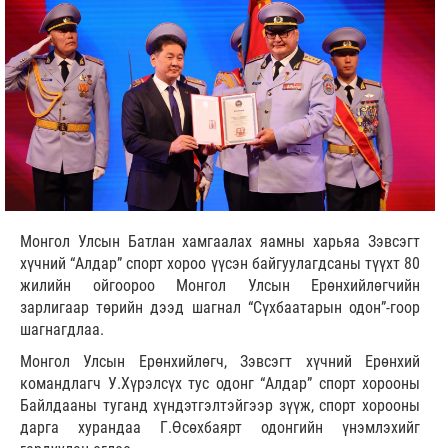
Монгол Улсын Батлан хамгаалах яамны харьяа Зэвсэгт
хүчний “Алдар” спорт хороо үүсэн байгуулагдсаны түүхт 80
жилийн ойгоороо Монгол Улсын Ерөнхийлөгчийн
зарлигаар төрийн дээд шагнал “Сүхбаатарын одон”-гоор
шагнагдлаа.
Монгол Улсын Ерөнхийлөгч, Зэвсэгт хүчний Ерөнхий
командлагч У.Хүрэлсүх тус одонг “Алдар” спорт хорооны
Байлдааны туганд хүндэтгэлтэйгээр зүүж, спорт хорооны
дарга хурандаа Г.Өсөхбаярт одонгийн үнэмлэхийг