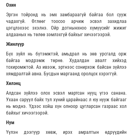
Охин
Эргэн тойронд нь эмх замбараагүй байгаа бол сууж
чадахгүй. Өглөөг тоосоо арчиж эсвэл захидлаа
цэгцлэхээс эхэлнэ. Ойр дотнынхноо хүмүүсийг жижиг
алдааных нь төлөө зэмлэхгүй байхыг хичээгээрэй.
Жинлүүр
Бүх зүйл нь бүтэмжтэй, амьдрал нь зөв урсгалд орж
байгаа мэдрэмж төрнө. Худалдан авалт хийхэд
тохиромжтой. Аз ивээж, эртнээс сонирхож байсан зүйлээ
хямдралтай авна. Бусдын маргаанд оролцох хэрэггүй.
Хилэнц
Алдсан зүйлээ олох эсвэл мартсан нууц үгээ санана.
Ухаан саруул байх тул хүний царайнаас л юу нууж байгааг
нь мэднэ. Үдээс хойш хүн олноор цугларсан газраас хол
байхыг хичээгээрэй.
Нум
Үүлэн дээгүүр хөвж, ирэх амралтын өдрүүдийн