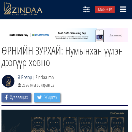
Mobile TV
НИЙТЛЭЛЧИД
ТВ8
ӨРНИЙН ЗУРХАЙ: Нумынхан үүлэн
ӨГЛӨӨНИЙ СОНИН
АУДИО ЗОХИОЛ
дээгүүр хөвнө
ЗИНДАА СЭТГҮҮЛ
Я.Болор
Zindaa.mn
|
2026 оны 06 сарын 02
Хуваалцах
Жиргэх