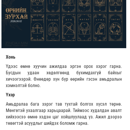
Хонь
Үдээс өмнө хуучин ажилдаа эргэн орох хэрэг гарна.
Бусдын удаан хөдөлгөөнд бухимдахгүй байхыг
хичээгээрэй. Өнөөдөр хүн бүр өөрийн гэсэн амьдралын
хэмнэлтэй болно.
Үхэр
Амьдралаа бага зэрэг тав тухтай болгох хүсэл төрнө.
Мөнгөтэй ухаалгаар харьцаарай. Тиймээс худалдан авалт
хийхээсээ өмнө хэдэн цаг хойшлуулаад үз. Ажил дээрээ
төвөгтэй асуудлыг шийдэх боломж гарна.