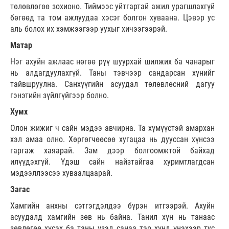
төлөвлөгөө зохионо. Тиймээс уйтгартай ажил урагшлахгүй
бөгөөд та том ажлуудаа хэсэг болгон хуваана. Цэвэр ус
аль болох их хэмжээгээр уухыг хичээгээрэй.
Матар
Нэг ахуйн ажлаас нөгөө рүү шуурхай шилжих ба чанарыг
нь алдагдуулахгүй. Таны тэвчээр сандарсан хүнийг
тайвшруулна. Санхүүгийн асуудал төлөвлөсний дагуу
гэнэтийн зүйлгүйгээр болно.
Хумх
Олон жижиг ч сайн мэдээ авчирна. Та хүмүүстэй амархан
хэл амаа олно. Хөргөгчөөсөө хугацаа нь дууссан хүнсээ
гаргаж хаяарай. Зам дээр болгоомжтой байхад
илүүдэхгүй. Үдэш сайн найзтайгаа хуримтлагдсан
мэдээллээсээ хуваалцаарай.
Загас
Хамгийн анхны сэтгэгдэлдээ бүрэн итгээрэй. Ахуйн
асуудалд хамгийн зөв нь байна. Танил хүн нь танаас
зөвлөгөө хүсэх ба таны үзэл санаа тэр хүнд үнэхээр тус