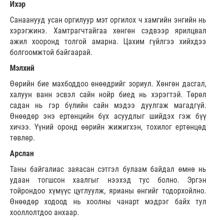
Ихэр
Санаанууд усан оргилуур мэт оргилох ч хамгийн энгийн нь
хэрэгжинэ. Хамтрагчтайгаа хөнгөн сэдвээр ярилцвал
ажил хооронд толгой амарна. Цахим гүйлгээ хийхдээ
болгоомжтой байгаарай.
Мэлхий
Өөрийн бие махбоддоо өнөөдрийг зориул. Хөнгөн дасгал,
халуун ванн эсвэл сайн нойр биед нь хэрэгтэй. Төрөл
садан нь гэр бүлийн сайн мэдээ дуулгаж магадгүй.
Өнөөдөр энэ ертөнцийн бүх асуудлыг шийдэх гэж бүү
хичээ. Үүний оронд өөрийн жижигхэн, тохилог ертөнцөд
төвлөр.
Арслан
Таны байгалиас заяасан сэтгэл булаам байдал өмнө нь
удаан тогшсон хаалгыг нээхэд тус болно. Эргэн
тойрондоо хүмүүс цуглуулж, ярианы өнгийг тодорхойлно.
Өнөөдөр ходоод нь хоолны чанарт мэдрэг байх тул
хооллолтдоо анхаар.