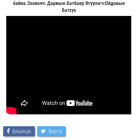
байна.Зохиолч: Дармын Батбаяр Өгүүлэгч:Ойдовын
Батсүх
Хуваалцах
Жиргэх