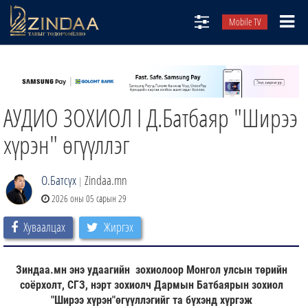
Mobile TV
НИЙТЛЭЛЧИД
ТВ8
АУДИО ЗОХИОЛ I Д.Батбаяр "Ширээ
ӨГЛӨӨНИЙ СОНИН
АУДИО ЗОХИОЛ
хүрэн" өгүүллэг
ЗИНДАА СЭТГҮҮЛ
О.Батсүх
Zindaa.mn
|
2026 оны 05 сарын 29
Хуваалцах
Жиргэх
Зиндаа.мн энэ удаагийн зохиолоор Монгол улсын төрийн
соёрхолт, СГЗ, нэрт зохиолч Дармын Батбаярын зохиол
"Ширээ хүрэн"өгүүллэгийг та бүхэнд хүргэж