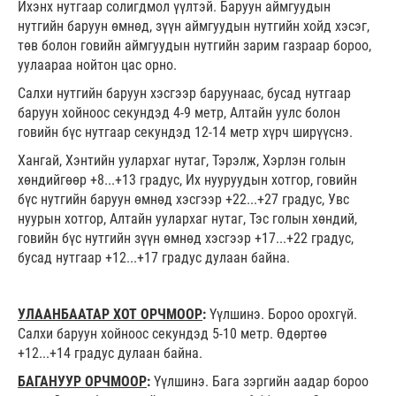
Ихэнх нутгаар солигдмол үүлтэй. Баруун аймгуудын
нутгийн баруун өмнөд, зүүн аймгуудын нутгийн хойд хэсэг,
төв болон говийн аймгуудын нутгийн зарим газраар бороо,
уулаараа нойтон цас орно.
Салхи нутгийн баруун хэсгээр баруунаас, бусад нутгаар
баруун хойноос секундэд 4-9 метр, Алтайн уулс болон
говийн бүс нутгаар секундэд 12-14 метр хүрч ширүүснэ.
Хангай, Хэнтийн уулархаг нутаг, Тэрэлж, Хэрлэн голын
хөндийгөөр +8...+13 градус, Их нууруудын хотгор, говийн
бүс нутгийн баруун өмнөд хэсгээр +22...+27 градус, Увс
нуурын хотгор, Алтайн уулархаг нутаг, Тэс голын хөндий,
говийн бүс нутгийн зүүн өмнөд хэсгээр +17...+22 градус,
бусад нутгаар +12...+17 градус дулаан байна.
УЛААНБААТАР ХОТ ОРЧМООР
:
Үүлшинэ. Бороо орохгүй.
Салхи баруун хойноос секундэд 5-10 метр. Өдөртөө
+12...+14 градус дулаан байна.
БАГАНУУР ОРЧМООР
:
Үүлшинэ. Бага зэргийн аадар бороо