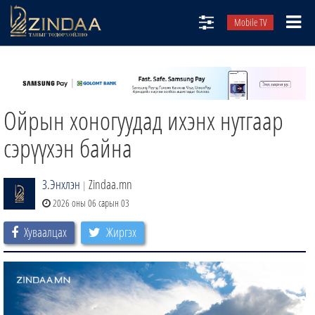
Mobile TV
НИЙТЛЭЛЧИД
ТВ8
Ойрын хоногуудад ихэнх нутгаар
ӨГЛӨӨНИЙ СОНИН
АУДИО ЗОХИОЛ
сэрүүхэн байна
ЗИНДАА СЭТГҮҮЛ
З.Энхлэн
Zindaa.mn
|
2026 оны 06 сарын 03
Хуваалцах
Жиргэх