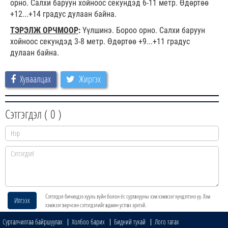
орно. Салхи баруун хойноос секундэд 6-11 метр. Өдөртөө
+12...+14 градус дулаан байна.
ТЭРЭЛЖ ОРЧМООР
:
Үүлшинэ. Бороо орно. Салхи баруун
хойноос секундэд 3-8 метр. Өдөртөө +9...+11 градус
дулаан байна.
Хуваалцах
Жиргэх
Сэтгэгдэл (
0
)
Сэтгэгдэл бичихдээ хууль зүйн болон ёс суртахууны хэм хэмжээг хүндэтгэнэ үү. Хэм
Илгээх
хэмжээг зөрчсөн сэтгэгдэлийг админ устгах эрхтэй.
Сурталчилгаа байршуулах
Холбоо барих
Бидний тухай
Лого татах