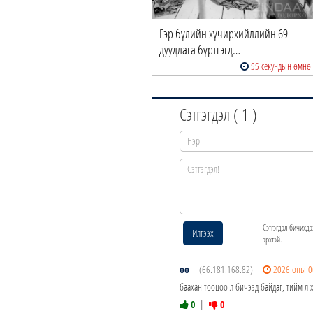
Гэр бүлийн хүчирхийллийн 69
дуудлага бүртгэгд…
55 секундын өмнө
Сэтгэгдэл (
1
)
Сэтгэгдэл бичихдэ
Илгээх
эрхтэй.
өө
(66.181.168.82)
2026 оны 0
баахан тооцоо л бичээд байдаг, тийм л х
0
|
0