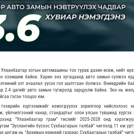
 Улаанбаатар хотын автомашины тоо гурав дахин өсөж, нийт өрх
ин эзэмшиж байна. Харин энэ хугацаанд авто замын сүлжээ ер
лгөөний хэт ачаалал үүсэх гол шалтгаан болжээ. Өнөөдрийн ба
р 2.4 цагийг авто замын түгжрэлд зарцуулж байна. Энэ нь жил
йгаа гэсэн тооцоо юм.
 тээврийн хүртээмжийг нэмэгдүүлэх зорилгоор нийслэлээс н
ж, үйлчилгээний чанар, стандартыг олон улсын түвшинд хүргэх 
ээнд “Улаанбаатар трам” төслийг 2025-2028 онд хэрэгжүү
угам “Зуслангийн бүсээс Сүхбаатарын талбай” чиглэлд 11 км уртт
ар шугам нь “Архивын ерөнхий газраас Сүхбаатарын талбай” чигл