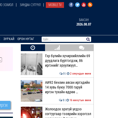
О ЗОХИОЛ
ЗИНДАА СЭТГҮҮЛ
MOBILE TV
БААСАН
2026.08.07
E
ЗУРХАЙ
ОРОН НУТАГ
Гэр бүлийн хүчирхийллийн 69
дуудлага бүртгэгдэж, 86
иргэнийг эрүүлжүүл…
0 |
2 секундын өмнө
АИ92 бензин авсан иргэдийн
14 хувь буюу 7000 гаруй
иргэн тухайн өдрөө …
0 |
16 минутын өмнө
ргэх
Жолоодох эрхгүй үедээ
согтуугаар тээврийн хэрэгсэл