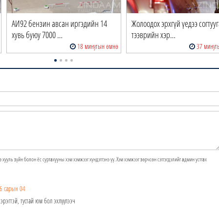
АИ92 бензин авсан иргэдийн 14
Жолоодох эрхгүй үедээ согтуу
хувь буюу 7000 …
тээврийн хэр…
18 минутын өмнө
37 минут
э хууль зүйн болон ёс суртахууны хэм хэмжээг хүндэтгэнэ үү. Хэм хэмжээг зөрчсөн сэтгэгдэлийг админ устгах
6 сарын 04
эрэгтэй, тустай юм бол эхлүүлээч