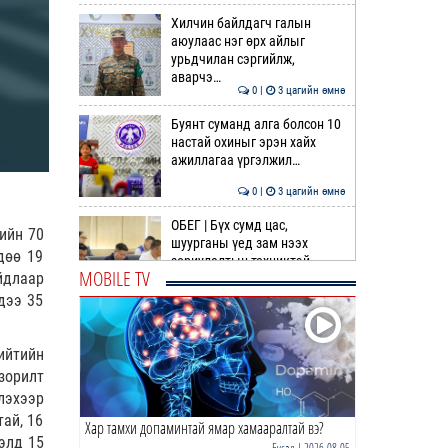
Хилчин байлдагч галын
аюулаас нэг өрх айлыг
урьдчилан сэргийлж,
аварчэ…
0 |
3 цагийн өмнө
Буянт суманд алга болсон 10
настай охиныг эрэн хайх
ажиллагаа үргэлжил…
0 |
3 цагийн өмнө
ОБЕГ | Бүх сумд цас,
ийн 70
шуурганы үед зам нээх
дөө 19
зориулалтын техниктэй
MOBILE TV
йдлаар
болсо…
0 |
3 цагийн өмнө
дээ 35
Өнөөдөр гурван дүүрэгт
ЦАХИЛГААН ХЯЗГААРЛАНА
ийтийн
зорилт
0 |
4 цагийн өмнө
лэхээр
ай, 16
Хар тамхи допаминтай ямар хамааралтай вэ?
Идэр, Тэс, Эг, Үүр голын
элд 15
хөндийгөөр дуу цахилгаантай
Бусад
| 2026-08-05