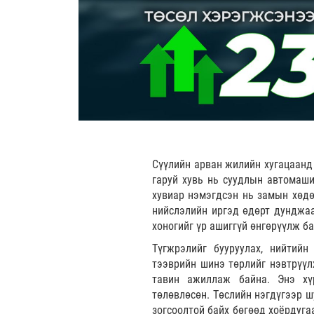
Сүүлийн арван жилийн хугацаанд
гаруй хувь нь суудлын автомаш
хувиар нэмэгдсэн нь замын хөдө
нийслэлийн иргэд өдөрт дунджаа
хоногийг үр ашиггүй өнгөрүүлж ба
Түгжрэлийг бууруулах, нийтийн
тээврийн шинэ төрлийг нэвтрүүл
тавин ажиллаж байна. Энэ хүр
төлөвлөсөн. Төслийн нэгдүгээр ш
зогсоолтой байх бөгөөд хоёрдуга