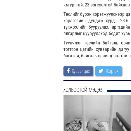
км урттай, 23 зогсоолтой байхаар
Төслийг бүрэн хэрэгжүүлснээр ца
хэрэгслийн дундаж хурд 23.6 
түгжрэлийг бууруулах, иргэдий
ялгарлыг бууруулахад бодит хувь
Түүнчлэн төслийн байгаль орчи
тогтсон цагийн хуваарийн дагуу
багатай, байгаль орчинд ээлтэй 
Хуваалцах
Жиргэх
ХОЛБООТОЙ МЭДЭЭ