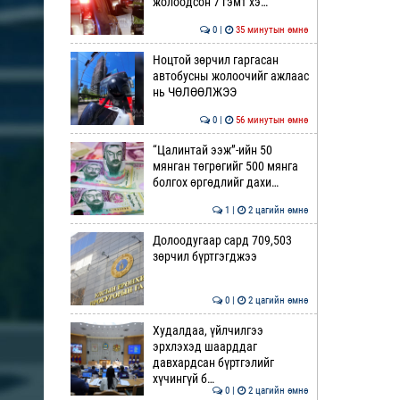
жолоодсон 7 гэмт хэ…
0 |
35 минутын өмнө
Ноцтой зөрчил гаргасан
автобусны жолоочийг ажлаас
нь ЧӨЛӨӨЛЖЭЭ
0 |
56 минутын өмнө
“Цалинтай ээж”-ийн 50
мянган төгрөгийг 500 мянга
болгох өргөдлийг дахи…
1 |
2 цагийн өмнө
Долоодугаар сард 709,503
зөрчил бүртгэгджээ
0 |
2 цагийн өмнө
Худалдаа, үйлчилгээ
эрхлэхэд шаарддаг
давхардсан бүртгэлийг
хүчингүй б…
0 |
2 цагийн өмнө