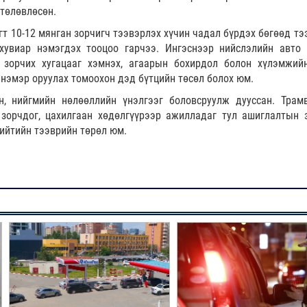
 төлөвлөсөн.
гт 10-12 мянган зорчигч тээвэрлэх хүчин чадал бүрдэх бөгөөд тэ
хувиар нэмэгдэх тооцоо гарчээ. Ингэснээр нийслэлийн авто
н зорчих хугацааг хэмнэх, агаарын бохирдол болон хүлэмжий
 нэмэр оруулах томоохон дэд бүтцийн төсөл болох юм.
н, нийгмийн нөлөөллийн үнэлгээг боловсруулж дууссан. Трам
 зорчдог, цахилгаан хөдөлгүүрээр ажилладаг тул ашиглалтын 
нийтийн тээврийн төрөл юм.