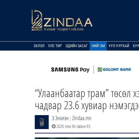
ЭХЛЭЛ
УЛС ТӨР
ЭДИЙН ЗАСАГ
НИЙГЭМ
УУЛ УУРХАЙ
ХУ
“Улаанбаатар трам” төсөл х
чадвар 23.6 хувиар нэмэгд
З.Энхлэн
Zindaa.mn
|
2026 оны 06 сарын 03