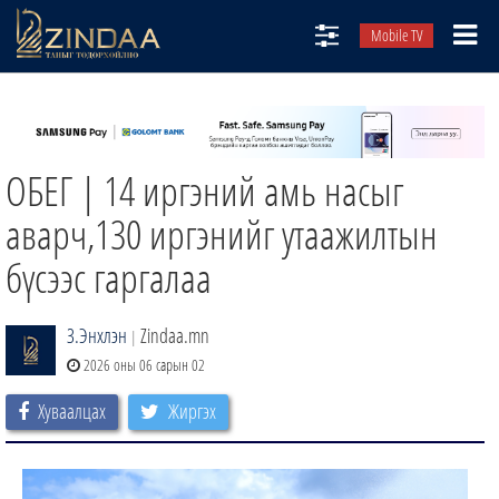
Mobile TV
НИЙТЛЭЛЧИД
ТВ8
ОБЕГ | 14 иргэний амь насыг
ӨГЛӨӨНИЙ СОНИН
АУДИО ЗОХИОЛ
аварч,130 иргэнийг утаажилтын
ЗИНДАА СЭТГҮҮЛ
бүсээс гаргалаа
З.Энхлэн
Zindaa.mn
|
2026 оны 06 сарын 02
Хуваалцах
Жиргэх