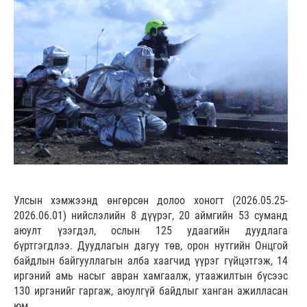
Улсын хэмжээнд өнгөрсөн долоо хоногт (2026.05.25-
2026.06.01) нийслэлийн 8 дүүрэг, 20 аймгийн 53 суманд
аюулт үзэгдэл, ослын 125 удаагийн дуудлага
бүртгэгдлээ. Дуудлагын дагуу төв, орон нутгийн Онцгой
байдлын байгууллагын алба хаагчид үүрэг гүйцэтгэж, 14
иргэний амь насыг авран хамгаалж, утаажилтын бүсээс
130 иргэнийг гаргаж, аюулгүй байдлыг ханган ажилласан
юм.