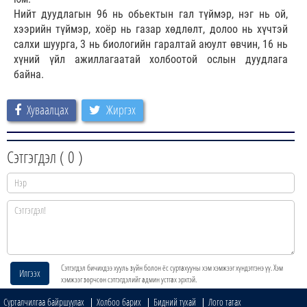
Нийт дуудлагын 96 нь обьектын гал түймэр, нэг нь ой,
хээрийн түймэр, хоёр нь газар хөдлөлт, долоо нь хүчтэй
салхи шуурга, 3 нь биологийн гаралтай аюулт өвчин, 16 нь
хүний үйл ажиллагаатай холбоотой ослын дуудлага
байна.
Хуваалцах
Жиргэх
Сэтгэгдэл (
0
)
Сэтгэгдэл бичихдээ хууль зүйн болон ёс суртахууны хэм хэмжээг хүндэтгэнэ үү. Хэм
Илгээх
хэмжээг зөрчсөн сэтгэгдэлийг админ устгах эрхтэй.
Сурталчилгаа байршуулах
Холбоо барих
Бидний тухай
Лого татах