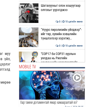
Шатахууныг олон хошуугаар
олгохыг үүрэгджээ
0 |
10 цагийн өмнө
“Нүүрс пиролизийн үйлдвэр”-
ийг төр, хувийн хэвшлийн
түншлэлээр хэрэгжү…
0 |
10 цагийн өмнө
өг муу
"COP17 ба COP31 хурлын
уялдаа нь Риогийн
в үйл,
конвенцийн хэрэгжилтийг
цэрлэг
MOBILE TV
ахиул…
этгэлд
0 |
11 цагийн өмнө
Монгол төрийн парадокс нь
т мөрөө
шатахуун
0 |
11 цагийн өмнө
Хар тамхи допаминтай ямар хамааралтай вэ?
Б.Пүрэвдагва: Найман
салбарын 103 үйлчилгээний
Бусад
| 2026-08-05