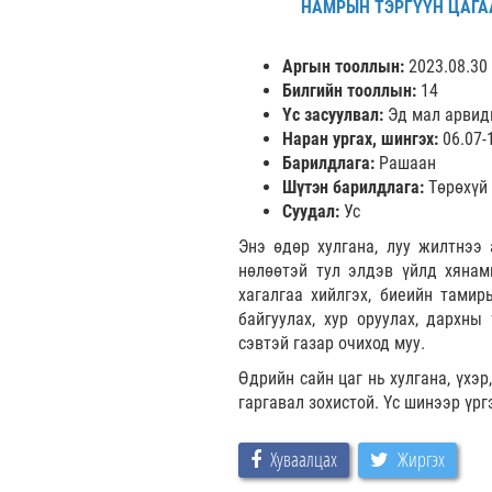
НАМРЫН ТЭРГҮҮН ЦАГАА
Аргын тооллын:
2023.08.30
Билгийн тооллын:
14
Үс засуулвал:
Эд мал арвид
Наран ургах, шингэх:
06.07-
Барилдлага:
Рашаан
Шүтэн барилдлага:
Төрөхү
Суудал:
Ус
Энэ өдөр хулгана, луу жилтнээ 
нөлөөтэй тул элдэв үйлд хянам
хагалгаа хийлгэх, биеийн тамиры
байгуулах, хур оруулах, дархны 
сэвтэй газар очиход муу.
Өдрийн сайн цаг нь хулгана, үхэр,
гаргавал зохистой. Үс шинээр үрг
Хуваалцах
Жиргэх