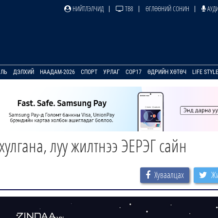
НИЙТЛЭЛЧИД
ТВ8
ӨГЛӨӨНИЙ СОНИН
АУДИ
УЛЬ
ДЭЛХИЙ
НААДАМ-2026
СПОРТ
УРЛАГ
COP17
ӨДРИЙН ХӨТӨЧ
LIFE STYL
улгана, луу жилтнээ ЭЕРЭГ сайн
Хуваалцах
Жи