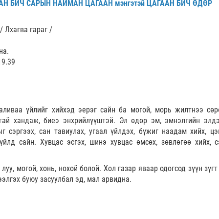
Н БИЧ САРЫН НАЙМАН ЦАГААН мэнгэтэй ЦАГААН БИЧ ӨДӨР
 / Лхагва гараг /
на.
19.39
й
аливаа үйлийг хийхэд эерэг сайн ба могой, морь жилтнээ сөр
гай хандаж, биеэ энхрийлүүштэй. Эл өдөр эм, эмнэлгийн элдэ
г сэргээх, сан тавиулах, угаал үйлдэх, бүжиг наадам хийх, цэ
үйлд сайн. Хувцас эсгэх, шинэ хувцас өмсөх, зөвлөгөө хийх, с
 луу, могой, хонь, нохой болой. Хол газар яваар одогсод зүүн зүг
ээлгэх буюу засуулбал эд, мал арвидна.