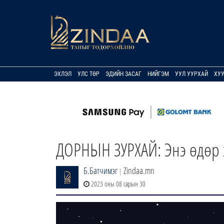
ЭХЛЭЛ
УЛС ТӨР
ЭДИЙН ЗАСАГ
НИЙГЭМ
УУЛ УУРХАЙ
ХУ
ДОРНЫН ЗУРХАЙ: Энэ өдөр х
Б.Батчимэг
Zindaa.mn
|
2023 оны 08 сарын 30