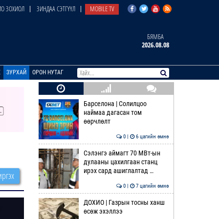
О ЗОХИОЛ
ЗИНДАА СЭТГҮҮЛ
MOBILE TV
БЯМБА
2026.08.08
E
ЗУРХАЙ
ОРОН НУТАГ
Барселона | Солилцоо
наймаа дагасан том
өөрчлөлт
0 |
6 цагийн өмнө
Сэлэнгэ аймагт 70 МВт-ын
дулааны цахилгаан станц
ирэх сард ашиглалтад …
ргэх
0 |
7 цагийн өмнө
ДОХИО | Газрын тосны ханш
өсөж эхэллээ