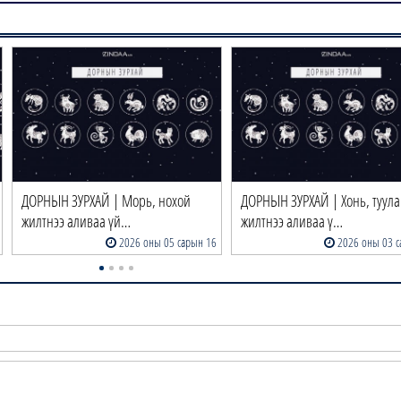
ДОРНЫН ЗУРХАЙ | Морь, нохой
ДОРНЫН ЗУРХАЙ | Хонь, туул
жилтнээ аливаа үй…
жилтнээ аливаа ү…
2026 оны 05 сарын 16
2026 оны 03 с