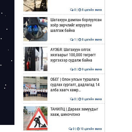
0 |
8 цагийн өмнө
Шатахуун дамлан борлуулсан
хоёр зөрчлийг илрүүлэн
шалгаж байна
1 |
8 цагийн өмнө
АҮЭБЯ: Шатахуун олгох
хязгаарыг 100,000 төгрөгт
хүргэхээр судалж байна
0 |
9 цагийн өмнө
ОБЕГ | Олон улсын туршлага
судлах сургалт, дадлагад 14
алба хаагч хамр…
0 |
9 цагийн өмнө
ТАНИЛЦ | Дараах замуудыг
хааж, шинэчлэнэ
0 |
10 цагийн өмнө