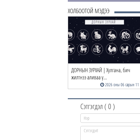
ХОЛБООТОЙ МЭДЭЭ
ДОРНЫН ЗУРХАЙ | Хулгана, бич
жилтнээ аливаа ү…
2026 оны 06 сарын 11
Сэтгэгдэл (
0
)