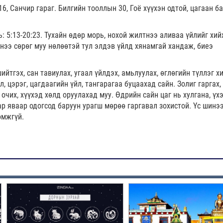
, Санчир гараг. Билгийн тооллын 30, Гоё хүүхэн одтой, цагаан б
ь: 5:13-20:23. Тухайн өдөр морь, нохой жилтнээ аливаа үйлийг хий
тнээ сөрөг муу нөлөөтэй тул элдэв үйлд хянамгай хандаж, биеэ
ийтгэх, сан тавиулах, угаал үйлдэх, амьлуулах, өглөгийн түллэг хи
, цэрэг, цагдаагийн үйл, тангарагаа буцаахад сайн. Золиг гаргах,
очих, хүүхэд хөлд оруулахад муу. Өдрийн сайн цаг нь хулгана, үхэр
зар яваар одогсод баруун урагш мөрөө гаргавал зохистой. Үс шинэ
омжгүй.