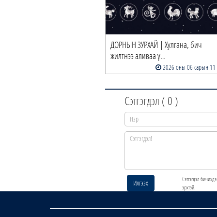
ДОРНЫН ЗУРХАЙ | Хулгана, бич
жилтнээ аливаа ү…
2026 оны 06 сарын 11
Сэтгэгдэл (
0
)
Сэтгэгдэл бичихдэ
Илгээх
эрхтэй.