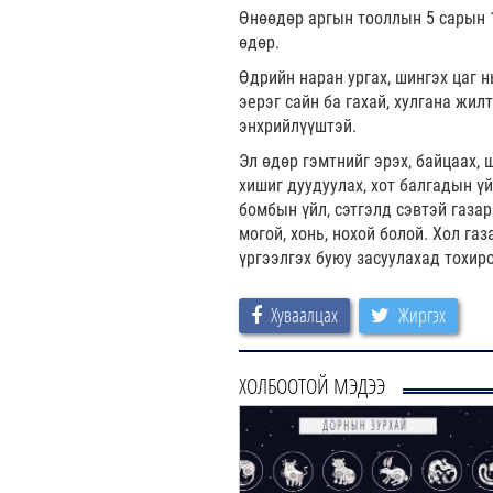
Өнөөдөр аргын тооллын 5 сарын 16
өдөр.
Өдрийн наран ургах, шингэх цаг н
эерэг сайн ба гахай, хулгана жил
энхрийлүүштэй.
Эл өдөр гэмтнийг эрэх, байцаах, ш
хишиг дуудуулах, хот балгадын үйл
бомбын үйл, сэтгэлд сэвтэй газар 
могой, хонь, нохой болой. Хол га
үргээлгэх буюу засуулахад тохир
Хуваалцах
Жиргэх
ХОЛБООТОЙ МЭДЭЭ