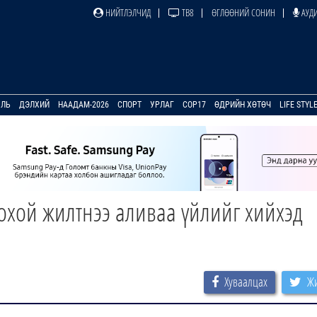
НИЙТЛЭЛЧИД
ТВ8
ӨГЛӨӨНИЙ СОНИН
АУДИ
УЛЬ
ДЭЛХИЙ
НААДАМ-2026
СПОРТ
УРЛАГ
COP17
ӨДРИЙН ХӨТӨЧ
LIFE STYL
хой жилтнээ аливаа үйлийг хийхэд
Хуваалцах
Жи