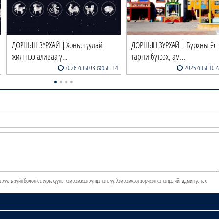
ДОРНЫН ЗУРХАЙ | Хонь, туулай
ДОРНЫН ЗУРХАЙ | Бурхны ёс 
жилтнээ аливаа ү…
тарни бүтээх, ам…
2026 оны 03 сарын 14
2025 оны 10 с
э хууль зүйн болон ёс суртахууны хэм хэмжээг хүндэтгэнэ үү. Хэм хэмжээг зөрчсөн сэтгэгдэлийг админ устгах