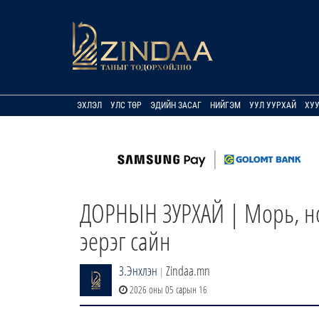
ЭХЛЭЛ
УЛС ТӨР
ЭДИЙН ЗАСАГ
НИЙГЭМ
УУЛ УУРХАЙ
ХУ
ДОРНЫН ЗУРХАЙ | Морь, но
эерэг сайн
З.Энхлэн
Zindaa.mn
|
2026 оны 05 сарын 16