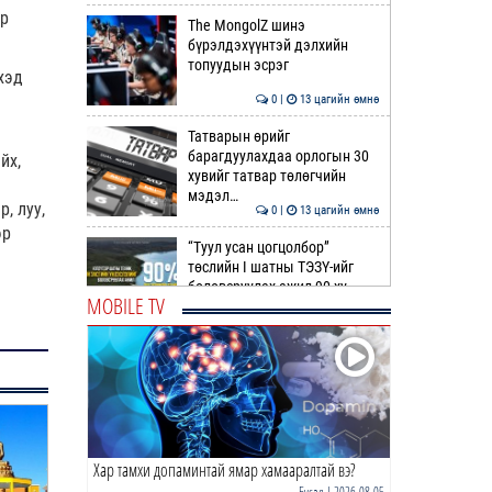
ар
The MongolZ шинэ
бүрэлдэхүүнтэй дэлхийн
топуудын эсрэг
хэд
0 |
13 цагийн өмнө
Татварын өрийг
барагдуулахдаа орлогын 30
йх,
хувийг татвар төлөгчийн
мэдэл…
, луу,
0 |
13 цагийн өмнө
эр
“Туул усан цогцолбор”
төслийн I шатны ТЭЗҮ-ийг
боловсруулах ажил 90 ху…
MOBILE TV
0 |
13 цагийн өмнө
Нийслэлийн иргэдийн
Төлөөлөгчдийн Хурлын
Ээлжит VIII хуралдаан
эхэллээ
0 |
14 цагийн өмнө
Хар тамхи допаминтай ямар хамааралтай вэ?
ТОО | Гадаад валютын нөөц
7.9 тэрбум ам.доллар давлаа
Бусад
| 2026-08-05