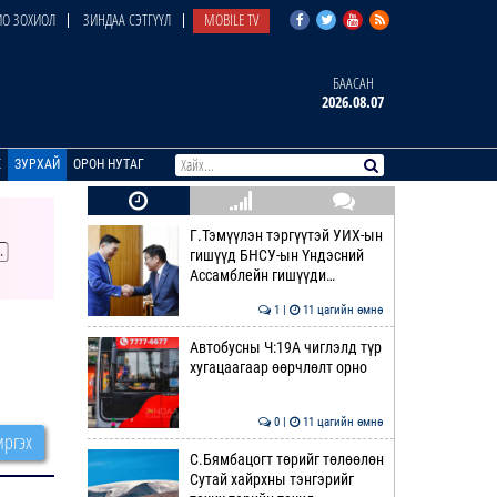
О ЗОХИОЛ
ЗИНДАА СЭТГҮҮЛ
MOBILE TV
БААСАН
2026.08.07
E
ЗУРХАЙ
ОРОН НУТАГ
Г.Тэмүүлэн тэргүүтэй УИХ-ын
гишүүд БНСУ-ын Үндэсний
Ассамблейн гишүүди…
1 |
11 цагийн өмнө
Автобусны Ч:19А чиглэлд түр
хугацаагаар өөрчлөлт орно
0 |
11 цагийн өмнө
ргэх
С.Бямбацогт төрийг төлөөлөн
Сутай хайрхны тэнгэрийг