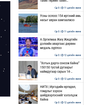
тахих төрийн тахил…
0 |
11 цагийн өмнө
Усны ослоос 154 иргэний амь
насыг авран хамгаалжээ
0 |
11 цагийн өмнө
А.Оргилмаа Жюү Жицүгийн
дэлхийн аваргаас дөрвөн
медаль хүртлээ
0 |
12 цагийн өмнө
“Хотын дарга сонсож байна”
150150 тусгай дугаарыг
наймдугаар сарын 14-…
0 |
12 цагийн өмнө
НИТХ | Иргэдийн өргөдөл,
гомдлыг хэрхэн
шийдвэрлэснийг хэлэлцэж
байна
0 |
12 цагийн өмнө