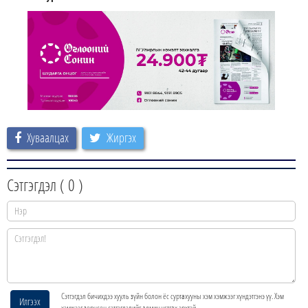
Хуваалцах
Жиргэх
Сэтгэгдэл (
0
)
Сэтгэгдэл бичихдээ хууль зүйн болон ёс суртахууны хэм хэмжээг хүндэтгэнэ үү. Хэм
Илгээх
хэмжээг зөрчсөн сэтгэгдэлийг админ устгах эрхтэй.