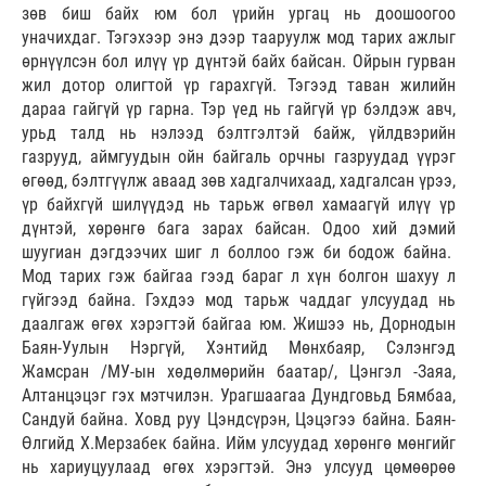
зөв биш байх юм бол үрийн ургац нь доошоогоо
уначихдаг. Тэгэхээр энэ дээр тааруулж мод тарих ажлыг
өрнүүлсэн бол илүү үр дүнтэй байх байсан. Ойрын гурван
жил дотор олигтой үр гарахгүй. Тэгээд таван жилийн
дараа гайгүй үр гарна. Тэр үед нь гайгүй үр бэлдэж авч,
урьд талд нь нэлээд бэлтгэлтэй байж, үйлдвэрийн
газрууд, аймгуудын ойн байгаль орчны газруудад үүрэг
өгөөд, бэлтгүүлж аваад зөв хадгалчихаад, хадгалсан үрээ,
үр байхгүй шилүүдэд нь тарьж өгвөл хамаагүй илүү үр
дүнтэй, хөрөнгө бага зарах байсан. Одоо хий дэмий
шуугиан дэгдээчих шиг л боллоо гэж би бодож байна.
Мод тарих гэж байгаа гээд бараг л хүн болгон шахуу л
гүйгээд байна. Гэхдээ мод тарьж чаддаг улсуудад нь
даалгаж өгөх хэрэгтэй байгаа юм. Жишээ нь, Дорнодын
Баян-Уулын Нэргүй, Хэнтийд Мөнхбаяр, Сэлэнгэд
Жамсран /МУ-ын хөдөлмөрийн баатар/, Цэнгэл -Заяа,
Алтанцэцэг гэх мэтчилэн. Урагшаагаа Дундговьд Бямбаа,
Сандуй байна. Ховд руу Цэндсүрэн, Цэцэгээ байна. Баян-
Өлгийд Х.Мерзабек байна. Ийм улсуудад хөрөнгө мөнгийг
нь хариуцуулаад өгөх хэрэгтэй. Энэ улсууд цөмөөрөө