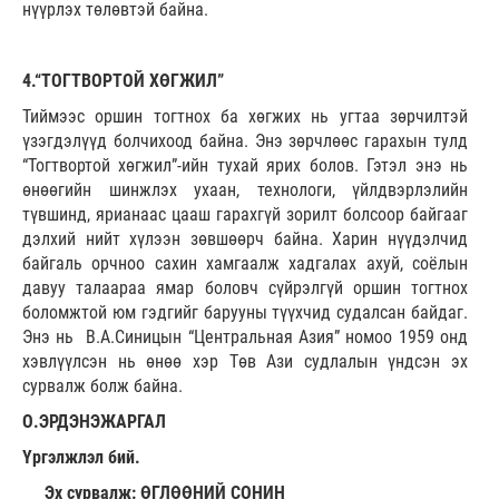
нүүрлэх төлөвтэй байна.
4.“ТОГТВОРТОЙ ХӨГЖИЛ”
Тиймээс оршин тогтнох ба хөгжих нь угтаа зөрчилтэй
үзэгдэлүүд болчихоод байна. Энэ зөрчлөөс гарахын тулд
“Тогтвортой хөгжил”-ийн тухай ярих болов. Гэтэл энэ нь
өнөөгийн шинжлэх ухаан, технологи, үйлдвэрлэлийн
түвшинд, ярианаас цааш гарахгүй зорилт болсоор байгааг
дэлхий нийт хүлээн зөвшөөрч байна. Харин нүүдэлчид
байгаль орчноо сахин хамгаалж хадгалах ахуй, соёлын
давуу талаараа ямар боловч сүйрэлгүй оршин тогтнох
боломжтой юм гэдгийг барууны түүхчид судалсан байдаг.
Энэ нь В.А.Синицын “Центральная Азия” номоо 1959 онд
хэвлүүлсэн нь өнөө хэр Төв Ази судлалын үндсэн эх
сурвалж болж байна.
О.ЭРДЭНЭЖАРГАЛ
Үргэлжлэл бий.
Эх сурвалж: ӨГЛӨӨНИЙ СОНИН