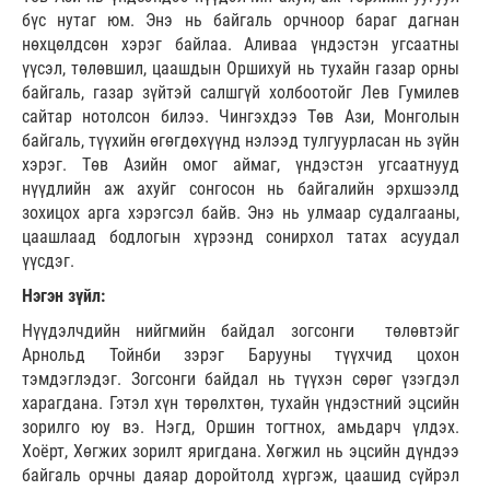
бүс нутаг юм. Энэ нь байгаль орчноор бараг дагнан
нөхцөлдсөн хэрэг байлаа. Аливаа үндэстэн угсаатны
үүсэл, төлөвшил, цаашдын Оршихуй нь тухайн газар орны
байгаль, газар зүйтэй салшгүй холбоотойг Лев Гумилев
сайтар нотолсон билээ. Чингэхдээ Төв Ази, Монголын
байгаль, түүхийн өгөгдөхүүнд нэлээд тулгуурласан нь зүйн
хэрэг. Төв Азийн омог аймаг, үндэстэн угсаатнууд
нүүдлийн аж ахуйг сонгосон нь байгалийн эрхшээлд
зохицох арга хэрэгсэл байв. Энэ нь улмаар судалгааны,
цаашлаад бодлогын хүрээнд сонирхол татах асуудал
үүсдэг.
Нэгэн зүйл:
Нүүдэлчдийн нийгмийн байдал зогсонги төлөвтэйг
Арнольд Тойнби зэрэг Барууны түүхчид цохон
тэмдэглэдэг. Зогсонги байдал нь түүхэн сөрөг үзэгдэл
харагдана. Гэтэл хүн төрөлхтөн, тухайн үндэстний эцсийн
зорилго юу вэ. Нэгд, Оршин тогтнох, амьдарч үлдэх.
Хоёрт, Хөгжих зорилт яригдана. Хөгжил нь эцсийн дүндээ
байгаль орчны даяар доройтолд хүргэж, цаашид сүйрэл