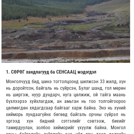
1. СӨРӨГ хандлагууд ба СЕНСААЦ мэдэгдэл
Монголчууд бид, шинэ тогтолцоонд шилжсэн 33 жилд, хүн
нь доройтсон, байгаль нь сүйрсэн, Булаг шанд, гол мөрөн
нь ширгэж, нуур дундарч, нуга цөлжиж, ой тайга маань
бүхлээрээ хуйхлагдаж, ан амьтан нь тоо толгойгоороо
цөлмөгдөн хядагдсаар байгааг харж байна. Энэ нь хүний
хийморь лундаагүйнх бөгөөд байгаль орчны сүйрэл нь
эргээд хүн бидний сэтгэлийг сэвтээж, биеийг
тамирдуулан, золбоо хийморийг үхүүлж байна. Монгол