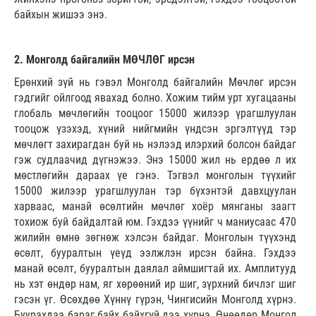
байхын жишээ энэ.
2. Монголд байгалийн МӨЧЛӨГ ирсэн
Ерөнхий зүй нь гэвэл Монголд байгалийн Мөчлөг ирсэн
гэдгийг ойлгоод явахад болно. Хожим тийм урт хугацааны
глобаль мөчлөгийн тооцоог 15000 жилээр үрагшлуулан
тооцож үзэхэд, хүний нийгмийн үндсэн эргэлтүүд тэр
мөчлөгт захирагдан буй нь нэлээд илэрхий болсон байдаг
гэж судлаачид дүгнэжээ. Энэ 15000 жил нь ердөө л их
мөстлөгийн дараах үе гэнэ. Тэгвэл монголын түүхийг
15000 жилээр урагшлуулан тэр бүхэнтэй давхцуулан
харваас, манай өсөлтийн мөчлөг хоёр мянганы заагт
тохиож буй байдалтай юм. Гэхдээ үүнийг ч маниусаас 470
жилийн өмнө зөгнөж хэлсэн байдаг. Монголын түүхэнд
өсөлт, бууралтын үеүд ээлжлэн ирсэн байна. Гэхдээ
манай өсөлт, бууралтын даялал аймшигтай их. Амплитууд
нь хэт өндөр нам, яг хөрөөний ир шиг, зүрхний бичлэг шиг
гэсэн үг. Өсөхдөө Хүннү гүрэн, Чингисийн Монголд хүрнэ.
Буурахдаа бараг байх байхгүй дээ хүрнэ. Өнөөдөр Монгол