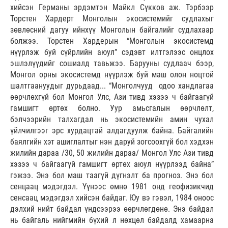
хийсэн Германы эрдэмтэн Майкл Сүкков аж. Тэрбээр
Торстен Хардерт Монголын экосистемийг судлахыг
зөвлөсний дагуу ийнхүү Монголын байгалийг судлахаар
болжээ. Торстен Хардерын “Монголын экосистемд
нүүрлэж буй сүйрлийн аюул” сэдэвт илтгэлээс онцлох
эшлэлүүдийг сошиалд тавьжээ. Барууны судлаач бээр,
Монгол орны экосистемд нүүрлэж буй маш олон ноцтой
шалтгаануудыг дурьдаад... “Монголчууд одоо хандлагаа
өөрчлөхгүй бол Монгол Улс, Ази тивд хэзээ ч байгаагүй
гамшигт өртөх болно. Уур амьсгалын өөрчлөлт,
бэлчээрийн талхагдал нь экосистемийн амин чухал
үйлчилгээг эрс хурдацтай алдагдуулж байна. Байгалийн
баялгийн хэт ашиглалтыг нэн даруй зогсоохгүй бол хэдхэн
жилийн дараа /30, 50 жилийн дараа/ Монгол Улс Ази тивд
хэзээ ч байгаагүй гамшигт өртөх аюул нүүрлээд байна”
гэжээ. Энэ бол маш таагүй дүгнэлт ба прогноз. Энэ бол
сенцаац мэдэгдэл. Үүнээс өмнө 1981 онд геофизикчид
сенсаац мэдэгдэл хийсэн байдаг. Юу вэ гэвэл, 1984 оноос
дэлхий нийт байдал үндсээрээ өөрчлөгдөнө. Энэ байдал
нь байгаль нийгмийн бүхий л нөхцөл байдалд хамаарна