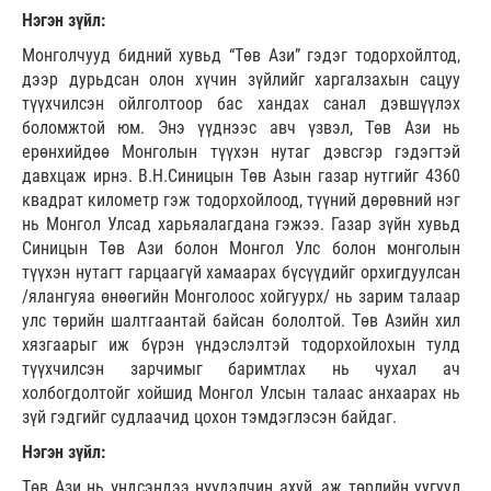
Нэгэн зүйл:
Монголчууд бидний хувьд “Төв Ази” гэдэг тодорхойлтод,
дээр дурьдсан олон хүчин зүйлийг харгалзахын сацуу
түүхчилсэн ойлголтоор бас хандах санал дэвшүүлэх
боломжтой юм. Энэ үүднээс авч үзвэл, Төв Ази нь
ерөнхийдөө Монголын түүхэн нутаг дэвсгэр гэдэгтэй
давхцаж ирнэ. В.Н.Синицын Төв Азын газар нутгийг 4360
квадрат километр гэж тодорхойлоод, түүний дөрөвний нэг
нь Монгол Улсад харьяалагдана гэжээ. Газар зүйн хувьд
Синицын Төв Ази болон Монгол Улс болон монголын
түүхэн нутагт гарцаагүй хамаарах бүсүүдийг орхигдуулсан
/ялангуяа өнөөгийн Монголоос хойгуурх/ нь зарим талаар
улс төрийн шалтгаантай байсан бололтой. Төв Азийн хил
хязгаарыг иж бүрэн үндэслэлтэй тодорхойлохын тулд
түүхчилсэн зарчимыг баримтлах нь чухал ач
холбогдолтойг хойшид Монгол Улсын талаас анхаарах нь
зүй гэдгийг судлаачид цохон тэмдэглэсэн байдаг.
Нэгэн зүйл:
Төв Ази нь үндсэндээ нүүдэлчин ахуй, аж төрлийн уугуул