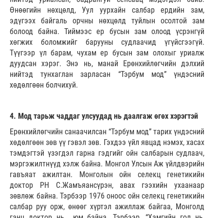
Өнөөгийн нөхцөлд, Уул уурхайн салбар ердийн зам,
эдүгээх байгаль орчны нөхцөлд туйлын осолтой зам
болоод байна. Тиймээс ер бусын зам олоод үсрэнгүй
хөгжих боломжийг барууны судлаачид үгүйсгээгүй.
Түүгээр үл барам, чухам ер бусын зам олохыг уриалж
дуудсан хэрэг. Энэ нь, манай Ерөнхийлөгчийн дэлхий
нийтэд тунхаглан зарласан “Тэрбум мод” үндэсний
хөдөлгөөн болчихуй.
4. Мод тарьж чаддаг улсуудад нь даалгаж өгөх хэрэгтэй
Ерөнхийлөгчийн санаачилсан “Тэрбум мод” тарих үндэсний
хөдөлгөөн зөв үү гэвэл зөв. Гэхдээ үйл явцад нэмэх, хасах
тэмдэгтэй үзэгдэл гарна гэдгийг ойн салбарын судлаач,
мэргэжилтнүүд хэлж байна. Монгол Улсын Аж үйлдвэрийн
гавъяат ажилтан. Монголын ойн селекц генетикийн
доктор PH С.Жамъяансүрэн, авах гээхийн ухаанаар
зөвлөж байна. Тэрбээр 1976 оноос ойн селекц генетикийн
салбар руу орж, өнөөг хүртэл ажиллаж байгаа, Монголд
ганц доктор нь юм байна. Тэрбээр, “Хамгийн гол нь,