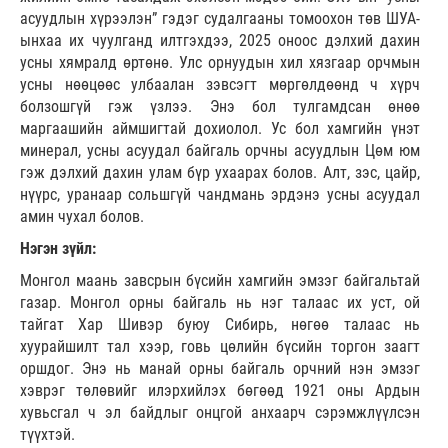
асуудлын хүрээлэн” гэдэг судалгааны томоохон төв ШУА-
ынхаа их чуулганд илтгэхдээ, 2025 оноос дэлхий дахин
усны хямралд өртөнө. Улс орнуудын хил хязгаар орчмын
усны нөөцөөс улбаалан зэвсэгт мөргөлдөөнд ч хүрч
болзошгүй гэж үзлээ. Энэ бол тулгамдсан өнөө
маргаашийн аймшигтай дохиолол. Ус бол хамгийн үнэт
минерал, усны асуудал байгаль орчны асуудлын Цөм юм
гэж дэлхий дахин улам бүр ухаарах болов. Алт, зэс, цайр,
нүүрс, уранаар сольшгүй чандмань эрдэнэ усны асуудал
амин чухал болов.
Нэгэн зүйл:
Монгол маань завсрын бүсийн хамгийн эмзэг байгальтай
газар. Монгол орны байгаль нь нэг талаас их уст, ой
тайгат Хар Шивэр буюу Сибирь, нөгөө талаас нь
хуурайшилт тал хээр, говь цөлийн бүсийн торгон заагт
оршдог. Энэ нь манай орны байгаль орчний нэн эмзэг
хэврэг төлөвийг илэрхийлэх бөгөөд 1921 оны Ардын
хувьсгал ч эл байдлыг онцгой анхаарч сэрэмжлүүлсэн
түүхтэй.