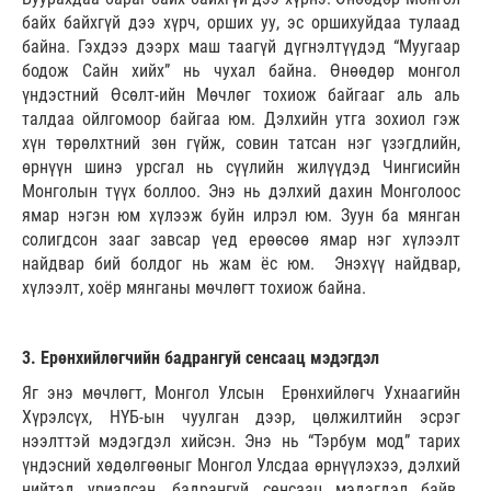
байх байхгүй дээ хүрч, орших уу, эс оршихуйдаа тулаад
байна. Гэхдээ дээрх маш таагүй дүгнэлтүүдэд “Муугаар
бодож Сайн хийх” нь чухал байна. Өнөөдөр монгол
үндэстний Өсөлт-ийн Мөчлөг тохиож байгааг аль аль
талдаа ойлгомоор байгаа юм. Дэлхийн утга зохиол гэж
хүн төрөлхтний зөн гүйж, совин татсан нэг үзэгдлийн,
өрнүүн шинэ урсгал нь сүүлийн жилүүдэд Чингисийн
Монголын түүх боллоо. Энэ нь дэлхий дахин Монголоос
ямар нэгэн юм хүлээж буйн илрэл юм. Зуун ба мянган
солигдсон зааг завсар үед ерөөсөө ямар нэг хүлээлт
найдвар бий болдог нь жам ёс юм. Энэхүү найдвар,
хүлээлт, хоёр мянганы мөчлөгт тохиож байна.
3. Ерөнхийлөгчийн бадрангуй сенсаац мэдэгдэл
Яг энэ мөчлөгт, Монгол Улсын Ерөнхийлөгч Ухнаагийн
Хүрэлсүх, НҮБ-ын чуулган дээр, цөлжилтийн эсрэг
нээлттэй мэдэгдэл хийсэн. Энэ нь “Тэрбум мод” тарих
үндэсний хөдөлгөөныг Монгол Улсдаа өрнүүлэхээ, дэлхий
нийтэд уриалсан, бадрангуй сенсаац мэдэгдэл байв.