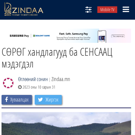
Mobile TV
НИЙТЛЭЛЧИД
ТВ8
СӨРӨГ хандлагууд ба СЕНСААЦ
ӨГЛӨӨНИЙ СОНИН
АУДИО ЗОХИОЛ
мэдэгдэл
ЗИНДАА СЭТГҮҮЛ
Өглөөний сонин
Zindaa.mn
|
2023 оны 10 сарын 31
Хуваалцах
Жиргэх