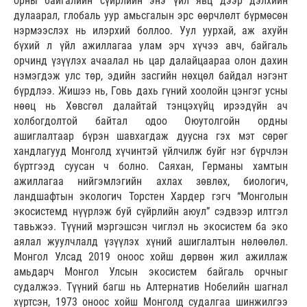
орны байгалийн сүйрлийн энэ үйл явц дээр дэлхийн
дулаарал, глобаль уур амьсгалын эрс өөрчлөлт бүрмөсөн
нэрмээслэх нь илэрхий боллоо. Уул уурхай, аж ахуйн
бүхий л үйл ажиллагаа улам эрч хүчээ авч, байгаль
орчинд үзүүлэх ачаалал нь цар далайцаараа олон дахин
нэмэгдэж улс төр, эдийн засгийн нөхцөл байдал нэгэнт
бүрдлээ. Жишээ нь, Говь дахь гүний хоолойн цэнгэг усны
нөөц нь Хөвсгөл далайтай тэнцэхүйц ирээдүйн ач
холбогдолтой байтал одоо Оюутолгойн ордны
ашиглалтаар бүрэн шавхагдаж дуусна гэх мэт сөрөг
хандлагууд Монголд хүчинтэй үйлчилж буйг нэг бүрчлэн
бүртгээд суусан ч болно. Саяхан, Германы хамтын
ажиллагаа нийгэмлэгийн ахлах зөвлөх, биологич,
ландшафтын экологич Торстен Хардер гэгч “Монголын
экосистемд нүүрлэж буй сүйрлийн аюул” сэдвээр илтгэл
тавьжээ. Түүний мэргэшсэн чиглэл нь экосистем ба эко
аялал жуулчлалд үзүүлэх хүний ашиглалтын нөлөөлөл.
Монгол Улсад 2019 оноос хойш дөрвөн жил ажиллаж
амьдарч Монгол Улсын экосистем байгаль орчныг
судалжээ. Түүний багш нь Алтернатив Нобелийн шагнал
хүртсэн, 1973 оноос хойш Монголд судалгаа шинжилгээ