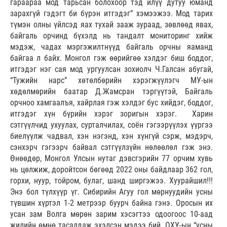
гараараа мод тарьсан болохоор тэд илүү дутуу юманд
зарахгүй гэдэгт би бүрэн итгэдэг” хэмээжээ. Мод тарих
түмэн олны үйлсэд яах тухай зааж зураад, зөвлөөд явах,
байгаль орчинд бүхэлд нь тандалт мониторинг хийж
мэдэж, чадах мэргэжилтнүүд байгаль орчны яаманд
байгаа л байх. Монгол гэж өөрийгөө хэлдэг биш боддог,
итгэдэг нэг сая мод ургуулсан зохиолч Ч.Галсан абугай,
“Тужийн нарс” хөтөлбөрийн хэрэгжүүлэгч МУ-ын
хөдөлмөрийн баатар Д.Жамсран тэргүүтэй, Байгаль
орчноо хамгаалъя, хайрлая гэж хэлдэг бус хийдэг, боддог,
итгэдэг хүн бүрийн хэрэг зоригын хэрэг. Харин
сэтгүүлчид ухуулах, сурталчилах, соён гэгээрүүлэх үүргээ
биелүүлж чадвал, хэн нэгэнд, хэн хүнгүй сэрж, мэдэрч,
сэнхэрч гэгээрч байвал сэтгүүлзүйн нөлөөлөл гэж энэ.
Өнөөдөр, Монгол Улсын нутаг дэвсгэрийн 77 орчим хувь
нь цөлжиж, доройтсон бөгөөд 2022 оны байдлаар 362 гол,
горхи, нуур, тойром, булаг, шанд ширгэжээ. Хуурайшил!!!
Энэ бол түлхүүр үг. Сибирийн Агуу гол мөрнуудийн усны
түвшин хүртэл 1-2 метрээр буурч байна гэнэ. Оросын их
усан зам Волга мөрөн зарим хэсэгтээ одоогоос 10-аад
жилийн өмнө тасалдаж эхэлсэн мэдээ бий. ОХУ-ын “усны