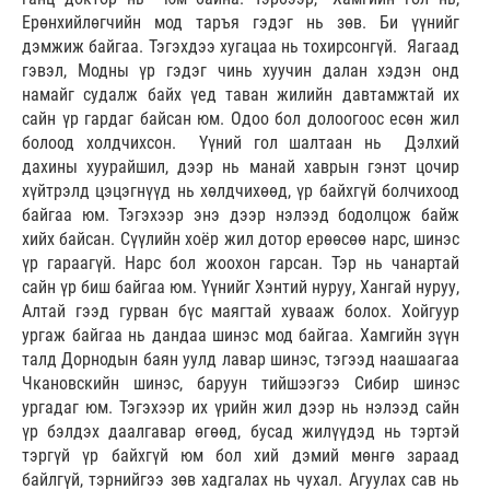
Ерөнхийлөгчийн мод таръя гэдэг нь зөв. Би үүнийг
дэмжиж байгаа. Тэгэхдээ хугацаа нь тохирсонгүй. Яагаад
гэвэл, Модны үр гэдэг чинь хуучин далан хэдэн онд
намайг судалж байх үед таван жилийн давтамжтай их
сайн үр гардаг байсан юм. Одоо бол долоогоос есөн жил
болоод холдчихсон. Үүний гол шалтаан нь Дэлхий
дахины хуурайшил, дээр нь манай хаврын гэнэт цочир
хүйтрэлд цэцэгнүүд нь хөлдчихөөд, үр байхгүй болчихоод
байгаа юм. Тэгэхээр энэ дээр нэлээд бодолцож байж
хийх байсан. Сүүлийн хоёр жил дотор ерөөсөө нарс, шинэс
үр гараагүй. Нарс бол жоохон гарсан. Тэр нь чанартай
сайн үр биш байгаа юм. Үүнийг Хэнтий нуруу, Хангай нуруу,
Алтай гээд гурван бүс маягтай хувааж болох. Хойгуур
ургаж байгаа нь дандаа шинэс мод байгаа. Хамгийн зүүн
талд Дорнодын баян уулд лавар шинэс, тэгээд наашаагаа
Чкановскийн шинэс, баруун тийшээгээ Сибир шинэс
ургадаг юм. Тэгэхээр их үрийн жил дээр нь нэлээд сайн
үр бэлдэх даалгавар өгөөд, бусад жилүүдэд нь тэртэй
тэргүй үр байхгүй юм бол хий дэмий мөнгө зараад
байлгүй, тэрнийгээ зөв хадгалах нь чухал. Агуулах сав нь