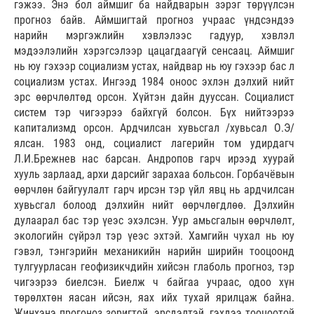
гэжээ. Энэ бол аймшиг ба найдварын зэрэг төрүүлсэн
прогноз байв. Аймшигтай прогноз учраас үндсэндээ
нарийн мэргэжлийн хэвлэлээс гадуур, хэвлэл
мэдээлэлийн хэрэгсэлээр цацагдаагүй сенсаац. Аймшиг
нь юу гэхээр социализм устах, найдвар нь юу гэхээр бас л
социализм устах. Ингээд 1984 оноос эхлэн дэлхий нийт
эрс өөрчлөлтөд орсон. Хүйтэн дайн дууссан. Социалист
систем тэр чигээрээ байхгүй болсон. Бүх нийтээрээ
капитализмд орсон. Ардчилсан хувьсгал /хувьсал О.Э/
ялсан. 1983 онд, социалист лагерийн том удирдагч
Л.И.Брежнев нас барсан. Андропов гарч ирээд хуурай
хууль зарлаад, архи дарсийг зарахаа больсон. Горбачёвын
өөрчлөн байгуулалт гарч ирсэн тэр үйл явц нь ардчилсан
хувьсгал болоод дэлхийн нийт өөрчлөгдлөө. Дэлхийн
дулаарал бас тэр үеэс эхэлсэн. Уур амьсгалын өөрчлөлт,
экологийн сүйрэл тэр үеэс эхтэй. Хамгийн чухал нь юу
гэвэл, тэнгэрийн механикийн нарийн ширийн тооцоонд
тулгуурласан геофизикчдийн хий­сэн глаболь прогноз, тэр
чигээрээ биелсэн. Биелж ч байгаа учраас, одоо хүн
төрөлхтөн яасан ийсэн, яах ийх тухай ярил­цаж байна.
Жинхэнэ прогоноз зоригтой, эрс­дэлтэй, гэхдээ тооцоотой