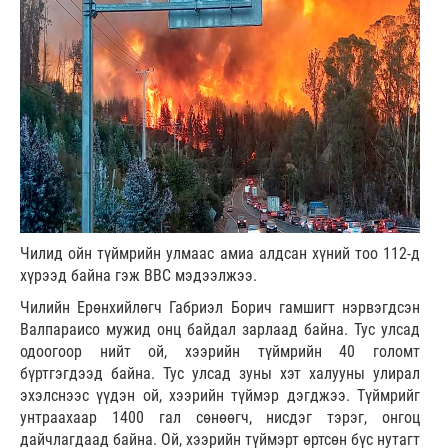
Чилид ойн түймрийн улмаас амиа алдсан хүний тоо 112-д
хүрээд байна гэж ВВС мэдээлжээ.
Чилийн Ерөнхийлөгч Габриэл Борич гамшигт нэрвэгдсэн
Валпараисо мужид онц байдал зарлаад байна. Тус улсад
одоогоор нийт ой, хээрийн түймрийн 40 голомт
бүртгэгдээд байна. Тус улсад зуны хэт халууны улирал
эхэлснээс үүдэн ой, хээрийн түймэр дэгджээ. Түймрийг
унтраахаар 1400 гал сөнөөгч, нисдэг тэрэг, онгоц
дайчлагдаад байна. Ой, хээрийн түймэрт өртсөн бүс нутагт