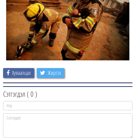
Хуваалцах
Жиргэх
Сэтгэгдэл (
0
)