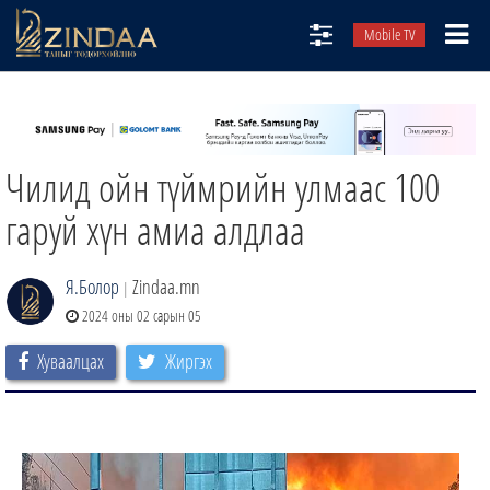
Mobile TV
НИЙТЛЭЛЧИД
ТВ8
Чилид ойн түймрийн улмаас 100
ӨГЛӨӨНИЙ СОНИН
АУДИО ЗОХИОЛ
гаруй хүн амиа алдлаа
ЗИНДАА СЭТГҮҮЛ
Я.Болор
Zindaa.mn
|
2024 оны 02 сарын 05
Хуваалцах
Жиргэх