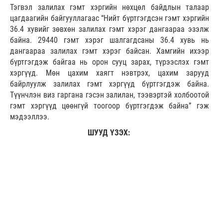
Тэгвэл залилах гэмт хэргийн нөхцөл байдлын талаар
цагдаагийн байгууллагаас “Нийт бүртгэгдсэн гэмт хэргийн
36.4 хувийг зөвхөн залилах гэмт хэрэг дангаараа эзэлж
байна. 29440 гэмт хэрэг шалгагдсаны 36.4 хувь нь
дангаараа залилах гэмт хэрэг байсан. Хамгийн ихээр
бүртгэгдэж байгаа нь орон сууц зарах, түрээслэх гэмт
хэргүүд. Мөн цахим хаягт нэвтрэх, цахим зарууд
байрлуулж залилах гэмт хэргүүд бүртгэгдэж байна.
Түүнчлэн виз гаргана гэсэн залилан, тээвэртэй холбоотой
гэмт хэргүүд цөөнгүй тоогоор бүртгэгдэж байна” гэж
мэдээллээ.
ШУУД ҮЗЭХ: