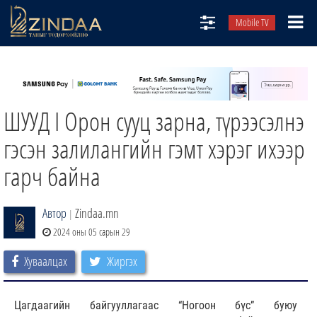
Mobile TV
НИЙТЛЭЛЧИД
ТВ8
ШУУД I Орон сууц зарна, түрээсэлнэ
ӨГЛӨӨНИЙ СОНИН
АУДИО ЗОХИОЛ
гэсэн залилангийн гэмт хэрэг ихээр
ЗИНДАА СЭТГҮҮЛ
гарч байна
Автор
Zindaa.mn
|
2024 оны 05 сарын 29
Хуваалцах
Жиргэх
Цагдаагийн байгууллагаас “Ногоон бүс” буюу