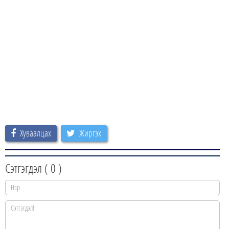
Хуваалцах
Жиргэх
Сэтгэгдэл (
0
)