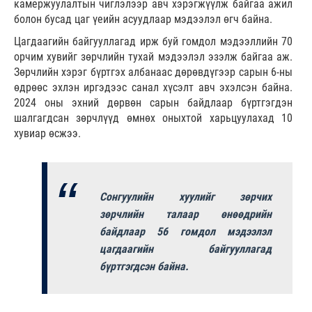
камержуулалтын чиглэлээр авч хэрэгжүүлж байгаа ажил
болон бусад цаг үеийн асуудлаар мэдээлэл өгч байна.
Цагдаагийн байгууллагад ирж буй гомдол мэдээллийн 70
орчим хувийг зөрчлийн тухай мэдээлэл эзэлж байгаа аж.
Зөрчлийн хэрэг бүртгэх албанаас дөрөвдүгээр сарын 6-ны
өдрөөс эхлэн иргэдээс санал хүсэлт авч эхэлсэн байна.
2024 оны эхний дөрвөн сарын байдлаар бүртгэгдэн
шалгагдсан зөрчлүүд өмнөх оныхтой харьцуулахад 10
хувиар өсжээ.
Сонгуулийн хуулийг зөрчих
зөрчлийн талаар өнөөдрийн
байдлаар 56 гомдол мэдээлэл
цагдаагийн байгууллагад
бүртгэгдсэн байна.