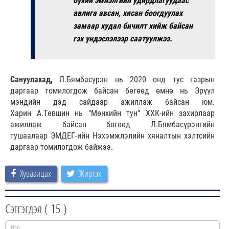
бүхий эмнэлгийн удирдлагуудаас
авлига авсан, хясан боогдуулах
замаар худал бичилт хийж байсан
гэх үндэслэлээр саатуулжээ.
Сануулахад,
Л.Бямбасүрэн нь 2020 онд тус газрын
даргаар томилогдож байсан бөгөөд өмнө нь Эрүүл
мэндийн дэд сайдаар ажиллаж байсан юм.
Харин А.Төвшин нь "Мөнхийн тун" ХХК-ийн захирлаар
ажиллаж байсан бөгөөд Л.Бямбасүрэнгийн
тушаалаар ЭМДЕГ-ийн Нэхэмжлэлийн хяналтын хэлтсийн
даргаар томилогдож байжээ.
Хуваалцах
Жиргэх
Сэтгэгдэл (
15
)