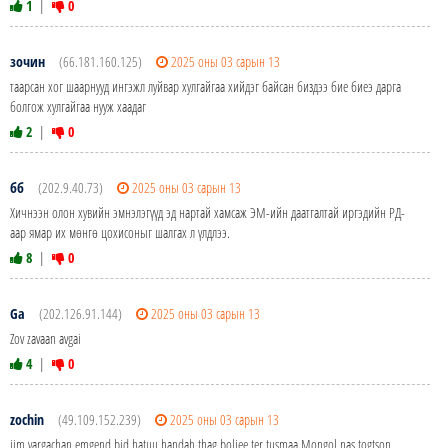
1
|
0
зочин
(66.181.160.125)
2025 оны 03 сарын 13
таарсан хог шаарнууд ингэжл луйвар хулгайгаа хийдэг байсан биздээ бие биеэ дарга
болгож хулгайгаа нууж хаадаг
2
|
0
бб
(202.9.40.73)
2025 оны 03 сарын 13
Хичнээн олон хувийн эмнэлэгүүд эд нартай хамсаж ЭМ-ийн даатгалтай иргэдийн РД-
аар ямар их мөнгө цохисоныг шалгах л үлдлээ.
8
|
0
Ga
(202.126.91.144)
2025 оны 03 сарын 13
Zov zavaan avgai
4
|
0
zochin
(49.109.152.239)
2025 оны 03 сарын 13
iim yargachan emgend bid hatuu handah thag boljee ter tusmaa Mongol nas togtson