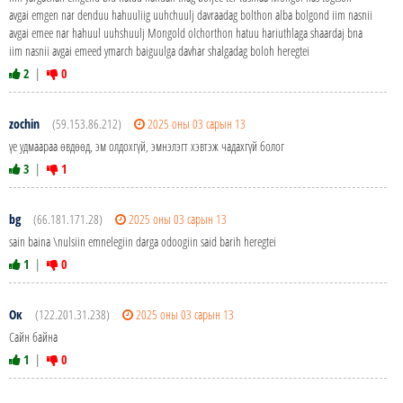
avgai emgen nar denduu hahuuliig uuhchuulj davraadag bolthon alba bolgond iim nasnii
avgai emee nar hahuul uuhshuulj Mongold olchorthon hatuu hariuthlaga shaardaj bna
iim nasnii avgai emeed ymarch baiguulga davhar shalgadag boloh heregtei
2
|
0
zochin
(59.153.86.212)
2025 оны 03 сарын 13
үе удмаараа өвдөөд, эм олдохгүй, эмнэлэгт хэвтэж чадахгүй болог
3
|
1
bg
(66.181.171.28)
2025 оны 03 сарын 13
sain baina \nulsiin emnelegiin darga odoogiin said barih heregtei
1
|
0
Ок
(122.201.31.238)
2025 оны 03 сарын 13
Сайн байна
1
|
0