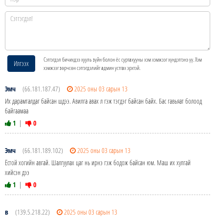
Сэтгэгдэл бичихдээ хууль зүйн болон ёс суртахууны хэм хэмжээг хүндэтгэнэ үү. Хэм
Илгээх
хэмжээг зөрчсөн сэтгэгдэлийг админ устгах эрхтэй.
Эмч
(66.181.187.47)
2025 оны 03 сарын 13
Их дарамталдаг байсан шдээ. Авилга авах л гэж тэгдэг байсан байх. Бас гавьяат болоод
байгаамаа
1
|
0
Эмч
(66.181.189.102)
2025 оны 03 сарын 13
Ёстой хогийн авгай. Шалгуулах цаг нь ирнэ гэж бодож байсан юм. Маш их хулгай
хийсэн дээ
1
|
0
в
(139.5.218.22)
2025 оны 03 сарын 13