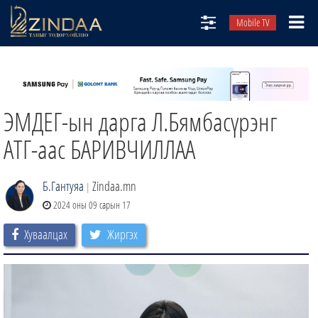
Mobile TV
НИЙТЛЭЛЧИД
ТВ8
ЭМДЕГ-ын дарга Л.Бямбасүрэнг
ӨГЛӨӨНИЙ СОНИН
АУДИО ЗОХИОЛ
АТГ-аас БАРИВЧИЛЛАА
ЗИНДАА СЭТГҮҮЛ
Б.Гантуяа
Zindaa.mn
|
2024 оны 09 сарын 17
Хуваалцах
Жиргэх