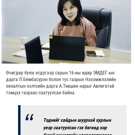
Өчигдөр буюу есдүгээр сарын 16-ны өдөр ЭМДЕГ-ын
дарга Л.Бямбасүрэн болон тус газрын Нэхэмжлэлийн
хяналтын хэлтсийн дарга А.Төвшин нарыг Авлигатай
тэмцэх газраас саатуулсан байна.
Тэднийг сайдын шуурхай хурлын
үеэр саатуулсан гэх бөгөөд нэр