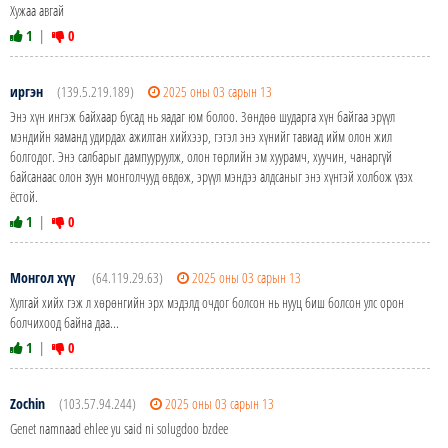
Хужаа авгай
1
|
0
иргэн
(139.5.219.189)
2025 оны 03 сарын 13
Энэ хүн ингэж байхаар бусад нь яадаг юм болоо. Зөндөө шударга хүн байгаа эрүүл
мэндийн яаманд удирдах ажилтан хийхээр, гэтэл энэ хүнийг тавиад ийм олон жил
болгодог. Энэ салбарыг дампууруулж, олон төрлийн эм хуурамч, хуучин, чанаргүй
байсанаас олон зуун монголчууд өвдөж, эрүүл мэндээ алдсаныг энэ хүнтэй холбож үзэх
ёстой.
1
|
0
Монгол хүү
(64.119.29.63)
2025 оны 03 сарын 13
Хулгай хийх гэж л хөрөнгийн эрх мэдэлд очдог болсон нь нууц биш болсон улс орон
болчихоод байна даа...
1
|
0
Zochin
(103.57.94.244)
2025 оны 03 сарын 13
Genet namnaad ehlee yu said ni solugdoo bzdee