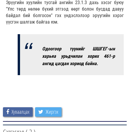
Эрүүгийн хуулийн тусгай ангийн 23.1.3 дахь хэсэг буюу
"Улс төрд нөлөө бүхий этгээд өөрт болон бусдад давуу
байдал бий болгосон" гэх үндэслэлээр эрүүгийн хэрэг
үүсгэн шалгаж байгаа юм.
Одоогоор түүнийг ШШГЕГ-ын
харьяа урьдчилан хорих 461-р
ангид цагдан хориод байна.
Хуваалцах
Жиргэх
Сэтгэгдэл (
2
)