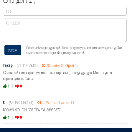
Сэтгэгдэл бичихдээ хууль зүйн болон ёс суртахууны хэм хэмжээг хүндэтгэнэ үү. Хэм
Илгээх
хэмжээг зөрчсөн сэтгэгдэлийг админ устгах эрхтэй.
тахар
(71.114.39.81)
2025 оны 03 сарын 13
Аймшигтай гэмт хэрэгтнүүд монголын төр, засаг, санхүүг удирдаж Монгол улсыг
хорлон сүйтгэж байна.
1
|
0
S
(59.153.114.193)
2025 оны 03 сарын 13
BOOWN XXOJ SXN GOE TAWIYYLI80955877
1
|
0