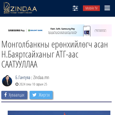
Mobile TV
НИЙТЛЭЛЧИД
ТВ8
Монголбанкны ерөнхийлөгч асан
ӨГЛӨӨНИЙ СОНИН
АУДИО ЗОХИОЛ
Н.Баяртсайханыг АТГ-аас
ЗИНДАА СЭТГҮҮЛ
СААТУУЛЛАА
Б.Гантуяа
Zindaa.mn
|
2024 оны 10 сарын 25
Хуваалцах
Жиргэх