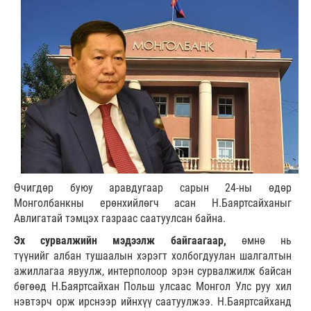
Өчигдөр буюу аравдугаар сарын 24-ны өдөр
Монголбанкны ерөнхийлөгч асан Н.Баяртсайханыг
Авлигатай тэмцэх газраас саатуулсан байна.
Эх сурвалжийн мэдээлж байгаагаар,
өмнө нь
түүнийг албан тушаалын хэрэгт холбогдуулан шалгалтын
ажиллагаа явуулж, интерполоор эрэн сурвалжилж байсан
бөгөөд Н.Баяртсайхан Польш улсаас Монгол Улс руу хил
нэвтэрч орж ирснээр ийнхүү саатуулжээ. Н.Баяртсайханд